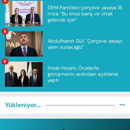
4
DEM Parti'den çerçeve yasaya 16
imza: “Bu imza barış ve ortak
gelecek için”
5
Abdulhamit Gül: "Çerçeve yasayı
yarın sunacağız"
6
İmralı Heyeti, Öcalan'la
görüşmenin ardından açıklama
yaptı
Yükleniyor...