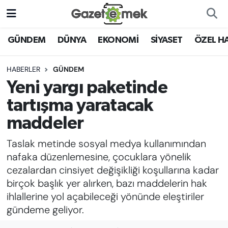
DÜNYA
Nöbetçi Eczaneler
GÜNDEM
DÜNYA
EKONOMİ
SİYASET
ÖZEL H
EKONOMİ
Hava Durumu
HABERLER
GÜNDEM
Yeni yargı paketinde
EMEK HABERLERİ
İstanbul Namaz Vakitleri
tartışma yaratacak
YENİ MEDYADA EMEK
Trafik Durumu
maddeler
GAZETECİLİĞİNİ GELİŞTİRMEK
Taslak metinde sosyal medya kullanımından
Süper Lig Puan Durumu ve Fikstür
FAYDALI BİLGİLER
nafaka düzenlemesine, çocuklara yönelik
Tüm Manşetler
cezalardan cinsiyet değişikliği koşullarına kadar
GÜNDEM
birçok başlık yer alırken, bazı maddelerin hak
Son Dakika Haberleri
ihlallerine yol açabileceği yönünde eleştiriler
EĞİTİM
gündeme geliyor.
Haber Arşivi