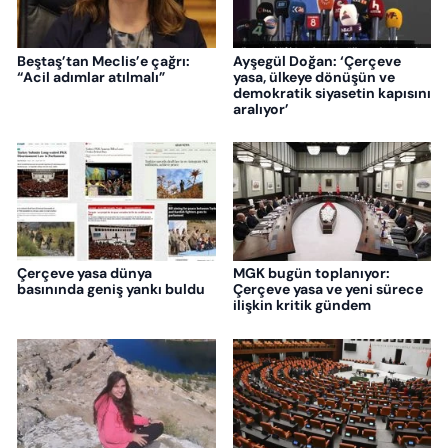
Beştaş’tan Meclis’e çağrı:
Ayşegül Doğan: ‘Çerçeve
“Acil adımlar atılmalı”
yasa, ülkeye dönüşün ve
demokratik siyasetin kapısını
aralıyor’
Çerçeve yasa dünya
MGK bugün toplanıyor:
basınında geniş yankı buldu
Çerçeve yasa ve yeni sürece
ilişkin kritik gündem