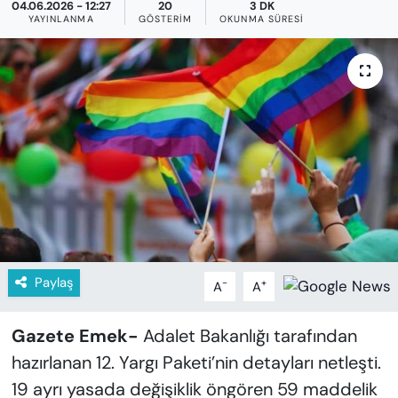
KADIN
04.06.2026 - 12:27
20
3 DK
YAYINLANMA
GÖSTERIM
OKUNMA SÜRESI
SAĞLIK
SPOR
KÜLTÜR-SANAT
MAGAZİN
ÖZEL HABER
YAZAR KÖŞESİ
Paylaş
-
+
A
A
SİYASET
Gazete Emek-
Adalet Bakanlığı tarafından
hazırlanan 12. Yargı Paketi’nin detayları netleşti.
VAN VE DİYARBAKIR HABERLERİ
19 ayrı yasada değişiklik öngören 59 maddelik