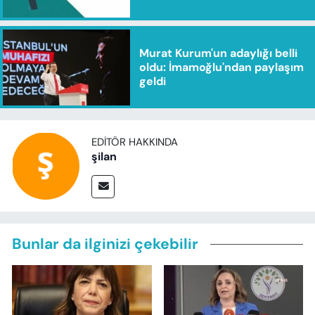
Murat Kurum'un adaylığı belli
oldu: İmamoğlu'ndan paylaşım
geldi
EDITÖR HAKKINDA
şilan
Bunlar da ilginizi çekebilir