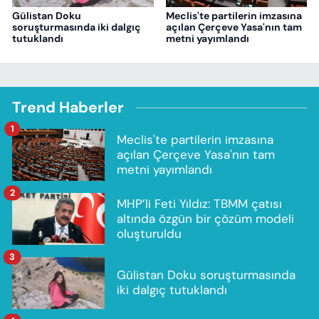
Gülistan Doku
Meclis'te partilerin imzasına
soruşturmasında iki dalgıç
açılan Çerçeve Yasa'nın tam
tutuklandı
metni yayımlandı
Trend Haberler
1
Meclis'te partilerin imzasına
açılan Çerçeve Yasa'nın tam
metni yayımlandı
2
MHP’li Feti Yıldız: TBMM çatısı
altında özgün bir çözüm modeli
oluşturuldu
3
Gülistan Doku soruşturmasında
iki dalgıç tutuklandı