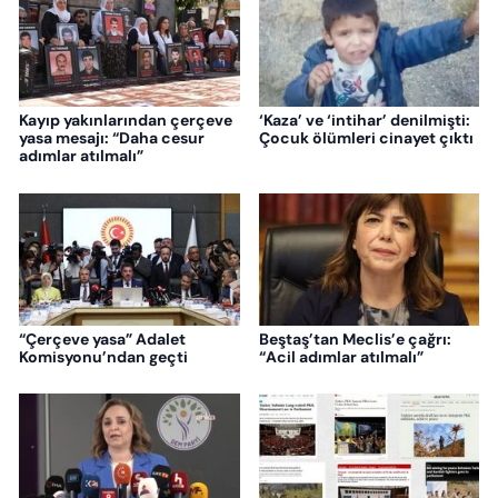
Kayıp yakınlarından çerçeve
‘Kaza’ ve ‘intihar’ denilmişti:
yasa mesajı: “Daha cesur
Çocuk ölümleri cinayet çıktı
adımlar atılmalı”
“Çerçeve yasa” Adalet
Beştaş’tan Meclis’e çağrı:
Komisyonu’ndan geçti
“Acil adımlar atılmalı”