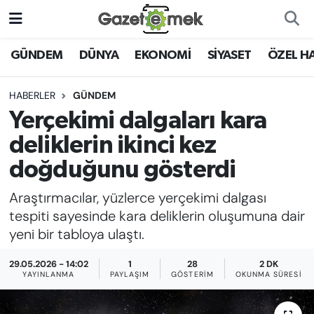
DÜNYA
Nöbetçi Eczaneler
GÜNDEM
DÜNYA
EKONOMİ
SİYASET
ÖZEL H
EKONOMİ
Hava Durumu
HABERLER
GÜNDEM
Yerçekimi dalgaları kara
EMEK HABERLERİ
İstanbul Namaz Vakitleri
deliklerin ikinci kez
YENİ MEDYADA EMEK
Trafik Durumu
doğduğunu gösterdi
GAZETECİLİĞİNİ GELİŞTİRMEK
Araştırmacılar, yüzlerce yerçekimi dalgası
Süper Lig Puan Durumu ve Fikstür
FAYDALI BİLGİLER
tespiti sayesinde kara deliklerin oluşumuna dair
Tüm Manşetler
yeni bir tabloya ulaştı.
GÜNDEM
29.05.2026 - 14:02
1
28
2 DK
Son Dakika Haberleri
YAYINLANMA
PAYLAŞIM
GÖSTERIM
OKUNMA SÜRESI
EĞİTİM
Haber Arşivi