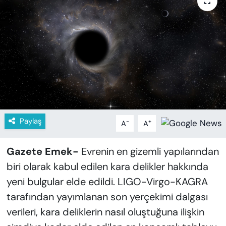
KADIN
SAĞLIK
SPOR
KÜLTÜR-SANAT
MAGAZİN
Paylaş
-
+
A
A
ÖZEL HABER
Gazete Emek-
Evrenin en gizemli yapılarından
YAZAR KÖŞESİ
biri olarak kabul edilen kara delikler hakkında
yeni bulgular elde edildi. LIGO-Virgo-KAGRA
SİYASET
tarafından yayımlanan son yerçekimi dalgası
VAN VE DİYARBAKIR HABERLERİ
verileri, kara deliklerin nasıl oluştuğuna ilişkin