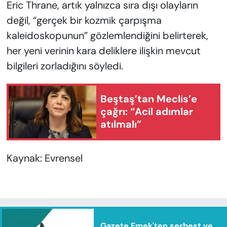
Eric Thrane, artık yalnızca sıra dışı olayların
değil, “gerçek bir kozmik çarpışma
kaleidoskopunun” gözlemlendiğini belirterek,
her yeni verinin kara deliklere ilişkin mevcut
bilgileri zorladığını söyledi.
Beştaş’tan Meclis’e
çağrı: “Acil adımlar
atılmalı”
Kaynak: Evrensel
Gazete Emek'ten serbest ve