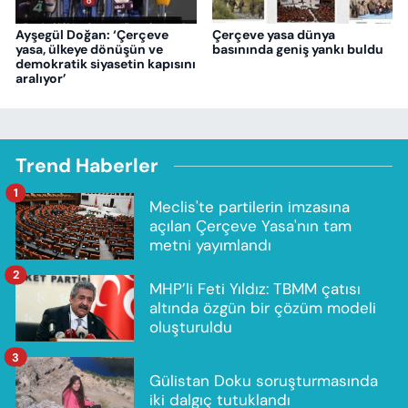
Ayşegül Doğan: ‘Çerçeve
Çerçeve yasa dünya
yasa, ülkeye dönüşün ve
basınında geniş yankı buldu
demokratik siyasetin kapısını
aralıyor’
Trend Haberler
1
Meclis'te partilerin imzasına
açılan Çerçeve Yasa'nın tam
metni yayımlandı
2
MHP’li Feti Yıldız: TBMM çatısı
altında özgün bir çözüm modeli
oluşturuldu
3
Gülistan Doku soruşturmasında
iki dalgıç tutuklandı