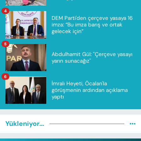
4
DEM Parti'den çerçeve yasaya 16
imza: “Bu imza barış ve ortak
gelecek için”
5
Abdulhamit Gül: "Çerçeve yasayı
yarın sunacağız"
6
İmralı Heyeti, Öcalan'la
görüşmenin ardından açıklama
yaptı
Yükleniyor...