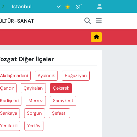
°
İstanbul
31
.2
17
ÜLTÜR-SANAT
27
35
12
ozgat Diğer İlçeler
19
Akdağmadeni
Aydincik
Boğazliyan
Çandir
Çayiralan
Çekerek
Kadişehri
Merkez
Saraykent
Sarikaya
Sorgun
Şefaatli
Yenifakili
Yerköy