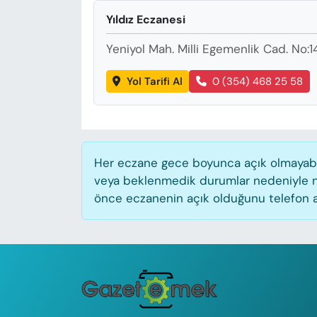
KADIN
Yıldız Eczanesi
SAĞLIK
Yeniyol Mah. Milli Egemenlik Cad. No:1
SPOR
Yol Tarifi Al
0 (354) 468 25 58
KÜLTÜR-SANAT
MAGAZİN
Her eczane gece boyunca açık olmayabilir
veya beklenmedik durumlar nedeniyle n
ÖZEL HABER
önce eczanenin açık olduğunu telefon aracı
YAZAR KÖŞESİ
SİYASET
VAN VE DİYARBAKIR HABERLERİ