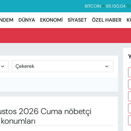
BITCOIN
65.130,04
%1
DOLAR
47,7106
%0.
NDEM
DÜNYA
EKONOMİ
SİYASET
ÖZEL HABER
K
EURO
55,1652
%0.
STERLİN
64,4046
%0.
GRAM ALTIN
6618.49
%2.
Y
BİST100
13.773
%-
stos 2026 Cuma nöbetçi
 konumları