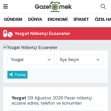
DÜNYA
Nöbetçi Eczaneler
GÜNDEM
DÜNYA
EKONOMİ
SİYASET
ÖZEL H
EKONOMİ
Hava Durumu
Yozgat Nöbetçi Eczaneler
EMEK HABERLERİ
İstanbul Namaz Vakitleri
YENİ MEDYADA EMEK
Trafik Durumu
GAZETECİLİĞİNİ GELİŞTİRMEK
Süper Lig Puan Durumu ve Fikstür
Paylaş
FAYDALI BİLGİLER
Tüm Manşetler
GÜNDEM
Son Dakika Haberleri
Yozgat
09 Ağustos 2026 Pazar nöbetçi
EĞİTİM
eczane adres, telefon ve konumları
Haber Arşivi