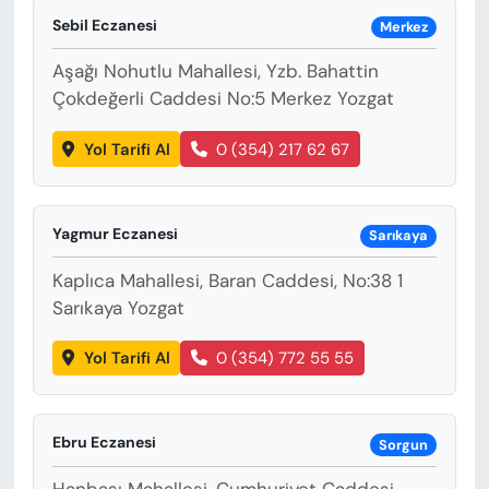
KADIN
Sebil Eczanesi
Merkez
SAĞLIK
Aşağı Nohutlu Mahallesi, Yzb. Bahattin
Çokdeğerli Caddesi No:5 Merkez Yozgat
SPOR
Yol Tarifi Al
0 (354) 217 62 67
KÜLTÜR-SANAT
MAGAZİN
Yagmur Eczanesi
Sarıkaya
Kaplıca Mahallesi, Baran Caddesi, No:38 1
ÖZEL HABER
Sarıkaya Yozgat
YAZAR KÖŞESİ
Yol Tarifi Al
0 (354) 772 55 55
SİYASET
Ebru Eczanesi
Sorgun
VAN VE DİYARBAKIR HABERLERİ