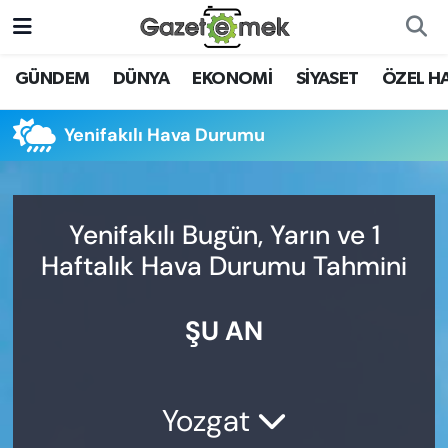
DÜNYA
Nöbetçi Eczaneler
GÜNDEM
DÜNYA
EKONOMİ
SİYASET
ÖZEL H
EKONOMİ
Hava Durumu
Yenifakılı Hava Durumu
EMEK HABERLERİ
İstanbul Namaz Vakitleri
YENİ MEDYADA EMEK
Trafik Durumu
Yenifakılı Bugün, Yarın ve 1
GAZETECİLİĞİNİ GELİŞTİRMEK
Haftalık Hava Durumu Tahmini
Süper Lig Puan Durumu ve Fikstür
FAYDALI BİLGİLER
ŞU AN
Tüm Manşetler
GÜNDEM
Son Dakika Haberleri
EĞİTİM
Yozgat
Haber Arşivi