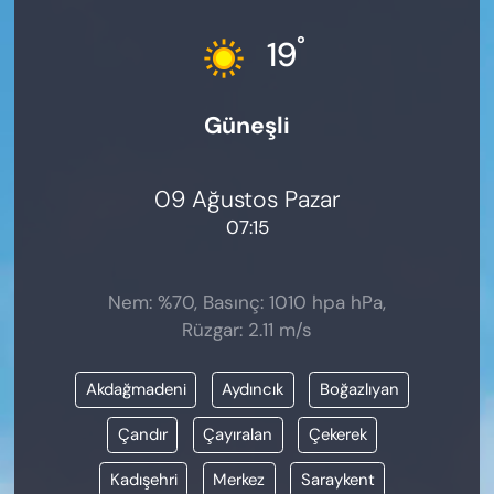
KADIN
°
19
SAĞLIK
Güneşli
SPOR
KÜLTÜR-SANAT
09 Ağustos Pazar
07:15
MAGAZİN
ÖZEL HABER
Nem: %70, Basınç: 1010 hpa hPa,
Rüzgar: 2.11 m/s
YAZAR KÖŞESİ
Akdağmadeni
Aydıncık
Boğazlıyan
SİYASET
Çandır
Çayıralan
Çekerek
VAN VE DİYARBAKIR HABERLERİ
Kadışehri
Merkez
Saraykent