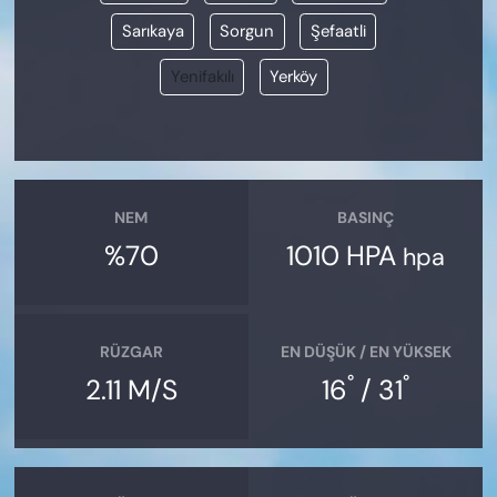
Sarıkaya
Sorgun
Şefaatli
Yenifakılı
Yerköy
NEM
BASINÇ
%70
1010 HPA
hpa
RÜZGAR
EN DÜŞÜK / EN YÜKSEK
°
°
2.11 M/S
16
/ 31