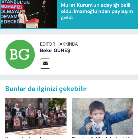
Murat Kurum'un adaylığı belli
oldu: İmamoğlu'ndan paylaşım
geldi
EDITÖR HAKKINDA
Bekir GÜNEŞ
Bunlar da ilginizi çekebilir