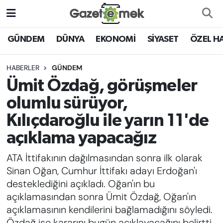
DÜNYA
Nöbetçi Eczaneler
GÜNDEM
DÜNYA
EKONOMİ
SİYASET
ÖZEL H
EKONOMİ
Hava Durumu
HABERLER
GÜNDEM
Ümit Özdağ, görüşmeler
EMEK HABERLERİ
İstanbul Namaz Vakitleri
olumlu sürüyor,
YENİ MEDYADA EMEK
Trafik Durumu
Kılıçdaroğlu ile yarın 11'de
GAZETECİLİĞİNİ GELİŞTİRMEK
açıklama yapacağız
Süper Lig Puan Durumu ve Fikstür
FAYDALI BİLGİLER
ATA İttifakının dağılmasından sonra ilk olarak
Tüm Manşetler
Sinan Oğan, Cumhur İttifakı adayı Erdoğan'ı
GÜNDEM
desteklediğini açıkladı. Oğan'ın bu
Son Dakika Haberleri
açıklamasından sonra Ümit Özdağ, Oğan'ın
EĞİTİM
açıklamasının kendilerini bağlamadığını söyledi.
Haber Arşivi
Özdağ ise kararını bugün açıklayacağını belirtti.