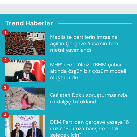
Trend Haberler
1
Meclis'te partilerin imzasına
açılan Çerçeve Yasa'nın tam
metni yayımlandı
2
MHP’li Feti Yıldız: TBMM çatısı
altında özgün bir çözüm modeli
oluşturuldu
3
Gülistan Doku soruşturmasında
iki dalgıç tutuklandı
4
DEM Parti'den çerçeve yasaya 16
imza: “Bu imza barış ve ortak
gelecek için”