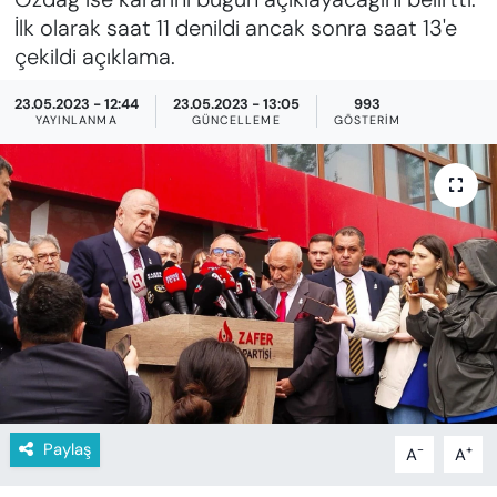
KADIN
İlk olarak saat 11 denildi ancak sonra saat 13'e
çekildi açıklama.
SAĞLIK
23.05.2023 - 12:44
23.05.2023 - 13:05
993
SPOR
YAYINLANMA
GÜNCELLEME
GÖSTERIM
KÜLTÜR-SANAT
MAGAZİN
ÖZEL HABER
YAZAR KÖŞESİ
SİYASET
Paylaş
-
+
A
A
VAN VE DİYARBAKIR HABERLERİ