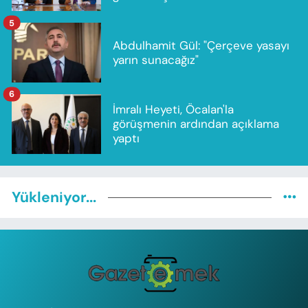
5
Abdulhamit Gül: "Çerçeve yasayı
yarın sunacağız"
6
İmralı Heyeti, Öcalan'la
görüşmenin ardından açıklama
yaptı
Yükleniyor...