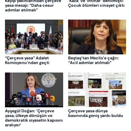
Kayıp yakınlarından çerçeve
‘Kaza’ ve ‘intihar’ denilmişti:
yasa mesajı: “Daha cesur
Çocuk ölümleri cinayet çıktı
adımlar atılmalı”
“Çerçeve yasa” Adalet
Beştaş’tan Meclis’e çağrı:
Komisyonu’ndan geçti
“Acil adımlar atılmalı”
Ayşegül Doğan: ‘Çerçeve
Çerçeve yasa dünya
yasa, ülkeye dönüşün ve
basınında geniş yankı buldu
demokratik siyasetin kapısını
aralıyor’