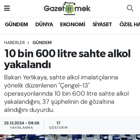
DÜNYA
Nöbetçi Eczaneler
GÜNDEM
DÜNYA
EKONOMİ
SİYASET
ÖZEL H
EKONOMİ
Hava Durumu
HABERLER
GÜNDEM
10 bin 600 litre sahte alkol
EMEK HABERLERİ
İstanbul Namaz Vakitleri
yakalandı
YENİ MEDYADA EMEK
Trafik Durumu
Bakan Yerlikaya, sahte alkol imalatçılarına
GAZETECİLİĞİNİ GELİŞTİRMEK
yönelik düzenlenen "Çengel-13"
Süper Lig Puan Durumu ve Fikstür
operasyonlarında 10 bin 600 litre sahte alkol
FAYDALI BİLGİLER
yakalandığını, 37 şüphelinin de gözaltına
Tüm Manşetler
alındığını duyurdu.
GÜNDEM
Son Dakika Haberleri
23.12.2024 - 09:36
17
EĞİTİM
YAYINLANMA
GÖSTERIM
Haber Arşivi