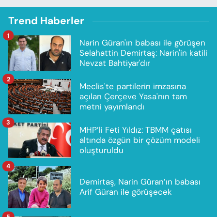
Trend Haberler
1
Narin Güran'ın babası ile görüşen
Selahattin Demirtaş: Narin'in katili
Nevzat Bahtiyar'dır
2
Meclis'te partilerin imzasına
açılan Çerçeve Yasa'nın tam
metni yayımlandı
3
MHP’li Feti Yıldız: TBMM çatısı
altında özgün bir çözüm modeli
oluşturuldu
4
Demirtaş, Narin Güran’ın babası
Arif Güran ile görüşecek
5