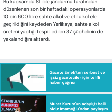
Bu kapsamda 81 ilde jandarma tarafından
düzenlenen son bir haftadaki operasyonlarda
10 bin 600 litre sahte alkol ve etil alkol ele
geçirildiğini kaydeden Yerlikaya, sahte alkol
üretimi yaptığı tespit edilen 37 şüphelinin de
yakalandığını aktardı.
Gazete Emek'ten serbest ve
işsiz gazeteciler için telifli
haber çağrısı
Murat Kurum'un adaylığı belli
oldu: İmamoğlu'ndan paylaşım