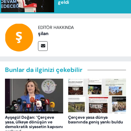
geldi
EDITÖR HAKKINDA
şilan
Bunlar da ilginizi çekebilir
Ayşegül Doğan: ‘Çerçeve
Çerçeve yasa dünya
yasa, ülkeye dönüşün ve
basınında geniş yankı buldu
demokratik siyasetin kapısını