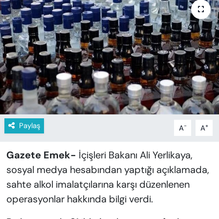
KADIN
SAĞLIK
SPOR
KÜLTÜR-SANAT
MAGAZİN
Paylaş
-
+
A
A
ÖZEL HABER
YAZAR KÖŞESİ
Gazete Emek-
İçişleri Bakanı Ali Yerlikaya,
sosyal medya hesabından yaptığı açıklamada,
SİYASET
sahte alkol imalatçılarına karşı düzenlenen
operasyonlar hakkında bilgi verdi.
VAN VE DİYARBAKIR HABERLERİ