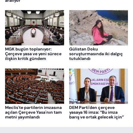
aralıyor’
MGK bugün toplanıyor:
Gülistan Doku
Çerçeve yasa ve yeni sürece
soruşturmasında iki dalgıç
ilişkin kritik gündem
tutuklandı
Meclis'te partilerin imzasına
DEM Parti'den çerçeve
açılan Çerçeve Yasa'nın tam
yasaya 16 imza: “Bu imza
metni yayımlandı
barış ve ortak gelecek için”