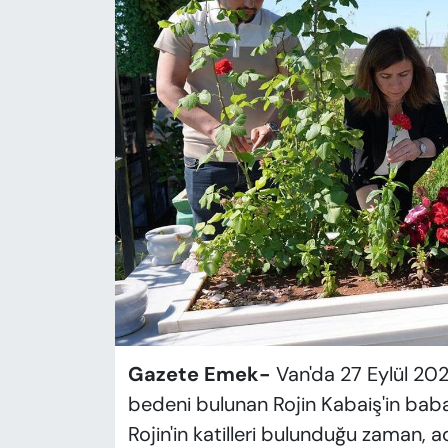
KADIN
SAĞLIK
SPOR
KÜLTÜR-SANAT
MAGAZİN
ÖZEL HABER
YAZAR KÖŞESİ
SİYASET
Gazete Emek-
Van'da 27 Eylül 202
bedeni bulunan Rojin Kabaiş'in baba
VAN VE DİYARBAKIR HABERLERİ
Rojin'in katilleri bulunduğu zaman,