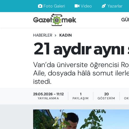
Foto Galeri
Video
Yazarlar
GÜ
DÜNYA
Nöbetçi Eczaneler
HABERLER
KADIN
EKONOMİ
Hava Durumu
21 aydır aynı
EMEK HABERLERİ
İstanbul Namaz Vakitleri
Van’da üniversite öğrencisi Ro
YENİ MEDYADA EMEK GAZETECİLİĞİNİ
Trafik Durumu
Aile, dosyada hâlâ somut ilerl
GELİŞTİRMEK
istedi.
Süper Lig Puan Durumu ve Fikstür
FAYDALI BİLGİLER
29.05.2026 - 11:12
1
20
Tüm Manşetler
YAYINLANMA
PAYLAŞIM
GÖSTERIM
OK
GÜNDEM
Son Dakika Haberleri
EĞİTİM
Haber Arşivi