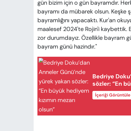
gün bizim için o gün bayramdır. Her
bayramı da mübarek olsun. Keşke şi
bayramlığını yapacaktı. Kur'an okuy
maalesef 2024'te Rojin'i kaybettik.
zor durumdayız. Özellikle bayram gün
bayram günü hazindır."
Bedriye Doku
sözler: “En b
İçeriği Görüntül