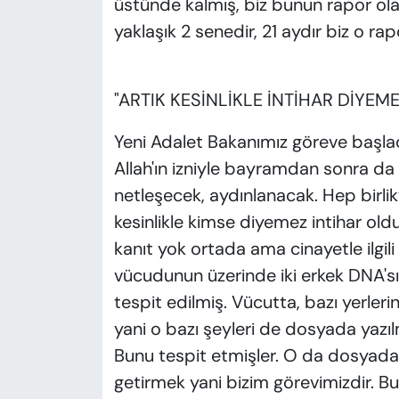
üstünde kalmış, biz bunun rapor ola
yaklaşık 2 senedir, 21 aydır biz o rap
"ARTIK KESİNLİKLE İNTİHAR DİYEM
Yeni Adalet Bakanımız göreve başlad
Allah'ın izniyle bayramdan sonra da
netleşecek, aydınlanacak. Hep birl
kesinlikle kimse diyemez intihar olduğ
kanıt yok ortada ama cinayetle ilgili 
vücudunun üzerinde iki erkek DNA'sı
tespit edilmiş. Vücutta, bazı yerleri
yani o bazı şeyleri de dosyada yazı
Bunu tespit etmişler. O da dosyada ya
getirmek yani bizim görevimizdir. B