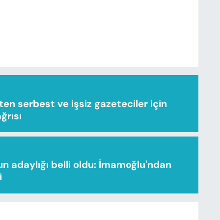
n serbest ve işsiz gazeteciler için
ağrısı
n adaylığı belli oldu: İmamoğlu'ndan
i