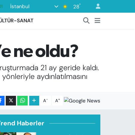
°
İstanbul
28
01
02
ÜLTÜR-SANAT
44
4
’e ne oldu?
76
17
oruşturmada 21 ay geride kaldı.
yönleriyle aydınlatılmasını
-
+
A
A
Trend Haberler