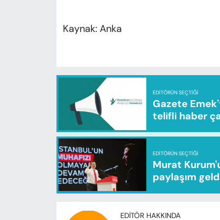
Kaynak: Anka
EDITÖRÜN SEÇTIĞI
Gazete Emek'te
telifli haber ç
EDITÖRÜN SEÇTIĞI
Murat Kurum'u
paylaşım geld
EDITÖR HAKKINDA