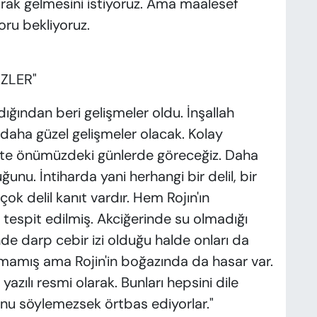
rak gelmesini istiyoruz. Ama maalesef
oru bekliyoruz.
EZLER"
ığından beri gelişmeler oldu. İnşallah
 daha güzel gelişmeler olacak. Kolay
ikte önümüzdeki günlerde göreceğiz. Daha
unu. İntiharda yani herhangi bir delil, bir
çok delil kanıt vardır. Hem Rojın'ın
 tespit edilmiş. Akciğerinde su olmadığı
nde darp cebir izi olduğu halde onları da
lmamış ama Rojin'in boğazında da hasar var.
zılı resmi olarak. Bunları hepsini dile
unu söylemezsek örtbas ediyorlar."