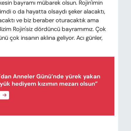
kesin bayramı mübarek olsun. Rojin'imin
mdi o da hayatta olsaydı şeker alacaktı,
acaktı ve biz beraber oturacaktık ama
 Bizim Rojin'siz dördüncü bayramımız. Çok
ü çok insanın aklına geliyor. Acı günler,
’dan Anneler Günü’nde yürek yakan
üyük hediyem kızımın mezarı olsun”
e