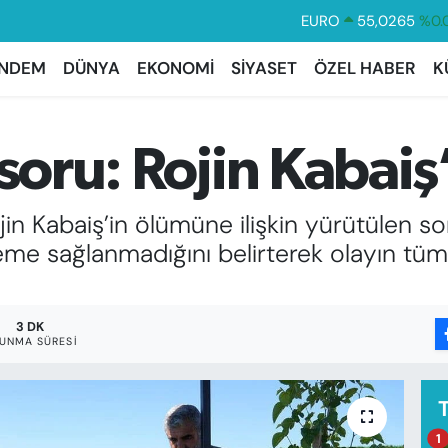
EURO
55,0265
%0.
STERLİN
64,1897
%0.
NDEM
DÜNYA
EKONOMİ
SİYASET
ÖZEL HABER
K
GRAM ALTIN
6574.81
%1.
BİST100
13.887
%6
 soru: Rojin Kabaiş
BITCOIN
64.360,53
%-0.
DOLAR
47,7069
%0.
jin Kabaiş’in ölümüne ilişkin yürütülen s
eme sağlanmadığını belirterek olayın tüm 
3 DK
UNMA SÜRESI
1