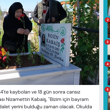
2
3
4
5
4'te kaybolan ve 18 gün sonra cansız
sı Nizamettin Kabaiş, "Bizim için bayram
 adalet yerini bulduğu zaman olacak. Okulda