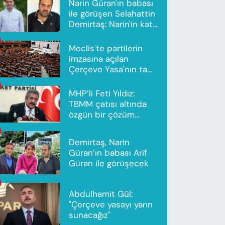
Narin Güran'ın babası
ile görüşen Selahattin
Demirtaş: Narin'in katili
Nevzat Bahtiyar'dır
Meclis'te partilerin
imzasına açılan
Çerçeve Yasa'nın tam
metni yayımlandı
MHP’li Feti Yıldız:
TBMM çatısı altında
özgün bir çözüm
modeli oluşturuldu
Demirtaş, Narin
Güran’ın babası Arif
Güran ile görüşecek
Abdulhamit Gül:
"Çerçeve yasayı yarın
sunacağız"