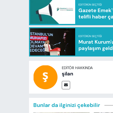
EDITÖRÜN SEÇTIĞI
Gazete Emek'te
telifli haber ç
EDITÖRÜN SEÇTIĞI
Murat Kurum'u
paylaşım geld
EDITÖR HAKKINDA
şilan
Bunlar da ilginizi çekebilir