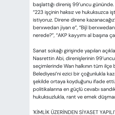
başlattığı direniş 99’uncu gününde. 
“223 işçinin haksız ve hukuksuzca işt
istiyoruz. Direne direne kazanacağız”
berxwedan jiyan e”, “Bijî berxwedana
nerede?”, “AKP kayyımı al başına çal”
Sanat sokağı girişinde yapılan açıkl
Nasrettin Abi, direnişlerinin 99’uncu 
seçimlerinde Wan halkının tüm ilçe b
Belediyesi’ni ezici bir çoğunlukla kaz
şekilde ortaya koyduğunu ifade etti.
politikalarına en güçlü cevabı sandı
hukuksuzlukla, rant ve emek düşmanı
'KİMLİK ÜZERİNDEN SİYASET YAPILI