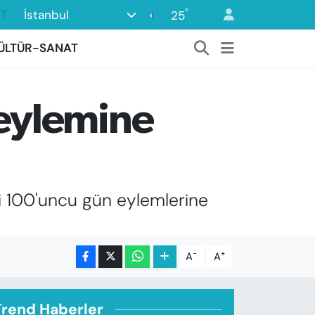
°
İstanbul
25
18
32
ÜLTÜR-SANAT
38
03
eylemine
14
ri 100'uncu gün eylemlerine
-
+
A
A
Trend Haberler