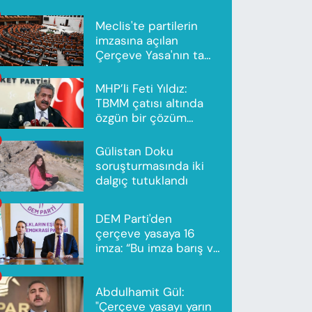
Meclis'te partilerin
imzasına açılan
Çerçeve Yasa'nın tam
metni yayımlandı
MHP’li Feti Yıldız:
TBMM çatısı altında
özgün bir çözüm
modeli oluşturuldu
Gülistan Doku
soruşturmasında iki
dalgıç tutuklandı
DEM Parti'den
çerçeve yasaya 16
imza: “Bu imza barış ve
ortak gelecek için”
Abdulhamit Gül:
"Çerçeve yasayı yarın