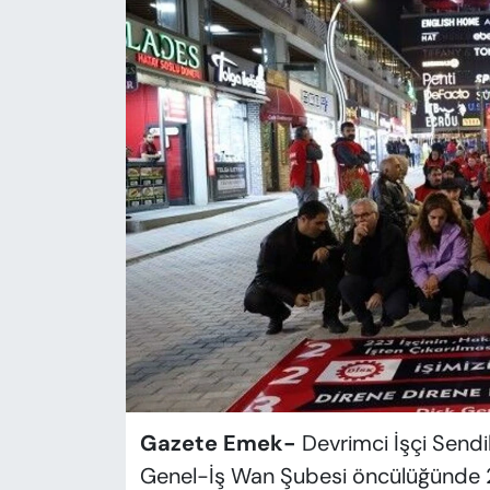
KADIN
SAĞLIK
SPOR
KÜLTÜR-SANAT
MAGAZİN
ÖZEL HABER
YAZAR KÖŞESİ
SİYASET
Gazete Emek-
Devrimci İşçi Send
VAN VE DİYARBAKIR HABERLERİ
Genel-İş Wan Şubesi öncülüğünde 223