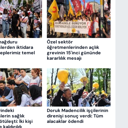
mağduru
Özel sektör
erden iktidara
öğretmenlerinden açlık
aleplerimiz temel
grevinin 15'inci gününde
kararlılık mesajı
vindeki
Doruk Madencilik işçilerinin
erin sağlık
direnişi sonuç verdi: Tüm
üleşti: İki kişi
alacaklar ödendi
kaldırıldı