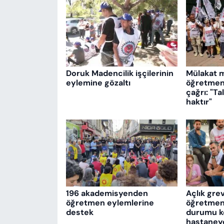
Doruk Madencilik işçilerinin
Mülakat 
eylemine gözaltı
öğretmenl
çağrı: "T
haktır"
196 akademisyenden
Açlık gre
öğretmen eylemlerine
öğretmenl
destek
durumu köt
hastaneye 