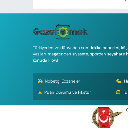
Türkiye'den ve dünyadan son dakika haberleri, köş
yazıları, magazinden siyasete, spordan seyahate 
konuda Flow!
Nöbetçi Eczaneler
H
Puan Durumu ve Fikstür
Tü