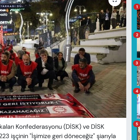
1
2
3
4
5
ikaları Konfederasyonu (DİSK) ve DİSK
 işçinin "İşimize geri döneceğiz" şiarıyla