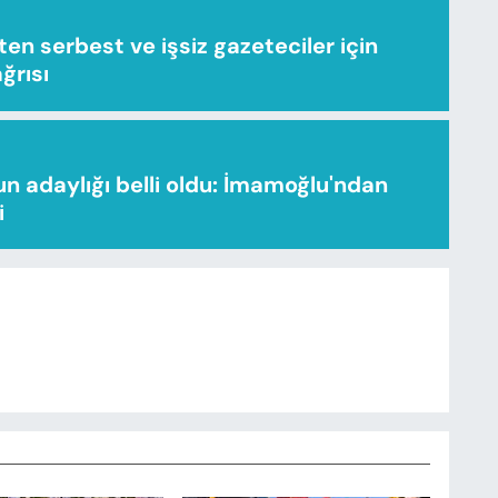
n serbest ve işsiz gazeteciler için
ağrısı
n adaylığı belli oldu: İmamoğlu'ndan
i