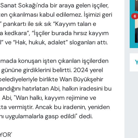
Sanat Sokağı'nda bir araya gelen işçiler,
en çıkarılması kabul edilemez. İşimizi geri
6
 pankartı ile sık sık “Kayyım talan e
 kedkara”, “İşçiler burada hırsız kayyım
 ve “Hak, hukuk, adalet” sloganları attı.
amada konuşan işten çıkarılan işçilerden
Y
gününe girdiklerini belirtti. 2024 yerel
elediyeleriyle birlikte Wan Büyükşehir
andığını hatırlatan Abi, halkın iradesini bu
 Abi, "Wan halkı, kayyım rejimine ve
kta vermiştir. Ancak bu iradenin, yeniden
 uygulamalarla gasp edildi" dedi.
YOR'