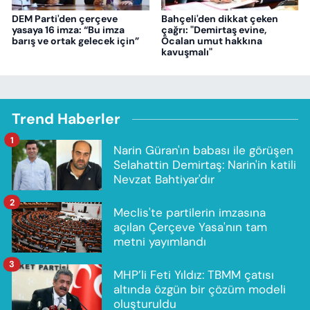
DEM Parti'den çerçeve
Bahçeli'den dikkat çeken
yasaya 16 imza: “Bu imza
çağrı: "Demirtaş evine,
barış ve ortak gelecek için”
Öcalan umut hakkına
kavuşmalı"
Trend Haberler
1
Narin Güran'ın babası ile görüşen
Selahattin Demirtaş: Narin'in katili
Nevzat Bahtiyar'dır
2
Meclis'te partilerin imzasına
açılan Çerçeve Yasa'nın tam
metni yayımlandı
3
MHP’li Feti Yıldız: TBMM çatısı
altında özgün bir çözüm modeli
oluşturuldu