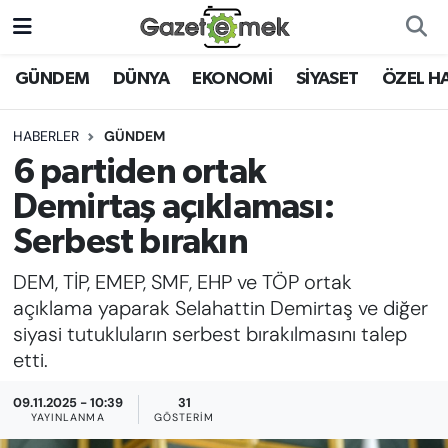
DÜNYA
Nöbetçi Eczaneler
GÜNDEM
DÜNYA
EKONOMİ
SİYASET
ÖZEL H
EKONOMİ
Hava Durumu
HABERLER
GÜNDEM
6 partiden ortak
EMEK HABERLERİ
İstanbul Namaz Vakitleri
Demirtaş açıklaması:
YENİ MEDYADA EMEK
Trafik Durumu
Serbest bırakın
GAZETECİLİĞİNİ GELİŞTİRMEK
DEM, TİP, EMEP, SMF, EHP ve TÖP ortak
Süper Lig Puan Durumu ve Fikstür
FAYDALI BİLGİLER
açıklama yaparak Selahattin Demirtaş ve diğer
Tüm Manşetler
siyasi tutukluların serbest bırakılmasını talep
GÜNDEM
etti.
Son Dakika Haberleri
09.11.2025 - 10:39
31
EĞİTİM
YAYINLANMA
GÖSTERIM
Haber Arşivi