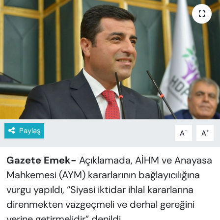
KADIN
SAĞLIK
SPOR
KÜLTÜR-SANAT
MAGAZİN
ÖZEL HABER
Paylaş
-
+
A
A
YAZAR KÖŞESİ
Gazete Emek-
Açıklamada, AİHM ve Anayasa
Mahkemesi (AYM) kararlarının bağlayıcılığına
SİYASET
vurgu yapıldı, “Siyasi iktidar ihlal kararlarına
direnmekten vazgeçmeli ve derhal gereğini
VAN VE DİYARBAKIR HABERLERİ
yerine getirmelidir” denildi.