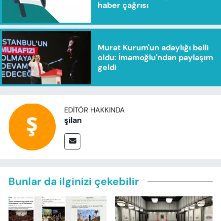
haber çağrısı
Murat Kurum'un adaylığı belli
oldu: İmamoğlu'ndan paylaşım
geldi
EDITÖR HAKKINDA
şilan
Bunlar da ilginizi çekebilir