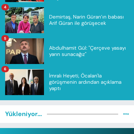
4
Demirtaş, Narin Güran’ın babası
Arif Güran ile görüşecek
5
Abdulhamit Gül: "Çerçeve yasayı
yarın sunacağız"
6
İmralı Heyeti, Öcalan'la
görüşmenin ardından açıklama
yaptı
Yükleniyor...