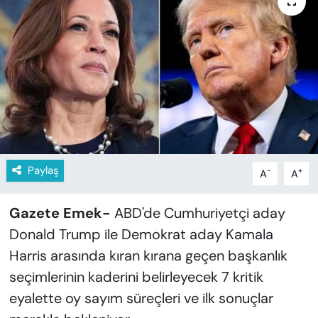
KADIN
SAĞLIK
SPOR
KÜLTÜR-SANAT
MAGAZİN
Paylaş
-
+
A
A
ÖZEL HABER
Gazete Emek-
ABD'de Cumhuriyetçi aday
YAZAR KÖŞESİ
Donald Trump ile Demokrat aday Kamala
Harris arasında kıran kırana geçen başkanlık
SİYASET
seçimlerinin kaderini belirleyecek 7 kritik
VAN VE DİYARBAKIR HABERLERİ
eyalette oy sayım süreçleri ve ilk sonuçlar