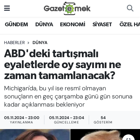
DÜNYA
Nöbetçi Eczaneler
GÜNDEM
DÜNYA
EKONOMİ
SİYASET
ÖZEL H
EKONOMİ
Hava Durumu
HABERLER
DÜNYA
ABD'deki tartışmalı
EMEK HABERLERİ
İstanbul Namaz Vakitleri
eyaletlerde oy sayımı ne
YENİ MEDYADA EMEK
Trafik Durumu
zaman tamamlanacak?
GAZETECİLİĞİNİ GELİŞTİRMEK
Michigan'da, bu yıl ise resmî olmayan
Süper Lig Puan Durumu ve Fikstür
FAYDALI BİLGİLER
sonuçların en geç çarşamba günü gün sonuna
Tüm Manşetler
kadar açıklanması bekleniyor
GÜNDEM
05.11.2024 - 23:00
05.11.2024 - 23:04
54
Son Dakika Haberleri
YAYINLANMA
GÜNCELLEME
GÖSTERIM
EĞİTİM
Haber Arşivi