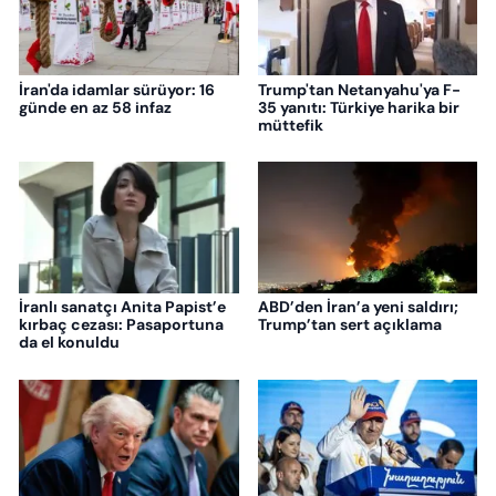
İran'da idamlar sürüyor: 16
Trump'tan Netanyahu'ya F-
günde en az 58 infaz
35 yanıtı: Türkiye harika bir
müttefik
İranlı sanatçı Anita Papist’e
ABD’den İran’a yeni saldırı;
kırbaç cezası: Pasaportuna
Trump’tan sert açıklama
da el konuldu