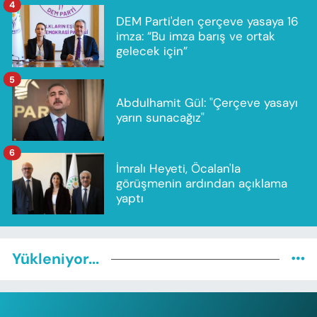
4
DEM Parti'den çerçeve yasaya 16
imza: “Bu imza barış ve ortak
gelecek için”
5
Abdulhamit Gül: "Çerçeve yasayı
yarın sunacağız"
6
İmralı Heyeti, Öcalan'la
görüşmenin ardından açıklama
yaptı
Yükleniyor...