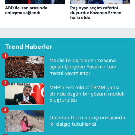
ABD ile İran arasında
Paşinyan seçim zaferini
anlaşma sağlandı
duyurdu: Kazanan Ermeni
halkı oldu
Trend Haberler
1
Meclis'te partilerin imzasına
açılan Çerçeve Yasa'nın tam
metni yayımlandı
2
MHP’li Feti Yıldız: TBMM çatısı
altında özgün bir çözüm modeli
oluşturuldu
3
Gülistan Doku soruşturmasında
iki dalgıç tutuklandı