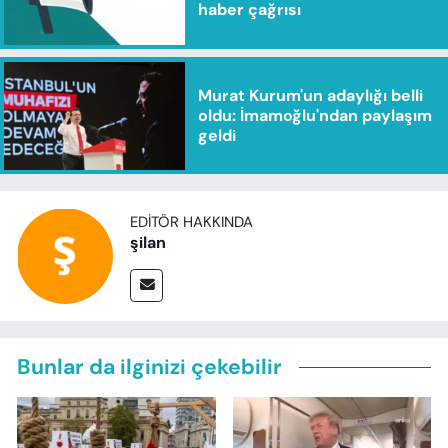
haber çağrısı
Murat Kurum'un adaylığı belli
oldu: İmamoğlu'ndan paylaşım
geldi
EDITÖR HAKKINDA
şilan
Bunlar da ilginizi çekebilir