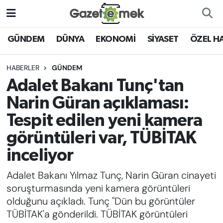
DÜNYA
Nöbetçi Eczaneler
GÜNDEM
DÜNYA
EKONOMİ
SİYASET
ÖZEL H
EKONOMİ
Hava Durumu
HABERLER
GÜNDEM
Adalet Bakanı Tunç'tan
EMEK HABERLERİ
İstanbul Namaz Vakitleri
Narin Güran açıklaması:
YENİ MEDYADA EMEK
Trafik Durumu
Tespit edilen yeni kamera
GAZETECİLİĞİNİ GELİŞTİRMEK
görüntüleri var, TÜBİTAK
Süper Lig Puan Durumu ve Fikstür
FAYDALI BİLGİLER
inceliyor
Tüm Manşetler
Adalet Bakanı Yılmaz Tunç, Narin Güran cinayeti
GÜNDEM
soruşturmasında yeni kamera görüntüleri
Son Dakika Haberleri
olduğunu açıkladı. Tunç "Dün bu görüntüler
EĞİTİM
TÜBİTAK'a gönderildi. TÜBİTAK görüntüleri
Haber Arşivi