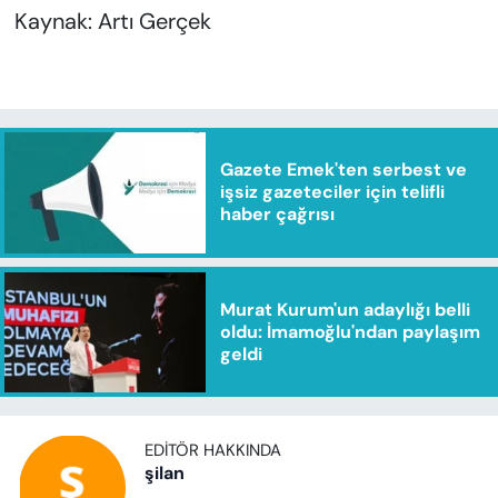
Kaynak: Artı Gerçek
Gazete Emek'ten serbest ve
işsiz gazeteciler için telifli
haber çağrısı
Murat Kurum'un adaylığı belli
oldu: İmamoğlu'ndan paylaşım
geldi
EDITÖR HAKKINDA
şilan