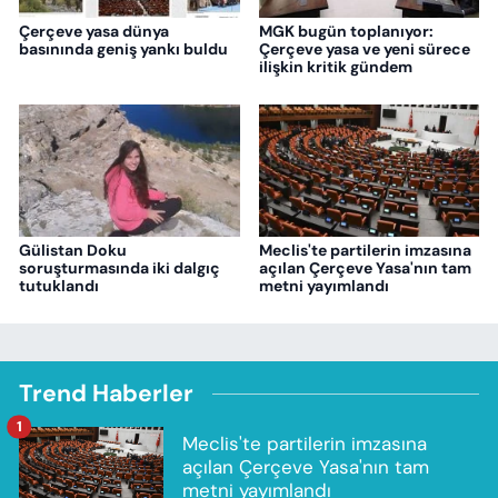
Çerçeve yasa dünya
MGK bugün toplanıyor:
basınında geniş yankı buldu
Çerçeve yasa ve yeni sürece
ilişkin kritik gündem
Gülistan Doku
Meclis'te partilerin imzasına
soruşturmasında iki dalgıç
açılan Çerçeve Yasa'nın tam
tutuklandı
metni yayımlandı
Trend Haberler
1
Meclis'te partilerin imzasına
açılan Çerçeve Yasa'nın tam
metni yayımlandı