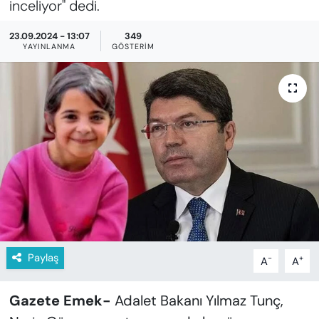
inceliyor" dedi.
KADIN
23.09.2024 - 13:07
349
SAĞLIK
YAYINLANMA
GÖSTERIM
SPOR
KÜLTÜR-SANAT
MAGAZİN
ÖZEL HABER
YAZAR KÖŞESİ
Paylaş
-
+
SİYASET
A
A
VAN VE DİYARBAKIR HABERLERİ
Gazete Emek-
Adalet Bakanı Yılmaz Tunç,