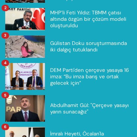
2
MHP’li Feti Yıldız: TBMM çatısı
altında özgün bir çözüm modeli
oluşturuldu
3
Gülistan Doku soruşturmasında
iki dalgıç tutuklandı
4
DEM Parti'den çerçeve yasaya 16
imza: “Bu imza barış ve ortak
gelecek için”
5
Abdulhamit Gül: "Çerçeve yasayı
yarın sunacağız"
6
İmralı Heyeti, Öcalan'la