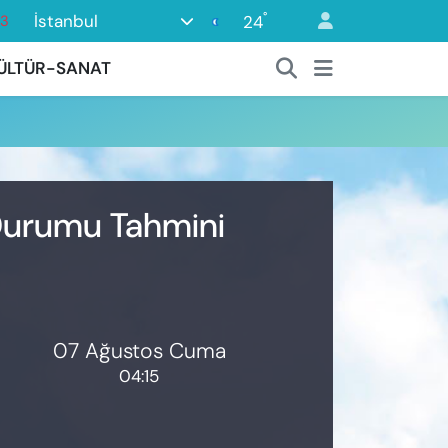
°
İstanbul
24
63
0
ÜLTÜR-SANAT
08
0
45
0
 Durumu Tahmini
07 Ağustos Cuma
04:15