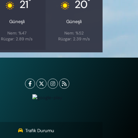
°
°
21
20
Güneşli
Güneşli
Nem: %47
Nem: %52
Rüzgar: 2.89 m/s
Rüzgar: 2.39 m/s
Trafik Durumu