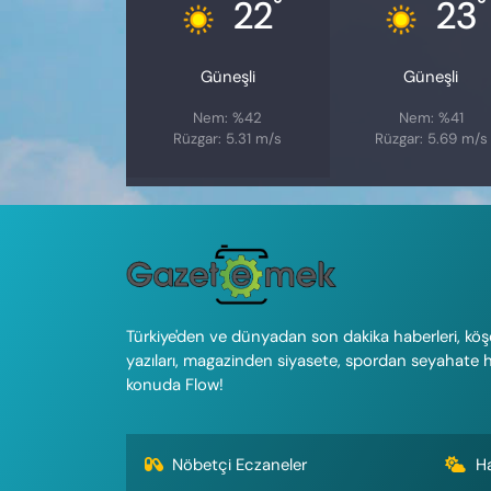
°
°
22
23
Güneşli
Güneşli
Nem: %42
Nem: %41
Rüzgar: 5.31 m/s
Rüzgar: 5.69 m/s
Türkiye'den ve dünyadan son dakika haberleri, köş
yazıları, magazinden siyasete, spordan seyahate 
konuda Flow!
Nöbetçi Eczaneler
H