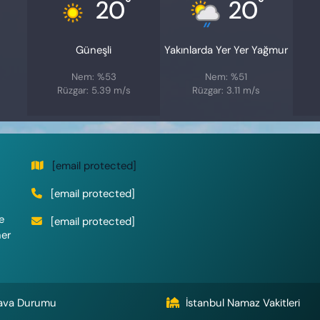
°
°
20
20
Güneşli
Yakınlarda Yer Yer Yağmur
Nem: %53
Nem: %51
Rüzgar: 5.39 m/s
Rüzgar: 3.11 m/s
[email protected]
[email protected]
e
[email protected]
her
ava Durumu
İstanbul Namaz Vakitleri