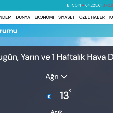
BITCOIN
64.225,61
%-0.
DOLAR
47,6704
%
NDEM
DÜNYA
EKONOMİ
SİYASET
ÖZEL HABER
K
EURO
55,0406
%-0.
urumu
STERLİN
64,2143
%
GRAM ALTIN
6510.40
%0.
BİST100
13.799
%7
gün, Yarın ve 1 Haftalık Hava
Ağrı
°
13
Açık