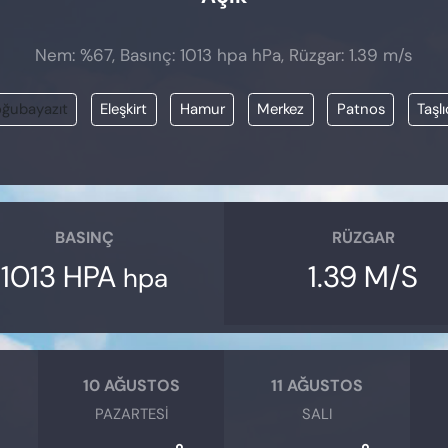
Nem: %67, Basınç: 1013 hpa hPa, Rüzgar: 1.39 m/s
ğubayazıt
Eleşkirt
Hamur
Merkez
Patnos
Taşl
BASINÇ
RÜZGAR
1013 HPA
1.39 M/S
hpa
10 AĞUSTOS
11 AĞUSTOS
PAZARTESI
SALI