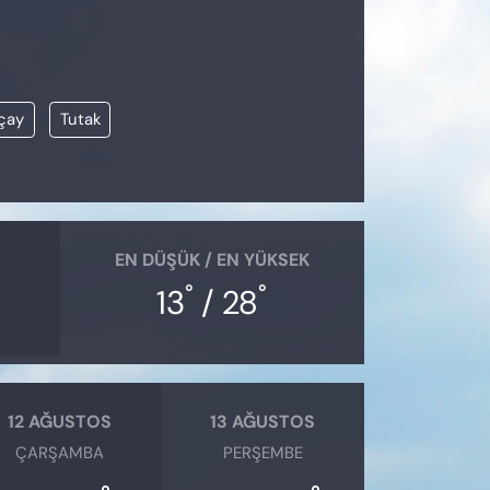
ıçay
Tutak
EN DÜŞÜK / EN YÜKSEK
°
°
13
/ 28
12 AĞUSTOS
13 AĞUSTOS
ÇARŞAMBA
PERŞEMBE