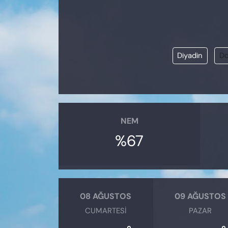
KADIN
SAĞLIK
Diyadin
Do
SPOR
KÜLTÜR-SANAT
MAGAZİN
NEM
ÖZEL HABER
%67
YAZAR KÖŞESİ
SİYASET
08 AĞUSTOS
09 AĞUSTOS
CUMARTESI
PAZAR
VAN VE DİYARBAKIR HABERLERİ