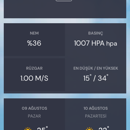
NEM
BASINÇ
%36
1007 HPA
hpa
RÜZGAR
EN DÜŞÜK / EN YÜKSEK
°
°
1.00 M/S
15
/ 34
09 AĞUSTOS
10 AĞUSTOS
PAZAR
PAZARTESI
°
°