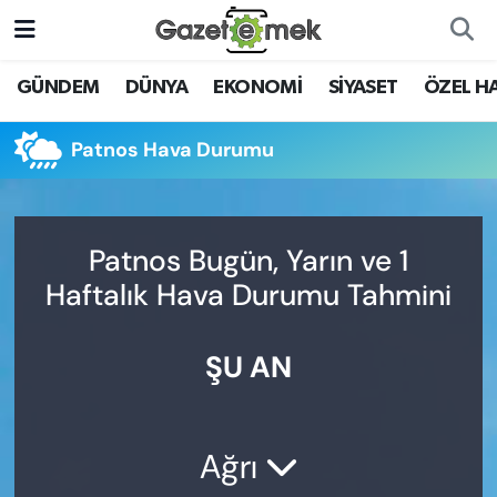
DÜNYA
Nöbetçi Eczaneler
GÜNDEM
DÜNYA
EKONOMİ
SİYASET
ÖZEL H
EKONOMİ
Hava Durumu
Patnos Hava Durumu
EMEK HABERLERİ
İstanbul Namaz Vakitleri
YENİ MEDYADA EMEK
Trafik Durumu
Patnos Bugün, Yarın ve 1
GAZETECİLİĞİNİ GELİŞTİRMEK
Haftalık Hava Durumu Tahmini
Süper Lig Puan Durumu ve Fikstür
FAYDALI BİLGİLER
ŞU AN
Tüm Manşetler
GÜNDEM
Son Dakika Haberleri
EĞİTİM
Ağrı
Haber Arşivi