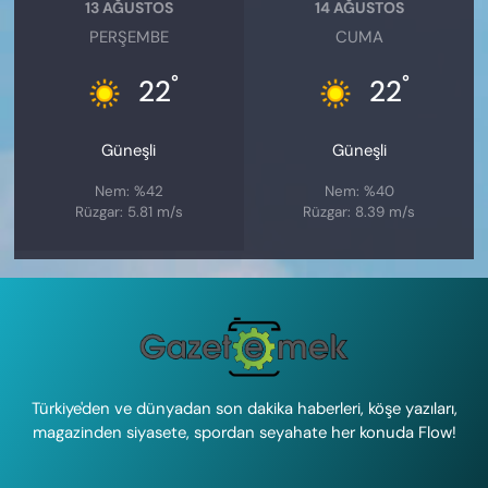
13 AĞUSTOS
14 AĞUSTOS
PERŞEMBE
CUMA
°
°
22
22
Güneşli
Güneşli
Nem: %42
Nem: %40
Rüzgar: 5.81 m/s
Rüzgar: 8.39 m/s
Türkiye'den ve dünyadan son dakika haberleri, köşe yazıları,
magazinden siyasete, spordan seyahate her konuda Flow!