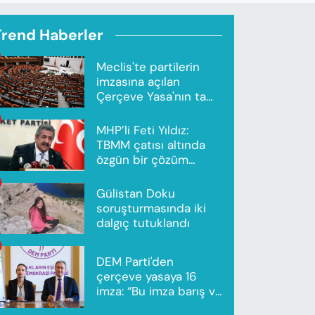
Trend Haberler
Meclis'te partilerin
imzasına açılan
Çerçeve Yasa'nın tam
metni yayımlandı
MHP’li Feti Yıldız:
TBMM çatısı altında
özgün bir çözüm
modeli oluşturuldu
Gülistan Doku
soruşturmasında iki
dalgıç tutuklandı
DEM Parti'den
çerçeve yasaya 16
imza: “Bu imza barış ve
ortak gelecek için”