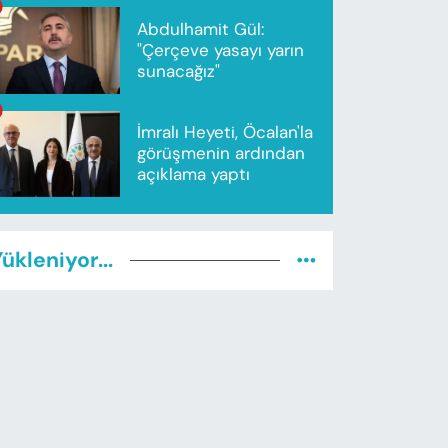
Abdulhamit Gül:
"Çerçeve yasayı yarın
sunacağız"
İmralı Heyeti, Öcalan'la
görüşmenin ardından
açıklama yaptı
ükleniyor...