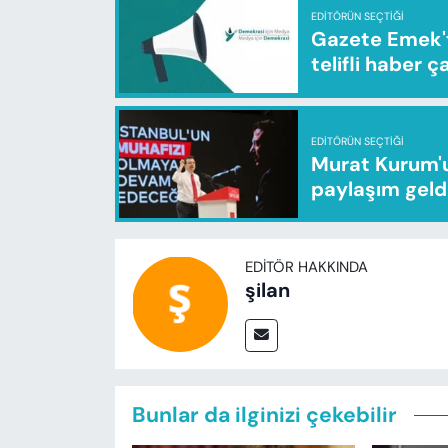
EDITÖRÜN SEÇTIĞI
Gazete Emek'te
telifli haber ç
EDITÖRÜN SEÇTIĞI
Murat Kurum'u
paylaşım geld
EDITÖR HAKKINDA
şilan
Bunlar da ilginizi çekebilir