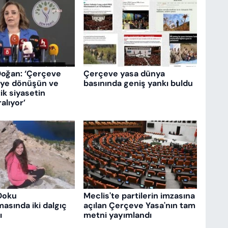
Doğan: ‘Çerçeve
Çerçeve yasa dünya
eye dönüşün ve
basınında geniş yankı buldu
k siyasetin
ralıyor’
Doku
Meclis'te partilerin imzasına
asında iki dalgıç
açılan Çerçeve Yasa'nın tam
ı
metni yayımlandı