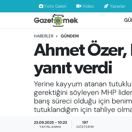
Foto Galeri
Video
Yazarlar
GÜ
DÜNYA
Nöbetçi Eczaneler
HABERLER
GÜNDEM
EKONOMİ
Hava Durumu
Ahmet Özer, D
EMEK HABERLERİ
İstanbul Namaz Vakitleri
yanıt verdi
YENİ MEDYADA EMEK GAZETECİLİĞİNİ
Trafik Durumu
GELİŞTİRMEK
Yerine kayyum atanan tutuklu 
Süper Lig Puan Durumu ve Fikstür
FAYDALI BİLGİLER
gerektiğini söyleyen MHP lider
Tüm Manşetler
barış süreci olduğu için beni
GÜNDEM
tutuklandığım için tahliye olm
Son Dakika Haberleri
EĞİTİM
23.09.2025 - 10:23
197
Haber Arşivi
YAYINLANMA
GÖSTERIM