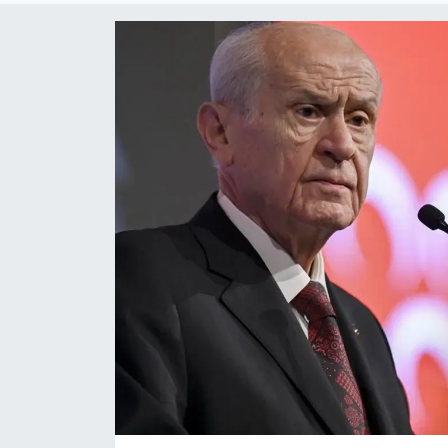
KADIN
SAĞLIK
SPOR
KÜLTÜR-SANAT
MAGAZİN
ÖZEL HABER
YAZAR KÖŞESİ
SİYASET
VAN VE DİYARBAKIR HABERLERİ