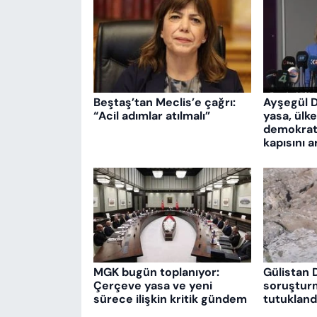
Beştaş’tan Meclis’e çağrı:
Ayşegül 
“Acil adımlar atılmalı”
yasa, ülk
demokrati
kapısını a
MGK bugün toplanıyor:
Gülistan 
Çerçeve yasa ve yeni
soruşturm
sürece ilişkin kritik gündem
tutukland