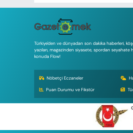
Türkiye'den ve dünyadan son dakika haberleri, köş
yazıları, magazinden siyasete, spordan seyahate 
konuda Flow!
Nöbetçi Eczaneler
H
Puan Durumu ve Fikstür
Tü