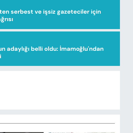
n serbest ve işsiz gazeteciler için
ağrısı
n adaylığı belli oldu: İmamoğlu'ndan
i