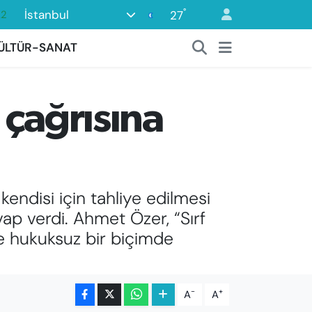
°
İstanbul
27
.2
18
ÜLTÜR-SANAT
32
38
 çağrısına
59
19
ndisi için tahliye edilmesi
vap verdi. Ahmet Özer, “Sırf
e hukuksuz bir biçimde
-
+
A
A