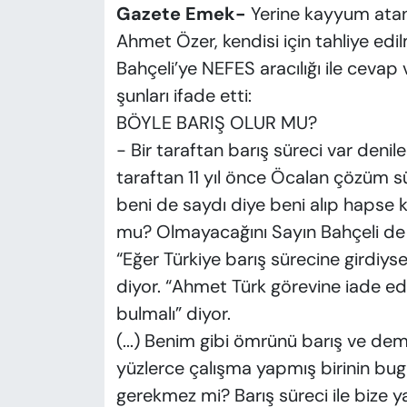
Gazete Emek-
Yerine kayyum atan
Ahmet Özer, kendisi için tahliye edi
Bahçeli’ye NEFES aracılığı ile ceva
şunları ifade etti:
BÖYLE BARIŞ OLUR MU?
- Bir taraftan barış süreci var denil
taraftan 11 yıl önce Öcalan çözüm sü
beni de saydı diye beni alıp hapse 
mu? Olmayacağını Sayın Bahçeli de
“Eğer Türkiye barış sürecine girdiys
diyor. “Ahmet Türk görevine iade edi
bulmalı” diyor.
(...) Benim gibi ömrünü barış ve d
yüzlerce çalışma yapmış birinin bug
gerekmez mi? Barış süreci ile bize ya