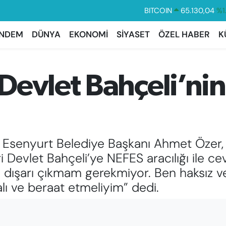
BITCOIN
65.130,04
%1
DOLAR
47,7436
%0.
NDEM
DÜNYA
EKONOMİ
SİYASET
ÖZEL HABER
K
EURO
55,2510
%0.
STERLİN
64,4811
%0.
evlet Bahçeli’nin
GRAM ALTIN
6648.99
%2.
BİST100
13.773
%-
Esenyurt Belediye Başkanı Ahmet Özer, ke
i Devlet Bahçeli’ye NEFES aracılığı ile ce
m dışarı çıkmam gerekmiyor. Ben haksız v
alı ve beraat etmeliyim” dedi.