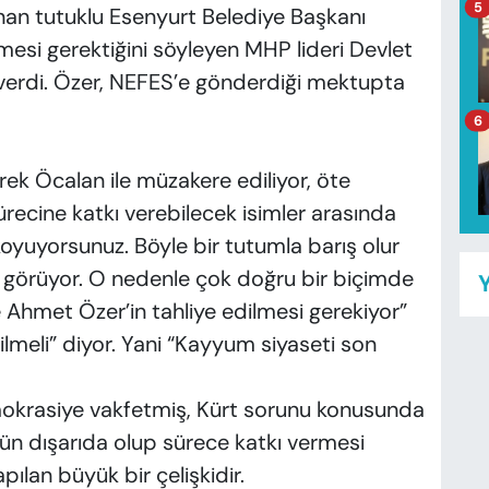
5
an tutuklu Esenyurt Belediye Başkanı
lmesi gerektiğini söyleyen MHP lideri Devlet
p verdi. Özer, NEFES’e gönderdiği mektupta
6
erek Öcalan ile müzakere ediliyor, öte
recine katkı verebilecek isimler arasında
koyuyorsunuz. Böyle bir tutumla barış olur
 görüyor. O nedenle çok doğru bir biçimde
Y
e Ahmet Özer’in tahliye edilmesi gerekiyor”
lmeli” diyor. Yani “Kayyum siyaseti son
emokrasiye vakfetmiş, Kürt sorunu konusunda
ün dışarıda olup sürece katkı vermesi
pılan büyük bir çelişkidir.