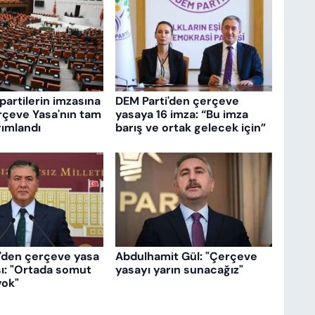
partilerin imzasına
DEM Parti'den çerçeve
rçeve Yasa'nın tam
yasaya 16 imza: “Bu imza
ımlandı
barış ve ortak gelecek için”
i'den çerçeve yasa
Abdulhamit Gül: "Çerçeve
ı: "Ortada somut
yasayı yarın sunacağız"
yok"