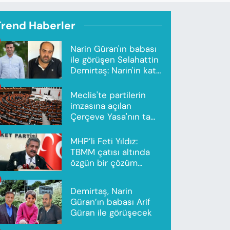
Trend Haberler
Narin Güran'ın babası
ile görüşen Selahattin
Demirtaş: Narin'in katili
Nevzat Bahtiyar'dır
Meclis'te partilerin
imzasına açılan
Çerçeve Yasa'nın tam
metni yayımlandı
MHP’li Feti Yıldız:
TBMM çatısı altında
özgün bir çözüm
modeli oluşturuldu
Demirtaş, Narin
Güran’ın babası Arif
Güran ile görüşecek