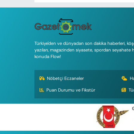
Türkiye'den ve dünyadan son dakika haberleri, köş
yazıları, magazinden siyasete, spordan seyahate 
konuda Flow!
Nöbetçi Eczaneler
H
Puan Durumu ve Fikstür
Tü