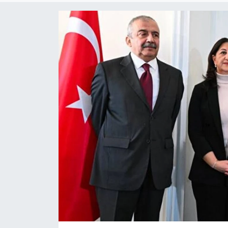
KADIN
SAĞLIK
SPOR
KÜLTÜR-SANAT
MAGAZİN
ÖZEL HABER
YAZAR KÖŞESİ
SİYASET
VAN VE DİYARBAKIR HABERLERİ