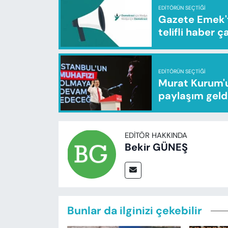
EDITÖRÜN SEÇTIĞI
Gazete Emek'te
telifli haber ç
EDITÖRÜN SEÇTIĞI
Murat Kurum'u
paylaşım geld
EDITÖR HAKKINDA
Bekir GÜNEŞ
Bunlar da ilginizi çekebilir