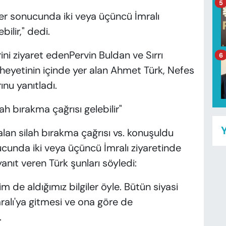
5
er sonucunda iki veya üçüncü İmralı
bilir," dedi.
ini ziyaret edenPervin Buldan ve Sırrı
6
 heyetinin içinde yer alan Ahmet Türk, Nefes
ınu yanıtladı.
ah bırakma çağrısı gelebilir"
Y
lan silah bırakma çağrısı vs. konuşuldu
unda iki veya üçüncü İmralı ziyaretinde
yanıt veren Türk şunları söyledi:
 de aldığımız bilgiler öyle. Bütün siyasi
mralı'ya gitmesi ve ona göre de
.