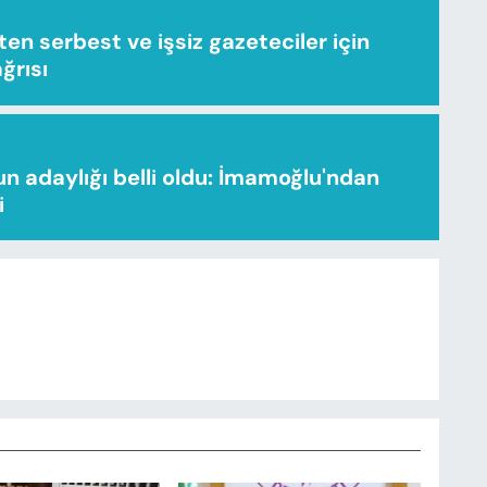
n serbest ve işsiz gazeteciler için
ağrısı
n adaylığı belli oldu: İmamoğlu'ndan
i