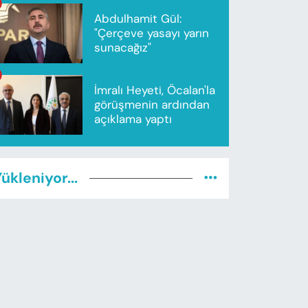
Abdulhamit Gül:
"Çerçeve yasayı yarın
sunacağız"
İmralı Heyeti, Öcalan'la
görüşmenin ardından
açıklama yaptı
ükleniyor...