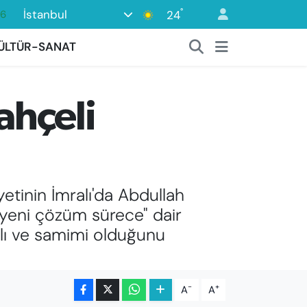
°
İstanbul
24
05
18
ÜLTÜR-SANAT
22
39
ahçeli
0
tinin İmralı'da Abdullah
 "yeni çözüm sürece" dair
ılı ve samimi olduğunu
-
+
A
A