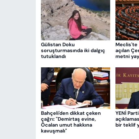
Gülistan Doku
Meclis'te 
soruşturmasında iki dalgıç
açılan Çe
tutuklandı
metni yay
Bahçeli'den dikkat çeken
YENİ Part
çağrı: "Demirtaş evine,
açıklamas
Öcalan umut hakkına
bir teklif 
kavuşmalı"