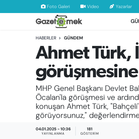
Foto Galeri
Video
Yazarlar
GÜ
DÜNYA
Nöbetçi Eczaneler
HABERLER
GÜNDEM
EKONOMİ
Hava Durumu
Ahmet Türk, İ
EMEK HABERLERİ
İstanbul Namaz Vakitleri
görüşmesine 
YENİ MEDYADA EMEK GAZETECİLİĞİNİ
Trafik Durumu
GELİŞTİRMEK
MHP Genel Başkanı Devlet Bahç
Süper Lig Puan Durumu ve Fikstür
FAYDALI BİLGİLER
Öcalan'la görüşmesi ve ardında
Tüm Manşetler
konuşan Ahmet Türk, "Bahçeli'
GÜNDEM
görüyorsunuz," değerlendirme
Son Dakika Haberleri
EĞİTİM
04.01.2025 - 10:36
181
Haber Arşivi
YAYINLANMA
GÖSTERIM