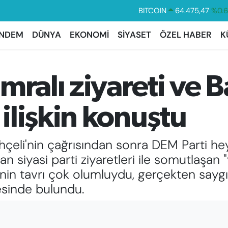
DOLAR
47,5971
%0.
EURO
55,1336
%0.
NDEM
DÜNYA
EKONOMİ
SİYASET
ÖZEL HABER
K
STERLİN
64,2534
%0.
GRAM ALTIN
6518.23
%0.
mralı ziyareti ve B
BİST100
13.703
%
ilişkin konuştu
eli'nin çağrısından sonra DEM Parti heye
n siyasi parti ziyaretleri ile somutlaşan
nin tavrı çok olumluydu, gerçekten sayg
sinde bulundu.