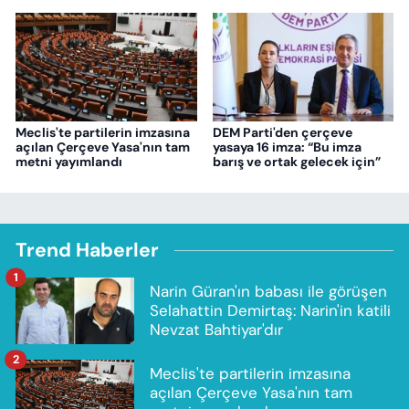
Meclis'te partilerin imzasına
DEM Parti'den çerçeve
açılan Çerçeve Yasa'nın tam
yasaya 16 imza: “Bu imza
metni yayımlandı
barış ve ortak gelecek için”
Trend Haberler
1
Narin Güran'ın babası ile görüşen
Selahattin Demirtaş: Narin'in katili
Nevzat Bahtiyar'dır
2
Meclis'te partilerin imzasına
açılan Çerçeve Yasa'nın tam