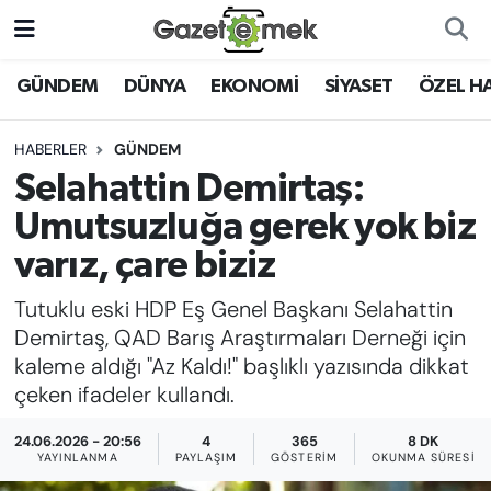
DÜNYA
Nöbetçi Eczaneler
GÜNDEM
DÜNYA
EKONOMİ
SİYASET
ÖZEL H
EKONOMİ
Hava Durumu
HABERLER
GÜNDEM
Selahattin Demirtaş:
EMEK HABERLERİ
İstanbul Namaz Vakitleri
Umutsuzluğa gerek yok biz
YENİ MEDYADA EMEK
Trafik Durumu
varız, çare biziz
GAZETECİLİĞİNİ GELİŞTİRMEK
Tutuklu eski HDP Eş Genel Başkanı Selahattin
Süper Lig Puan Durumu ve Fikstür
FAYDALI BİLGİLER
Demirtaş, QAD Barış Araştırmaları Derneği için
Tüm Manşetler
kaleme aldığı "Az Kaldı!" başlıklı yazısında dikkat
GÜNDEM
çeken ifadeler kullandı.
Son Dakika Haberleri
24.06.2026 - 20:56
4
365
8 DK
EĞİTİM
YAYINLANMA
PAYLAŞIM
GÖSTERIM
OKUNMA SÜRESI
Haber Arşivi