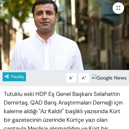
KADIN
SAĞLIK
SPOR
KÜLTÜR-SANAT
MAGAZİN
ÖZEL HABER
Paylaş
-
+
A
A
YAZAR KÖŞESİ
Tutuklu eski HDP Eş Genel Başkanı Selahattin
Demirtaş, QAD Barış Araştırmaları Derneği için
SİYASET
kaleme aldığı "Az Kaldı!" başlıklı yazısında Kürt
bir gazetecinin üzerinde Kürtçe yazı olan
VAN VE DİYARBAKIR HABERLERİ
çantayla Meclis'e alınmadığını ve Kürt bir