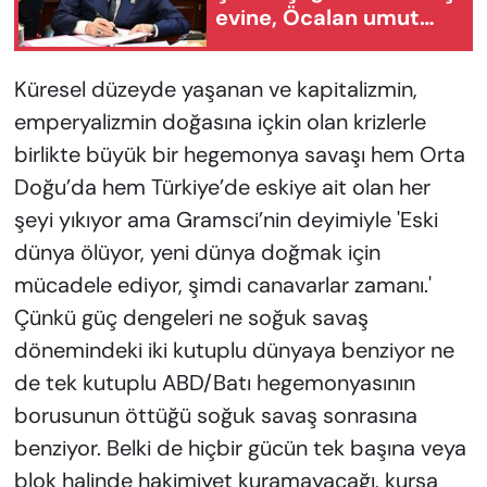
evine, Öcalan umut
hakkına kavuşmalı"
Küresel düzeyde yaşanan ve kapitalizmin,
emperyalizmin doğasına içkin olan krizlerle
birlikte büyük bir hegemonya savaşı hem Orta
Doğu’da hem Türkiye’de eskiye ait olan her
şeyi yıkıyor ama Gramsci’nin deyimiyle 'Eski
dünya ölüyor, yeni dünya doğmak için
mücadele ediyor, şimdi canavarlar zamanı.'
Çünkü güç dengeleri ne soğuk savaş
dönemindeki iki kutuplu dünyaya benziyor ne
de tek kutuplu ABD/Batı hegemonyasının
borusunun öttüğü soğuk savaş sonrasına
benziyor. Belki de hiçbir gücün tek başına veya
blok halinde hakimiyet kuramayacağı, kursa