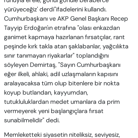
ruhuyla el ele, gönül gönüle beraberce
yürüyeceğiz' derdi"ifadelerini kullandı.
Cumhurbaşkanı ve AKP Genel Başkanı Recep
Tayyip Erdoğan'ın etrafına "olası enkazdan
ganimet kapmaya hazırlanan fırsatçılar, rant
peşinde kırk takla atan şaklabanlar, yağcılıkta
sınır tanımayan riyakarlar" toplandığını
söyleyen Demirtaş, "Sayın Cumhurbaşkanı
eğer ilkeli, ahlaki, adil uzlaşmaların kapısını
aralayacaksa tüm olup bitenlere bir nokta
koyup butlandan, kayyumdan,
tutukluluklardan medet umanlara da prim
vermeyerek yeni başlangıçlara fırsat
sunabilmelidir" dedi.
Memleketteki siyasetin niteliksiz, seviyesiz,