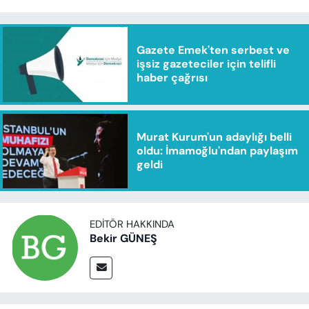
Gazete Emek'ten serbest ve
işsiz gazeteciler için telifli
haber çağrısı
Murat Kurum'un adaylığı belli
oldu: İmamoğlu'ndan paylaşım
geldi
EDITÖR HAKKINDA
Bekir GÜNEŞ