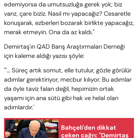
edemiyorsa da umutsuzluğa gerek yok; biz
varız, çare biziz. Nasıl mı yapacağız? Cesaretle
konuşarak, ezberleri bozarak birlikte yapacağız,
merak etmeyin. Ona da az kaldı."
Demirtaş'ın QAD Barış Araştırmaları Derneği
için kaleme aldığı yazısı şöyle:
"'… Süreç artık somut, elle tutulur, gözle görülür
adımlar gerektiriyor, mecbur kılıyor. Bu adımlar
da öyle taviz falan değil, hepimizin ortak
yaşamı için ana sütü gibi hak ve helal olan
adımlardır.'
Bahçeli'den dikkat
çeken çağrı: "Demirtaş