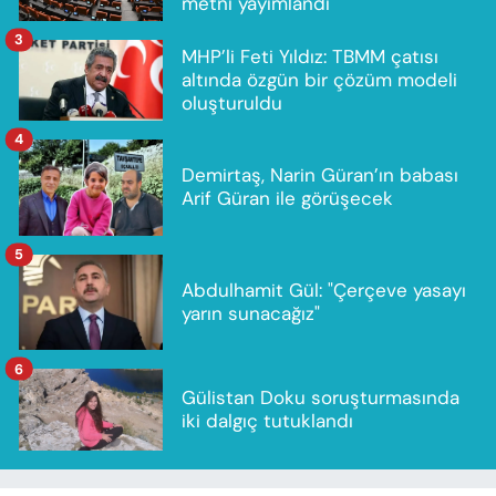
metni yayımlandı
3
MHP’li Feti Yıldız: TBMM çatısı
altında özgün bir çözüm modeli
oluşturuldu
4
Demirtaş, Narin Güran’ın babası
Arif Güran ile görüşecek
5
Abdulhamit Gül: "Çerçeve yasayı
yarın sunacağız"
6
Gülistan Doku soruşturmasında
iki dalgıç tutuklandı