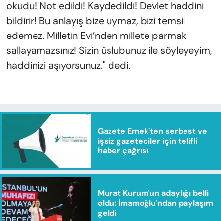
okudu! Not edildi! Kaydedildi! Devlet haddini
bildirir! Bu anlayış bize uymaz, bizi temsil
edemez. Milletin Evi’nden millete parmak
sallayamazsınız! Sizin üslubunuz ile söyleyeyim,
haddinizi aşıyorsunuz." dedi.
Gazete Emek'ten serbest ve
işsiz gazeteciler için telifli
haber çağrısı
Murat Kurum'un adaylığı belli
oldu: İmamoğlu'ndan paylaşım
geldi