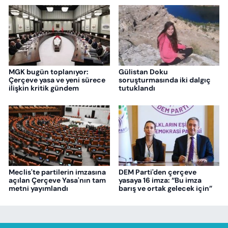
MGK bugün toplanıyor:
Gülistan Doku
Çerçeve yasa ve yeni sürece
soruşturmasında iki dalgıç
ilişkin kritik gündem
tutuklandı
Meclis'te partilerin imzasına
DEM Parti'den çerçeve
açılan Çerçeve Yasa'nın tam
yasaya 16 imza: “Bu imza
metni yayımlandı
barış ve ortak gelecek için”