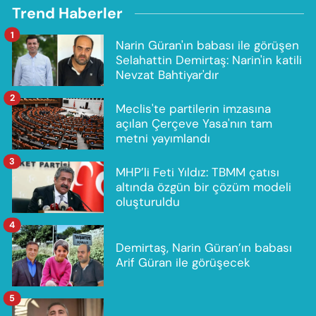
Trend Haberler
1
Narin Güran'ın babası ile görüşen
Selahattin Demirtaş: Narin'in katili
Nevzat Bahtiyar'dır
2
Meclis'te partilerin imzasına
açılan Çerçeve Yasa'nın tam
metni yayımlandı
3
MHP’li Feti Yıldız: TBMM çatısı
altında özgün bir çözüm modeli
oluşturuldu
4
Demirtaş, Narin Güran’ın babası
Arif Güran ile görüşecek
5