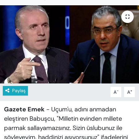
KADIN
SAĞLIK
SPOR
KÜLTÜR-SANAT
MAGAZİN
ÖZEL HABER
Paylaş
-
+
A
A
YAZAR KÖŞESİ
Gazete Emek
- Uçum'u, adını anmadan
SİYASET
eleştiren Babuşcu, "Milletin evinden millete
parmak sallayamazsınız. Sizin üslubunuz ile
VAN VE DİYARBAKIR HABERLERİ
söyleyeyim, haddinizi aşıyorsunuz" ifadelerini