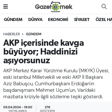
DÜNYA
Nöbetçi Eczaneler
GÜNDEM
DÜNYA
EKONOMİ
SİYASET
ÖZEL H
EKONOMİ
Hava Durumu
HABERLER
GÜNDEM
AKP içerisinde kavga
EMEK HABERLERİ
İstanbul Namaz Vakitleri
büyüyor; Haddinizi
YENİ MEDYADA EMEK
Trafik Durumu
aşıyorsunuz
GAZETECİLİĞİNİ GELİŞTİRMEK
AKP Merkez Karar Yürütme Kurulu (MKYK) Üyesi,
Süper Lig Puan Durumu ve Fikstür
FAYDALI BİLGİLER
eski istanbul Milletvekili ve eski AKP İl Başkanı
Tüm Manşetler
Aziz Babuşcu, Cumhurbaşkanı Erdoğan'ın
GÜNDEM
başdanışmanı Mehmet Uçum'un, Van'daki
Son Dakika Haberleri
mazbata kriziyle ilgili sözlerine tepki gösterdi.
EĞİTİM
05.04.2024 - 19:50
276
Haber Arşivi
YAYINLANMA
GÖSTERIM