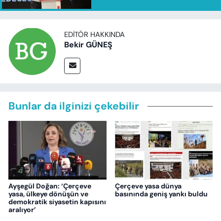
EDITÖR HAKKINDA
Bekir GÜNEŞ
Bunlar da ilginizi çekebilir
Ayşegül Doğan: ‘Çerçeve
Çerçeve yasa dünya
yasa, ülkeye dönüşün ve
basınında geniş yankı buldu
demokratik siyasetin kapısını
aralıyor’