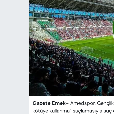
KADIN
SAĞLIK
SPOR
KÜLTÜR-SANAT
MAGAZİN
ÖZEL HABER
YAZAR KÖŞESİ
SİYASET
Gazete Emek-
Amedspor, Gençlik 
VAN VE DİYARBAKIR HABERLERİ
kötüye kullanma” suçlamasıyla suç