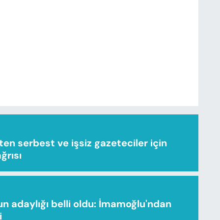
n serbest ve işsiz gazeteciler için
ağrısı
n adaylığı belli oldu: İmamoğlu'ndan
i