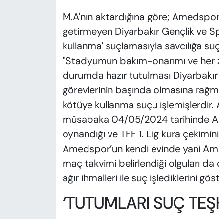
M.A'nın aktardığına göre; Amedspor,
getirmeyen Diyarbakır Gençlik ve Sp
kullanma' suçlamasıyla savcılığa 
"Stadyumun bakım-onarımı ve her z
durumda hazır tutulması Diyarbakır 
görevlerinin başında olmasına rağme
kötüye kullanma suçu işlemişlerdi
müsabaka 04/05/2024 tarihinde 
oynandığı ve TFF 1. Lig kura çekimin
Amedspor’un kendi evinde yani Am
maç takvimi belirlendiği olguları da d
ağır ihmalleri ile suç işlediklerini g
‘TUTUMLARI SUÇ TEŞ