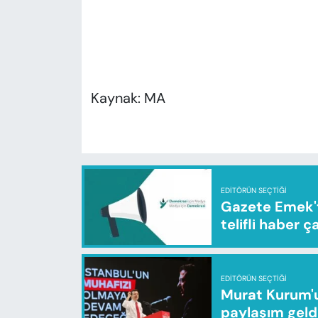
Kaynak: MA
EDITÖRÜN SEÇTIĞI
Gazete Emek'te
telifli haber ç
EDITÖRÜN SEÇTIĞI
Murat Kurum'u
paylaşım geld