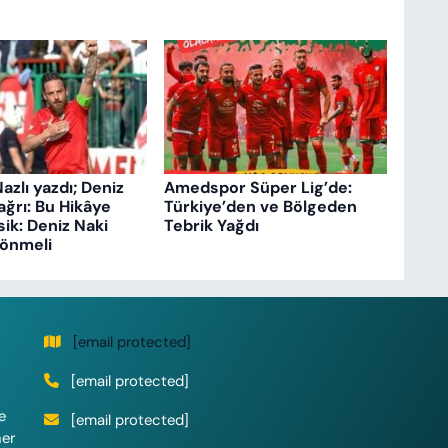
azlı yazdı; Deniz
Amedspor Süper Lig’de:
ağrı: Bu Hikâye
Türkiye’den ve Bölgeden
sik: Deniz Naki
Tebrik Yağdı
önmeli
[email protected]
[email protected]
e
[email protected]
her