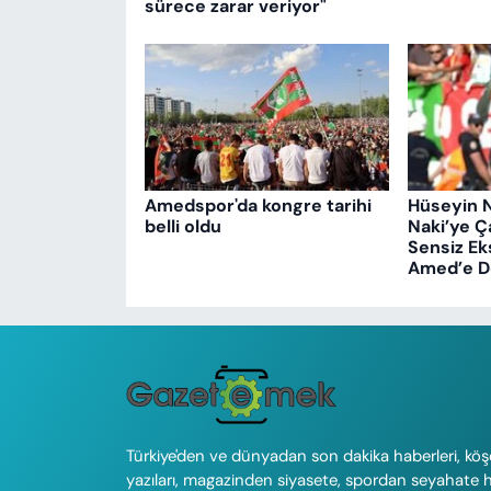
sürece zarar veriyor"
Amedspor'da kongre tarihi
Hüseyin N
belli oldu
Naki’ye Ç
Sensiz Ek
Amed’e D
Türkiye'den ve dünyadan son dakika haberleri, köş
yazıları, magazinden siyasete, spordan seyahate 