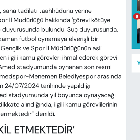
 saha tadilatı taahhüdünü yerine
6
or İl Müdürlüğü hakkında 'görevi kötüye
suç duyurusunda bulundu. Suç duyurusunda,
aman futbol oynamaya elverişli bir
Gençlik ve Spor İl Müdürlüğünün asli
n ilgili kamu görevleri ihmal ederek görevi
Y
r. Amed stadyumunda oynanan son resmi
Amedspor-Menemen Belediyespor arasında
in 24/07/2024 tarihinde yapıldığı
ed stadyumunda yıl boyunca oynayacağı
ikkate alındığında, ilgili kamu görevlilerinin
östermektedir” denildi.
KİL ETMEKTEDİR’