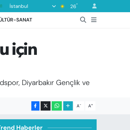
°
İstanbul
26
18
ÜLTÜR-SANAT
2
8
3
 için
4
spor, Diyarbakır Gençlik ve
-
+
A
A
Trend Haberler