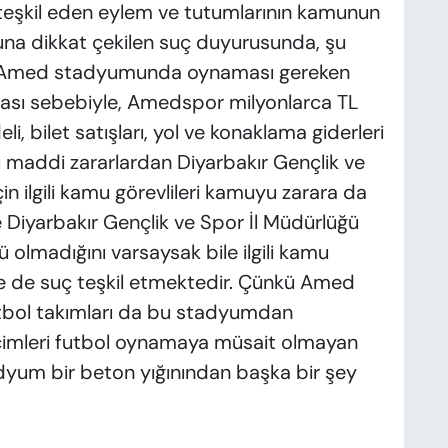
 teşkil eden eylem ve tutumlarının kamunun
na dikkat çekilen suç duyurusunda, şu
un Amed stadyumunda oynaması gereken
sı sebebiyle, Amedspor milyonlarca TL
i, bilet satışları, yol ve konaklama giderleri
 maddi zararlardan Diyarbakır Gençlik ve
n ilgili kamu görevlileri kamuyu zarara da
le Diyarbakır Gençlik ve Spor İl Müdürlüğü
 olmadığını varsaysak bile ilgili kamu
ine de suç teşkil etmektedir. Çünkü Amed
tbol takımları da bu stadyumdan
 çimleri futbol oynamaya müsait olmayan
dyum bir beton yığınından başka bir şey