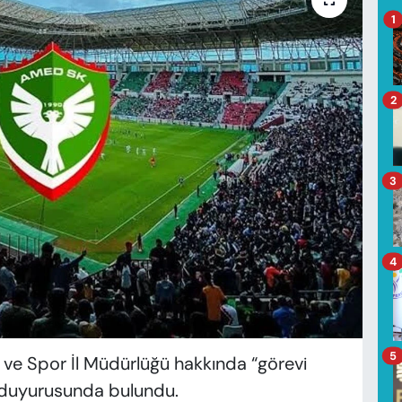
1
2
3
4
5
ve Spor İl Müdürlüğü hakkında “görevi
 duyurusunda bulundu.