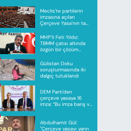
Meclis'te partilerin
imzasına açılan
Çerçeve Yasa'nın tam
metni yayımlandı
MHP’li Feti Yıldız:
TBMM çatısı altında
özgün bir çözüm
modeli oluşturuldu
Gülistan Doku
soruşturmasında iki
dalgıç tutuklandı
DEM Parti'den
çerçeve yasaya 16
imza: “Bu imza barış ve
ortak gelecek için”
Abdulhamit Gül:
"Çerçeve yasayı yarın