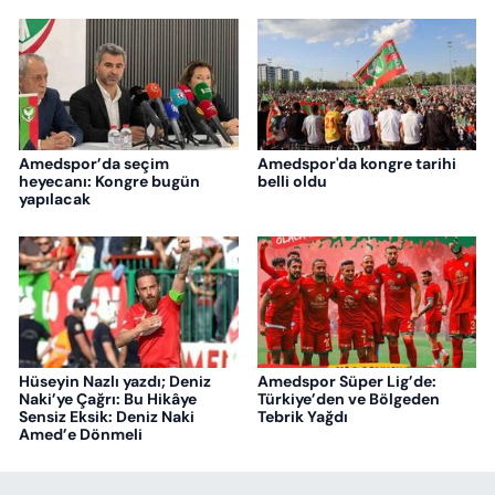
Amedspor’da seçim
Amedspor'da kongre tarihi
heyecanı: Kongre bugün
belli oldu
yapılacak
Hüseyin Nazlı yazdı; Deniz
Amedspor Süper Lig’de:
Naki’ye Çağrı: Bu Hikâye
Türkiye’den ve Bölgeden
Sensiz Eksik: Deniz Naki
Tebrik Yağdı
Amed’e Dönmeli