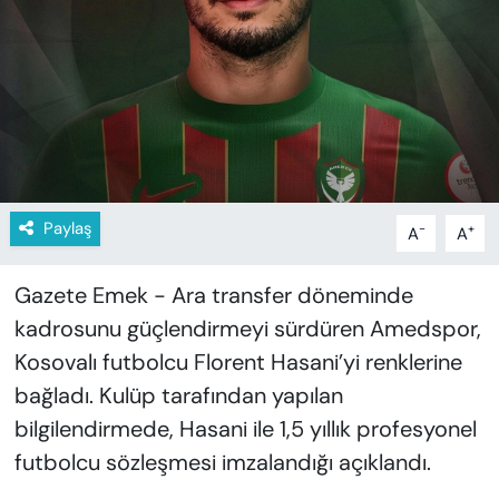
KADIN
SAĞLIK
SPOR
KÜLTÜR-SANAT
Paylaş
-
+
A
A
MAGAZİN
Gazete Emek - Ara transfer döneminde
ÖZEL HABER
kadrosunu güçlendirmeyi sürdüren Amedspor,
YAZAR KÖŞESİ
Kosovalı futbolcu Florent Hasani’yi renklerine
bağladı. Kulüp tarafından yapılan
SİYASET
bilgilendirmede, Hasani ile 1,5 yıllık profesyonel
futbolcu sözleşmesi imzalandığı açıklandı.
VAN VE DİYARBAKIR HABERLERİ