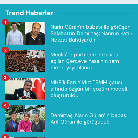
Trend Haberler
1
Narin Güran'ın babası ile görüşen
Selahattin Demirtaş: Narin'in katili
Nevzat Bahtiyar'dır
2
Meclis'te partilerin imzasına
açılan Çerçeve Yasa'nın tam
metni yayımlandı
3
MHP’li Feti Yıldız: TBMM çatısı
altında özgün bir çözüm modeli
oluşturuldu
4
Demirtaş, Narin Güran’ın babası
Arif Güran ile görüşecek
5