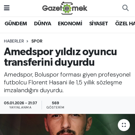
DÜNYA
Nöbetçi Eczaneler
GÜNDEM
DÜNYA
EKONOMİ
SİYASET
ÖZEL H
EKONOMİ
Hava Durumu
HABERLER
SPOR
Amedspor yıldız oyuncu
EMEK HABERLERİ
İstanbul Namaz Vakitleri
transferini duyurdu
YENİ MEDYADA EMEK
Trafik Durumu
Amedspor, Boluspor forması giyen profesyonel
GAZETECİLİĞİNİ GELİŞTİRMEK
futbolcu Florent Hasani ile 1,5 yıllık sözleşme
Süper Lig Puan Durumu ve Fikstür
imzalandığını duyurdu.
FAYDALI BİLGİLER
Tüm Manşetler
05.01.2026 - 21:37
569
GÜNDEM
YAYINLANMA
GÖSTERIM
Son Dakika Haberleri
EĞİTİM
Haber Arşivi