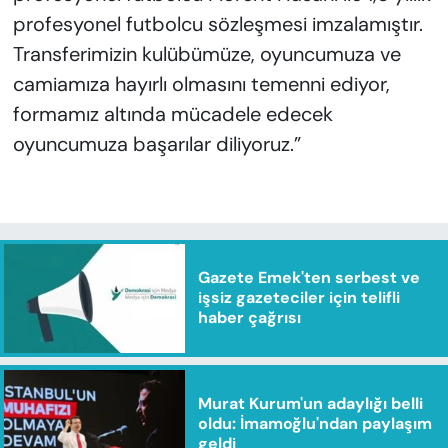
profesyonel futbolcu sözleşmesi imzalamıştır.
Transferimizin kulübümüze, oyuncumuza ve
camiamıza hayırlı olmasını temenni ediyor,
formamız altında mücadele edecek
oyuncumuza başarılar diliyoruz.”
Gazete Emek'ten serbest ve
işsiz gazeteciler için telifli
haber çağrısı
Murat Kurum'un adaylığı belli
oldu: İmamoğlu'ndan paylaşım
geldi