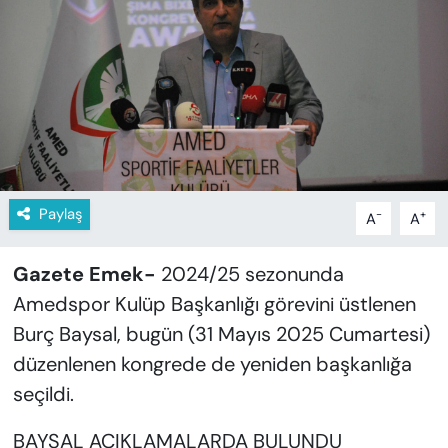
KADIN
SAĞLIK
SPOR
KÜLTÜR-SANAT
MAGAZİN
Paylaş
-
+
A
A
ÖZEL HABER
Gazete Emek-
2024/25 sezonunda
Amedspor Kulüp Başkanlığı görevini üstlenen
YAZAR KÖŞESİ
Burç Baysal, bugün (31 Mayıs 2025 Cumartesi)
düzenlenen kongrede de yeniden başkanlığa
SİYASET
seçildi.
VAN VE DİYARBAKIR HABERLERİ
BAYSAL AÇIKLAMALARDA BULUNDU