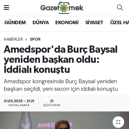
DÜNYA
Nöbetçi Eczaneler
GÜNDEM
DÜNYA
EKONOMİ
SİYASET
ÖZEL H
EKONOMİ
Hava Durumu
HABERLER
SPOR
Amedspor'da Burç Baysal
EMEK HABERLERİ
İstanbul Namaz Vakitleri
yeniden başkan oldu:
YENİ MEDYADA EMEK
Trafik Durumu
İddialı konuştu
GAZETECİLİĞİNİ GELİŞTİRMEK
Amedspor kongresinde Burç Baysal yeniden
Süper Lig Puan Durumu ve Fikstür
FAYDALI BİLGİLER
başkan seçildi, yeni sezon için iddialı konuştu
Tüm Manşetler
31.05.2025 - 21:21
21
GÜNDEM
YAYINLANMA
GÖSTERIM
Son Dakika Haberleri
EĞİTİM
Haber Arşivi