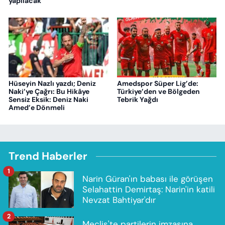
yapılacak
Hüseyin Nazlı yazdı; Deniz
Amedspor Süper Lig’de:
Naki’ye Çağrı: Bu Hikâye
Türkiye’den ve Bölgeden
Sensiz Eksik: Deniz Naki
Tebrik Yağdı
Amed’e Dönmeli
Trend Haberler
1
Narin Güran'ın babası ile görüşen
Selahattin Demirtaş: Narin'in katili
Nevzat Bahtiyar'dır
2
Meclis'te partilerin imzasına