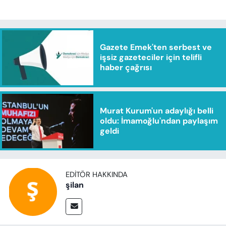
Gazete Emek'ten serbest ve
işsiz gazeteciler için telifli
haber çağrısı
Murat Kurum'un adaylığı belli
oldu: İmamoğlu'ndan paylaşım
geldi
EDITÖR HAKKINDA
şilan