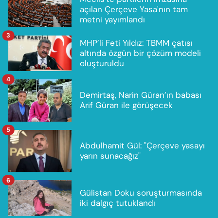
açılan Çerçeve Yasa'nın tam
metni yayımlandı
3
MHP’li Feti Yıldız: TBMM çatısı
altında özgün bir çözüm modeli
oluşturuldu
4
Demirtaş, Narin Güran’ın babası
Arif Güran ile görüşecek
5
Abdulhamit Gül: "Çerçeve yasayı
yarın sunacağız"
6
Gülistan Doku soruşturmasında
iki dalgıç tutuklandı