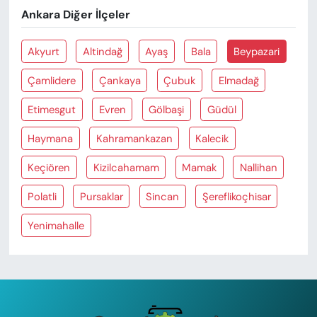
Ankara Diğer İlçeler
Akyurt
Altindağ
Ayaş
Bala
Beypazari
Çamlidere
Çankaya
Çubuk
Elmadağ
Etimesgut
Evren
Gölbaşi
Güdül
Haymana
Kahramankazan
Kalecik
Keçiören
Kizilcahamam
Mamak
Nallihan
Polatli
Pursaklar
Sincan
Şereflikoçhisar
Yenimahalle