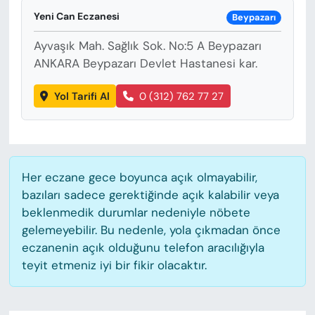
KADIN
Yeni Can Eczanesi
Beypazarı
SAĞLIK
Ayvaşık Mah. Sağlık Sok. No:5 A Beypazarı
ANKARA Beypazarı Devlet Hastanesi kar.
SPOR
Yol Tarifi Al
0 (312) 762 77 27
KÜLTÜR-SANAT
MAGAZİN
Her eczane gece boyunca açık olmayabilir,
ÖZEL HABER
bazıları sadece gerektiğinde açık kalabilir veya
beklenmedik durumlar nedeniyle nöbete
YAZAR KÖŞESİ
gelemeyebilir. Bu nedenle, yola çıkmadan önce
eczanenin açık olduğunu telefon aracılığıyla
SİYASET
teyit etmeniz iyi bir fikir olacaktır.
VAN VE DİYARBAKIR HABERLERİ