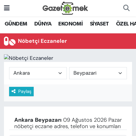
DÜNYA
Nöbetçi Eczaneler
GÜNDEM
DÜNYA
EKONOMİ
SİYASET
ÖZEL H
EKONOMİ
Hava Durumu
Nöbetçi Eczaneler
EMEK HABERLERİ
İstanbul Namaz Vakitleri
YENİ MEDYADA EMEK
Trafik Durumu
GAZETECİLİĞİNİ GELİŞTİRMEK
Süper Lig Puan Durumu ve Fikstür
Paylaş
FAYDALI BİLGİLER
Tüm Manşetler
GÜNDEM
Son Dakika Haberleri
Ankara
Beypazarı
09 Ağustos 2026 Pazar
EĞİTİM
nöbetçi eczane adres, telefon ve konumları
Haber Arşivi