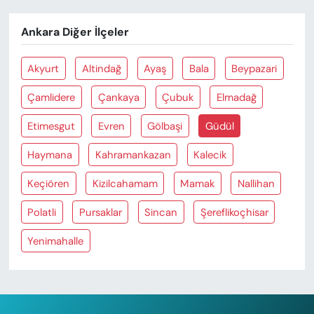
Ankara Diğer İlçeler
Akyurt
Altindağ
Ayaş
Bala
Beypazari
Çamlidere
Çankaya
Çubuk
Elmadağ
Etimesgut
Evren
Gölbaşi
Güdül
Haymana
Kahramankazan
Kalecik
Keçiören
Kizilcahamam
Mamak
Nallihan
Polatli
Pursaklar
Sincan
Şereflikoçhisar
Yenimahalle