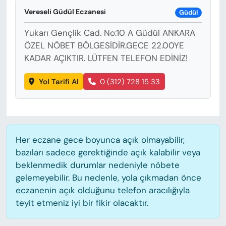
KADIN
Vereseli Güdül Eczanesi
Güdül
SAĞLIK
Yukarı Gençlik Cad. No:10 A Güdül ANKARA
ÖZEL NÖBET BÖLGESİDİR.GECE 22.00YE
SPOR
KADAR AÇIKTIR. LÜTFEN TELEFON EDİNİZ!
KÜLTÜR-SANAT
Yol Tarifi Al
0 (312) 728 15 33
MAGAZİN
ÖZEL HABER
Her eczane gece boyunca açık olmayabilir,
bazıları sadece gerektiğinde açık kalabilir veya
YAZAR KÖŞESİ
beklenmedik durumlar nedeniyle nöbete
gelemeyebilir. Bu nedenle, yola çıkmadan önce
SİYASET
eczanenin açık olduğunu telefon aracılığıyla
teyit etmeniz iyi bir fikir olacaktır.
VAN VE DİYARBAKIR HABERLERİ