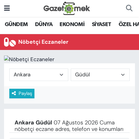
DÜNYA
Nöbetçi Eczaneler
GÜNDEM
DÜNYA
EKONOMİ
SİYASET
ÖZEL H
EKONOMİ
Hava Durumu
Nöbetçi Eczaneler
EMEK HABERLERİ
İstanbul Namaz Vakitleri
YENİ MEDYADA EMEK
Trafik Durumu
GAZETECİLİĞİNİ GELİŞTİRMEK
Süper Lig Puan Durumu ve Fikstür
Paylaş
FAYDALI BİLGİLER
Tüm Manşetler
GÜNDEM
Son Dakika Haberleri
Ankara
Güdül
07 Ağustos 2026 Cuma
EĞİTİM
nöbetçi eczane adres, telefon ve konumları
Haber Arşivi