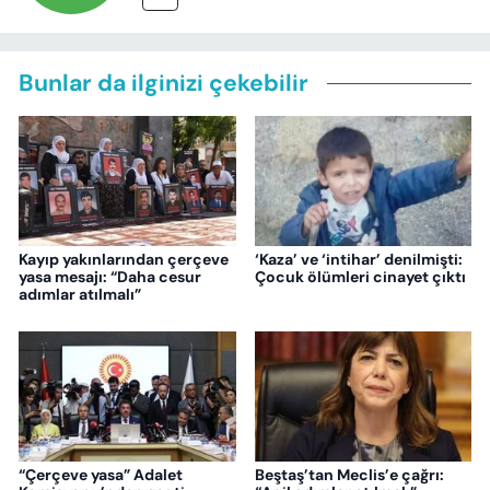
Bunlar da ilginizi çekebilir
Kayıp yakınlarından çerçeve
‘Kaza’ ve ‘intihar’ denilmişti:
yasa mesajı: “Daha cesur
Çocuk ölümleri cinayet çıktı
adımlar atılmalı”
“Çerçeve yasa” Adalet
Beştaş’tan Meclis’e çağrı: