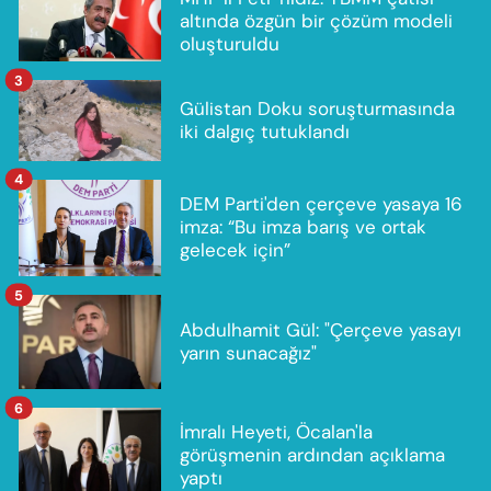
altında özgün bir çözüm modeli
oluşturuldu
3
Gülistan Doku soruşturmasında
iki dalgıç tutuklandı
4
DEM Parti'den çerçeve yasaya 16
imza: “Bu imza barış ve ortak
gelecek için”
5
Abdulhamit Gül: "Çerçeve yasayı
yarın sunacağız"
6
İmralı Heyeti, Öcalan'la
görüşmenin ardından açıklama
yaptı