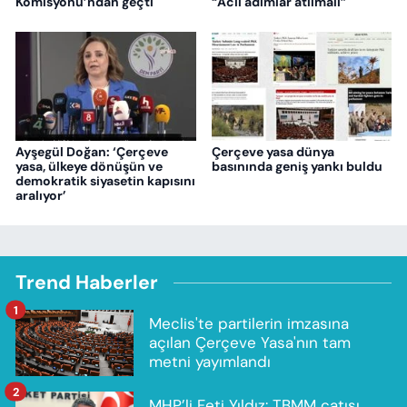
Komisyonu’ndan geçti
“Acil adımlar atılmalı”
Ayşegül Doğan: ‘Çerçeve
Çerçeve yasa dünya
yasa, ülkeye dönüşün ve
basınında geniş yankı buldu
demokratik siyasetin kapısını
aralıyor’
Trend Haberler
1
Meclis'te partilerin imzasına
açılan Çerçeve Yasa'nın tam
metni yayımlandı
2
MHP’li Feti Yıldız: TBMM çatısı