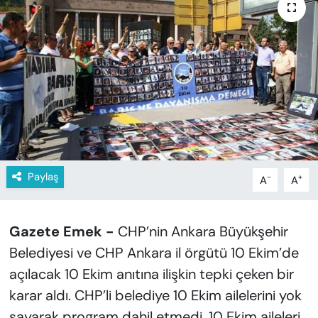
KADIN
SAĞLIK
SPOR
KÜLTÜR-SANAT
MAGAZİN
Paylaş
-
+
A
A
ÖZEL HABER
YAZAR KÖŞESİ
Gazete Emek -
CHP’nin Ankara Büyükşehir
Belediyesi ve CHP Ankara il örgütü 10 Ekim’de
SİYASET
açılacak 10 Ekim anıtına ilişkin tepki çeken bir
karar aldı. CHP’li belediye 10 Ekim ailelerini yok
VAN VE DİYARBAKIR HABERLERİ
sayarak program dahil etmedi. 10 Ekim aileleri