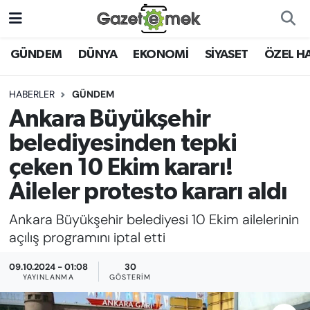
DÜNYA
Nöbetçi Eczaneler
GÜNDEM
DÜNYA
EKONOMİ
SİYASET
ÖZEL H
EKONOMİ
Hava Durumu
HABERLER
GÜNDEM
Ankara Büyükşehir
EMEK HABERLERİ
İstanbul Namaz Vakitleri
belediyesinden tepki
YENİ MEDYADA EMEK
Trafik Durumu
çeken 10 Ekim kararı!
GAZETECİLİĞİNİ GELİŞTİRMEK
Aileler protesto kararı aldı
Süper Lig Puan Durumu ve Fikstür
FAYDALI BİLGİLER
Ankara Büyükşehir belediyesi 10 Ekim ailelerinin
Tüm Manşetler
açılış programını iptal etti
GÜNDEM
Son Dakika Haberleri
09.10.2024 - 01:08
30
YAYINLANMA
GÖSTERIM
EĞİTİM
Haber Arşivi