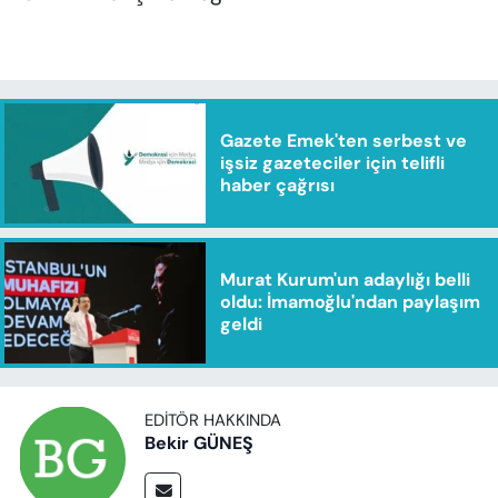
Gazete Emek'ten serbest ve
işsiz gazeteciler için telifli
haber çağrısı
Murat Kurum'un adaylığı belli
oldu: İmamoğlu'ndan paylaşım
geldi
EDITÖR HAKKINDA
Bekir GÜNEŞ