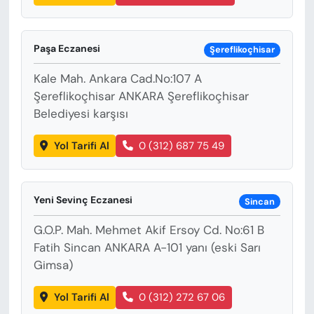
Paşa Eczanesi
Şereflikoçhisar
Kale Mah. Ankara Cad.No:107 A
Şereflikoçhisar ANKARA Şereflikoçhisar
Belediyesi karşısı
Yol Tarifi Al
0 (312) 687 75 49
Yeni Sevinç Eczanesi
Sincan
G.O.P. Mah. Mehmet Akif Ersoy Cd. No:61 B
Fatih Sincan ANKARA A-101 yanı (eski Sarı
Gimsa)
Yol Tarifi Al
0 (312) 272 67 06