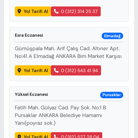
Yol Tarifi Al
0 (312) 314 25 37
Esra Eczanesi
Elmadağ
Gümüşpala Mah. Arif Çalış Cad. Altıner Apt.
No:41 A Elmadağ ANKARA Bim Market Karşısı
Yol Tarifi Al
0 (312) 543 41 94
Yüksel Eczanesi
Pursaklar
Fatih Mah. Gülyaz Cad. Pay Sok. No:1 B
Pursaklar ANKARA Belediye Hamamı
Yanı(poyraz sok.)
Yol Tarifi Al
0 (312) 527 28 04