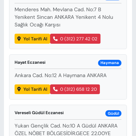
Menderes Mah. Mevlana Cad. No:7 B
Yenikent Sincan ANKARA Yenikent 4 Nolu
Sağlık Ocağı Karşısı
Yol Tarifi Al
0 (312) 277 42 02
Hayat Eczanesi
Haymana
Ankara Cad. No:12 A Haymana ANKARA
Yol Tarifi Al
0 (312) 658 12 20
Vereseli Güdül Eczanesi
Güdül
Yukarı Gençlik Cad. No:10 A Güdül ANKARA
ÖZEL NÖBET BÖLGESİDİR.GECE 22.00YE