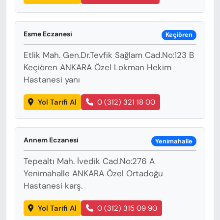
Esme Eczanesi
Keçiören
Etlik Mah. Gen.Dr.Tevfik Sağlam Cad.No:123 B
Keçiören ANKARA Özel Lokman Hekim
Hastanesi yanı
Yol Tarifi Al
0 (312) 321 18 00
Annem Eczanesi
Yenimahalle
Tepealtı Mah. İvedik Cad.No:276 A
Yenimahalle ANKARA Özel Ortadoğu
Hastanesi karş.
Yol Tarifi Al
0 (312) 315 09 90