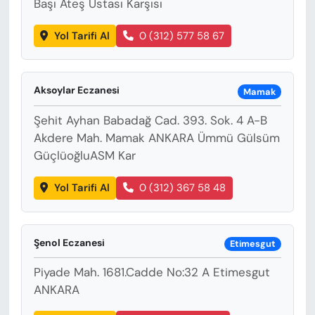
Başı Ateş Ustası Karşısı
Yol Tarifi Al
0 (312) 577 58 67
Aksoylar Eczanesi
Mamak
Şehit Ayhan Babadağ Cad. 393. Sok. 4 A-B
Akdere Mah. Mamak ANKARA Ümmü Gülsüm
GüçlüoğluASM Kar
Yol Tarifi Al
0 (312) 367 58 48
Şenol Eczanesi
Etimesgut
Piyade Mah. 1681.Cadde No:32 A Etimesgut
ANKARA