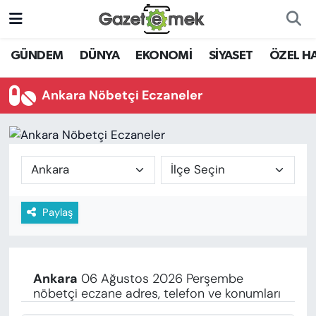
DÜNYA
Nöbetçi Eczaneler
GÜNDEM
DÜNYA
EKONOMİ
SİYASET
ÖZEL H
EKONOMİ
Hava Durumu
Ankara Nöbetçi Eczaneler
EMEK HABERLERİ
İstanbul Namaz Vakitleri
YENİ MEDYADA EMEK
Trafik Durumu
GAZETECİLİĞİNİ GELİŞTİRMEK
Süper Lig Puan Durumu ve Fikstür
Paylaş
FAYDALI BİLGİLER
Tüm Manşetler
GÜNDEM
Son Dakika Haberleri
Ankara
06 Ağustos 2026 Perşembe
EĞİTİM
nöbetçi eczane adres, telefon ve konumları
Haber Arşivi