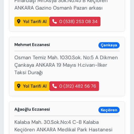
Pınarbaşı Mh.Asya Sok.No:45 B Keçiören
ANKARA Gazino Osmanlı Pazarı arkası
Yol Tarifi Al
0 (538) 253 08 34
Mehmet Eczanesi
Çankaya
Osman Temiz Mah. 1030.Sok. No:5 A Dikmen
Çankaya ANKARA 19 Mayıs H.civarı-İlker
Taksi Durağı
Yol Tarifi Al
0 (312) 482 56 76
Ağaoğlu Eczanesi
Keçiören
Kalaba Mah. 30.Sok.No:4 C-B Kalaba
Keçiören ANKARA Medikal Park Hastanesi