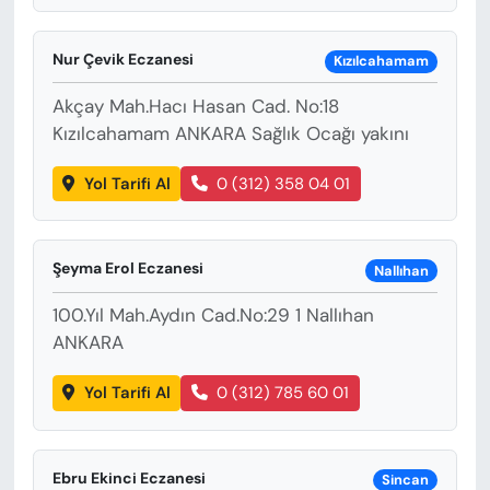
Nur Çevik Eczanesi
Kızılcahamam
Akçay Mah.Hacı Hasan Cad. No:18
Kızılcahamam ANKARA Sağlık Ocağı yakını
Yol Tarifi Al
0 (312) 358 04 01
Şeyma Erol Eczanesi
Nallıhan
100.Yıl Mah.Aydın Cad.No:29 1 Nallıhan
ANKARA
Yol Tarifi Al
0 (312) 785 60 01
Ebru Ekinci Eczanesi
Sincan