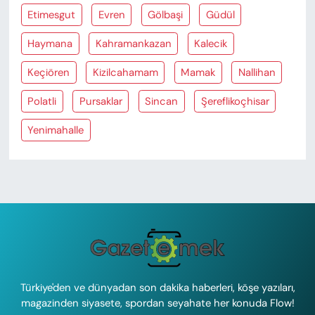
Etimesgut
Evren
Gölbaşi
Güdül
Haymana
Kahramankazan
Kalecik
Keçiören
Kizilcahamam
Mamak
Nallihan
Polatli
Pursaklar
Sincan
Şereflikoçhisar
Yenimahalle
Türkiye'den ve dünyadan son dakika haberleri, köşe yazıları,
magazinden siyasete, spordan seyahate her konuda Flow!