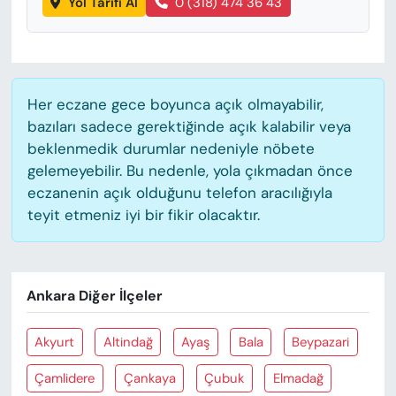
Yol Tarifi Al
0 (318) 474 36 43
Her eczane gece boyunca açık olmayabilir,
bazıları sadece gerektiğinde açık kalabilir veya
beklenmedik durumlar nedeniyle nöbete
gelemeyebilir. Bu nedenle, yola çıkmadan önce
eczanenin açık olduğunu telefon aracılığıyla
teyit etmeniz iyi bir fikir olacaktır.
Ankara Diğer İlçeler
Akyurt
Altindağ
Ayaş
Bala
Beypazari
Çamlidere
Çankaya
Çubuk
Elmadağ