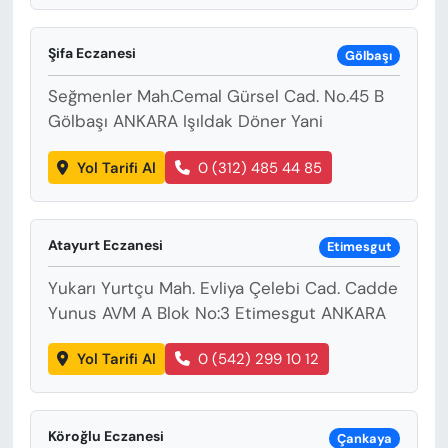
Şifa Eczanesi
Gölbaşı
Seğmenler Mah.Cemal Gürsel Cad. No.45 B
Gölbaşı ANKARA Işıldak Döner Yani
Yol Tarifi Al
0 (312) 485 44 85
Atayurt Eczanesi
Etimesgut
Yukarı Yurtçu Mah. Evliya Çelebi Cad. Cadde
Yunus AVM A Blok No:3 Etimesgut ANKARA
Yol Tarifi Al
0 (542) 299 10 12
Köroğlu Eczanesi
Çankaya