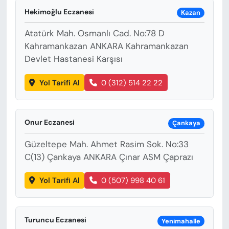
KADIN
Hekimoğlu Eczanesi
Kazan
SAĞLIK
Atatürk Mah. Osmanlı Cad. No:78 D
Kahramankazan ANKARA Kahramankazan
SPOR
Devlet Hastanesi Karşısı
KÜLTÜR-SANAT
Yol Tarifi Al
0 (312) 514 22 22
MAGAZİN
Onur Eczanesi
Çankaya
ÖZEL HABER
Güzeltepe Mah. Ahmet Rasim Sok. No:33
C(13) Çankaya ANKARA Çınar ASM Çaprazı
YAZAR KÖŞESİ
Yol Tarifi Al
0 (507) 998 40 61
SİYASET
VAN VE DİYARBAKIR HABERLERİ
Turuncu Eczanesi
Yenimahalle