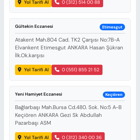
Yol Tarifi Al
0 (312) 514 00 88
Gültekin Eczanesi
Etimesgut
Atakent Mah.804 Cad. TK2 Çarşısı No:7B-A
Elvankent Etimesgut ANKARA Hasan Şükran
İlk.Ok.karşısı
Yol Tarifi Al
0 (551) 855 21 52
Yeni Hamiyet Eczanesi
Keçiören
Bağlarbaşı Mah.Bursa Cd.480. Sok. No:5 A-B
Keçiören ANKARA Gezi Sk Abdullah
Pazarbaşı ASM
Yol Tarifi Al
0 (312) 340 00 36