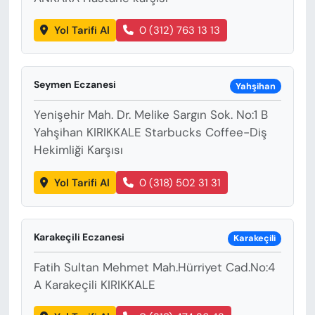
Yol Tarifi Al
0 (312) 763 13 13
Seymen Eczanesi
Yahşihan
Yenişehir Mah. Dr. Melike Sargın Sok. No:1 B
Yahşihan KIRIKKALE Starbucks Coffee-Diş
Hekimliği Karşısı
Yol Tarifi Al
0 (318) 502 31 31
Karakeçili Eczanesi
Karakeçili
Fatih Sultan Mehmet Mah.Hürriyet Cad.No:4
A Karakeçili KIRIKKALE