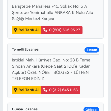
Barıştepe Mahallesi 745. Sokak No:15 A
Şentepe Yenimahalle ANKARA 6 Nolu Aile
Sağlığı Merkezi Karşısı
Yol Tarifi Al
0 (501) 605 95 27
Temelli Eczanesi
Sincan
İstiklal Mah. Hürriyet Cad. No: 28 B Temelli
Sincan Ankara (Gece Saat 21:00'e Kadar
Açıktır) ÖZEL NÖBET BÖLGESİ- LÜTFEN
TELEFON EDİNİZ
Yol Tarifi Al
0 (312) 645 11 63
Günya Eczanesi
Gölbaşı