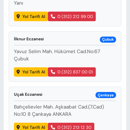
Yanı
Yol Tarifi Al
0 (312) 212 99 00
İlknur Eczanesi
Çubuk
Yavuz Selim Mah. Hükümet Cad.No:67
Çubuk
Yol Tarifi Al
0 (312) 837 00 01
Uçak Eczanesi
Çankaya
Bahçelievler Mah. Aşkaabat Cad.(7.Cad)
No:10 8 Çankaya ANKARA
Yol Tarifi Al
0 (312) 213 12 30