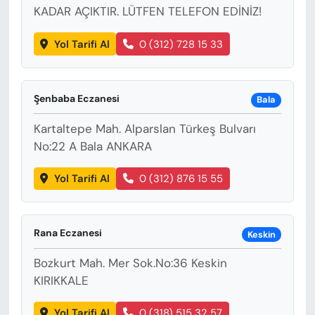
KADAR AÇIKTIR. LÜTFEN TELEFON EDİNİZ!
Yol Tarifi Al
0 (312) 728 15 33
Şenbaba Eczanesi
Bala
Kartaltepe Mah. Alparslan Türkeş Bulvarı
No:22 A Bala ANKARA
Yol Tarifi Al
0 (312) 876 15 55
Rana Eczanesi
Keskin
Bozkurt Mah. Mer Sok.No:36 Keskin
KIRIKKALE
Yol Tarifi Al
0 (318) 515 32 57