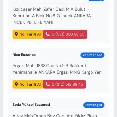
Kızılcaşar Mah. Zafer Cad. MİA Bulut
Konutları A Blok No:6 G İncek ANKARA
İNCEK PETLİFE YANI
Yol Tarifi Al
0 (551) 350 98 03
Nisa Eczanesi
Yenimahalle
Ergazi Mah. 1833.Cad.No:1-B Batıkent
Yenimahalle ANKARA Ergazi MNG Kargo Yanı
Yol Tarifi Al
0 (312) 512 89 45
Seda Yüksel Eczanesi
Etimesgut
Altay Mah.Orhan Bey Cad. Ata Yıldız Plaza