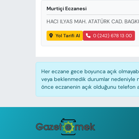
KADIN
Murtiçi Eczanesi
SAĞLIK
HACI ILYAS MAH. ATATÜRK CAD. BAGK
SPOR
Yol Tarifi Al
0 (242) 678 13 00
KÜLTÜR-SANAT
MAGAZİN
Her eczane gece boyunca açık olmayabilir
veya beklenmedik durumlar nedeniyle n
ÖZEL HABER
önce eczanenin açık olduğunu telefon aracı
YAZAR KÖŞESİ
SİYASET
VAN VE DİYARBAKIR HABERLERİ