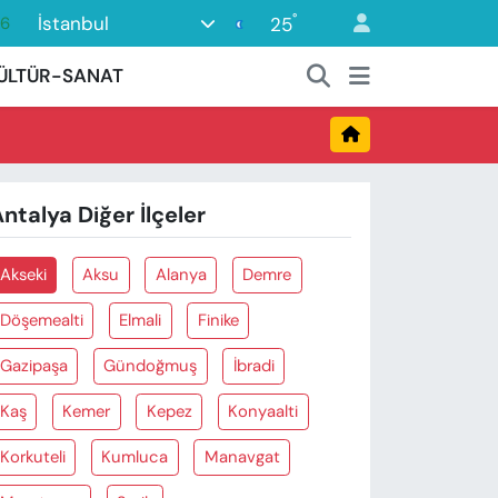
°
İstanbul
25
16
0
ÜLTÜR-SANAT
08
0
12
ntalya Diğer İlçeler
0
Akseki
Aksu
Alanya
Demre
Döşemealti
Elmali
Finike
Gazipaşa
Gündoğmuş
İbradi
Kaş
Kemer
Kepez
Konyaalti
Korkuteli
Kumluca
Manavgat