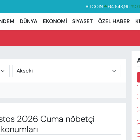
BITCOIN
64.643,95
%0.
DOLAR
47,6704
%
NDEM
DÜNYA
EKONOMİ
SİYASET
ÖZEL HABER
K
EURO
55,0406
%-0.
STERLİN
64,2143
%
GRAM ALTIN
6500.87
%0.
A
BİST100
13.799
%7
stos 2026 Cuma nöbetçi
 konumları