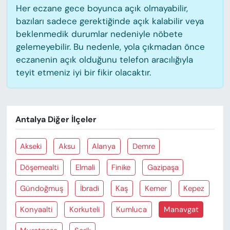
Her eczane gece boyunca açık olmayabilir,
bazıları sadece gerektiğinde açık kalabilir veya
beklenmedik durumlar nedeniyle nöbete
gelemeyebilir. Bu nedenle, yola çıkmadan önce
eczanenin açık olduğunu telefon aracılığıyla
teyit etmeniz iyi bir fikir olacaktır.
Antalya Diğer İlçeler
Akseki
Aksu
Alanya
Demre
Döşemealti
Elmali
Finike
Gazipaşa
Gündoğmuş
İbradi
Kaş
Kemer
Kepez
Konyaalti
Korkuteli
Kumluca
Manavgat