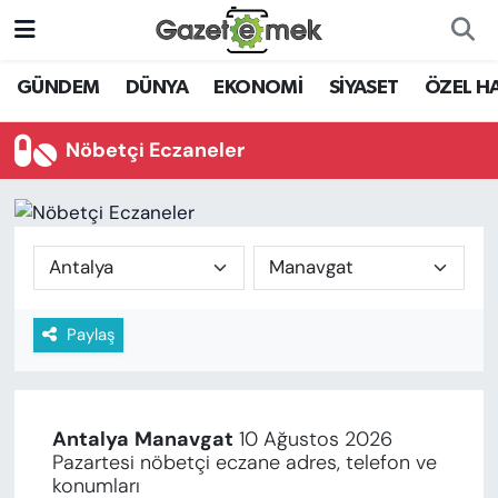
DÜNYA
Nöbetçi Eczaneler
GÜNDEM
DÜNYA
EKONOMİ
SİYASET
ÖZEL H
EKONOMİ
Hava Durumu
Nöbetçi Eczaneler
EMEK HABERLERİ
İstanbul Namaz Vakitleri
YENİ MEDYADA EMEK
Trafik Durumu
GAZETECİLİĞİNİ GELİŞTİRMEK
Süper Lig Puan Durumu ve Fikstür
Paylaş
FAYDALI BİLGİLER
Tüm Manşetler
GÜNDEM
Son Dakika Haberleri
Antalya
Manavgat
10 Ağustos 2026
EĞİTİM
Pazartesi nöbetçi eczane adres, telefon ve
Haber Arşivi
konumları