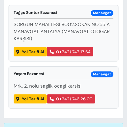
KADIN
Tuğçe Suntur Eczanesi
Manavgat
SAĞLIK
SORGUN MAHALLESİ 8002.SOKAK NO:55 A
SPOR
MANAVGAT ANTALYA (MANAVGAT OTOGAR
KARŞISI)
KÜLTÜR-SANAT
Yol Tarifi Al
0 (242) 742 17 64
MAGAZİN
Yaşam Eczanesi
ÖZEL HABER
Manavgat
Mrk. 2. nolu saglik ocagi karsisi
YAZAR KÖŞESİ
Yol Tarifi Al
0 (242) 746 26 00
SİYASET
VAN VE DİYARBAKIR HABERLERİ