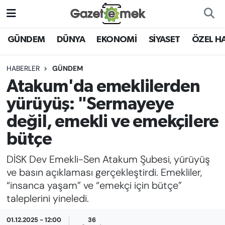
DÜNYA
Nöbetçi Eczaneler
GÜNDEM
DÜNYA
EKONOMİ
SİYASET
ÖZEL H
EKONOMİ
Hava Durumu
HABERLER
GÜNDEM
Atakum'da emeklilerden
EMEK HABERLERİ
İstanbul Namaz Vakitleri
yürüyüş: "Sermayeye
YENİ MEDYADA EMEK
Trafik Durumu
değil, emekli ve emekçilere
GAZETECİLİĞİNİ GELİŞTİRMEK
bütçe
Süper Lig Puan Durumu ve Fikstür
FAYDALI BİLGİLER
DİSK Dev Emekli-Sen Atakum Şubesi, yürüyüş
Tüm Manşetler
ve basın açıklaması gerçekleştirdi. Emekliler,
GÜNDEM
“insanca yaşam” ve “emekçi için bütçe”
Son Dakika Haberleri
taleplerini yineledi.
EĞİTİM
Haber Arşivi
01.12.2025 - 12:00
36