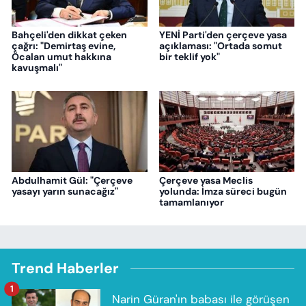
Bahçeli'den dikkat çeken
YENİ Parti'den çerçeve yasa
çağrı: "Demirtaş evine,
açıklaması: "Ortada somut
Öcalan umut hakkına
bir teklif yok"
kavuşmalı"
Abdulhamit Gül: "Çerçeve
Çerçeve yasa Meclis
yasayı yarın sunacağız"
yolunda: İmza süreci bugün
tamamlanıyor
Trend Haberler
1
Narin Güran'ın babası ile görüşen