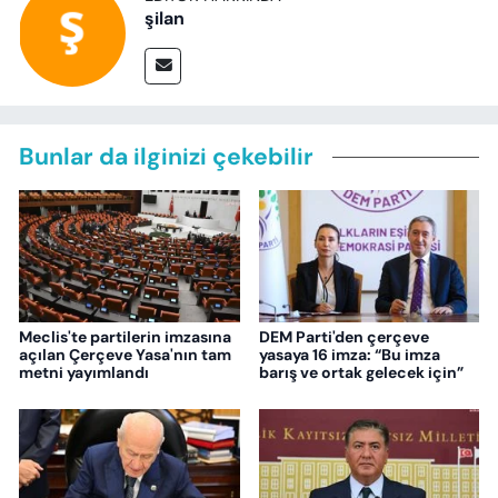
şilan
Bunlar da ilginizi çekebilir
Meclis'te partilerin imzasına
DEM Parti'den çerçeve
açılan Çerçeve Yasa'nın tam
yasaya 16 imza: “Bu imza
metni yayımlandı
barış ve ortak gelecek için”