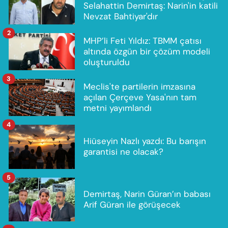
Selahattin Demirtaş: Narin'in katili
Nevzat Bahtiyar'dır
2
MHP’li Feti Yıldız: TBMM çatısı
altında özgün bir çözüm modeli
oluşturuldu
3
Meclis'te partilerin imzasına
açılan Çerçeve Yasa'nın tam
metni yayımlandı
4
Hiüseyin Nazlı yazdı: Bu barışın
garantisi ne olacak?
5
Demirtaş, Narin Güran’ın babası
Arif Güran ile görüşecek