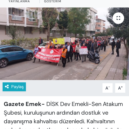
YAYINLANMA
GÖSTERIM
KADIN
SAĞLIK
SPOR
KÜLTÜR-SANAT
MAGAZİN
ÖZEL HABER
Paylaş
-
+
A
A
YAZAR KÖŞESİ
Gazete Emek-
DİSK Dev Emekli-Sen Atakum
SİYASET
Şubesi, kuruluşunun ardından dostluk ve
VAN VE DİYARBAKIR HABERLERİ
dayanışma kahvaltısı düzenledi. Kahvaltının