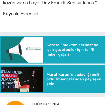
közün varsa haydi Dev Emekli-Sen saflarına.”
Kaynak: Evrensel
Gazete Emek'ten serbest ve
işsiz gazeteciler için telifli
haber çağrısı
Murat Kurum'un adaylığı belli
oldu: İmamoğlu'ndan paylaşım
geldi
EDITÖR HAKKINDA