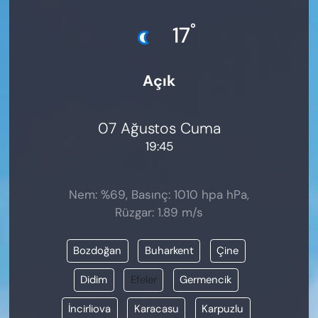
KADIN
°
17
SAĞLIK
Açık
SPOR
KÜLTÜR-SANAT
07 Ağustos Cuma
19:45
MAGAZİN
ÖZEL HABER
Nem: %69, Basınç: 1010 hpa hPa,
Rüzgar: 1.89 m/s
YAZAR KÖŞESİ
Bozdoğan
Buharkent
Çine
SİYASET
Didim
Efeler
Germencik
VAN VE DİYARBAKIR HABERLERİ
İncirliova
Karacasu
Karpuzlu