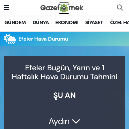
DÜNYA
Nöbetçi Eczaneler
GÜNDEM
DÜNYA
EKONOMİ
SİYASET
ÖZEL H
EKONOMİ
Hava Durumu
Efeler Hava Durumu
EMEK HABERLERİ
İstanbul Namaz Vakitleri
YENİ MEDYADA EMEK
Trafik Durumu
Efeler Bugün, Yarın ve 1
GAZETECİLİĞİNİ GELİŞTİRMEK
Haftalık Hava Durumu Tahmini
Süper Lig Puan Durumu ve Fikstür
FAYDALI BİLGİLER
ŞU AN
Tüm Manşetler
GÜNDEM
Son Dakika Haberleri
EĞİTİM
Aydın
Haber Arşivi