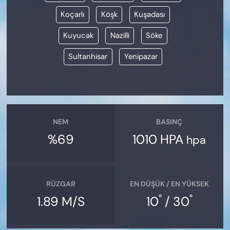
Koçarlı
Köşk
Kuşadası
Kuyucak
Nazilli
Söke
Sultanhisar
Yenipazar
NEM
BASINÇ
%69
1010 HPA
hpa
RÜZGAR
EN DÜŞÜK / EN YÜKSEK
°
°
1.89 M/S
10
/ 30