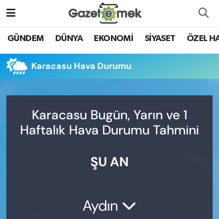
DÜNYA
Nöbetçi Eczaneler
GÜNDEM
DÜNYA
EKONOMİ
SİYASET
ÖZEL H
EKONOMİ
Hava Durumu
Karacasu Hava Durumu
EMEK HABERLERİ
İstanbul Namaz Vakitleri
YENİ MEDYADA EMEK
Trafik Durumu
Karacasu Bugün, Yarın ve 1
GAZETECİLİĞİNİ GELİŞTİRMEK
Haftalık Hava Durumu Tahmini
Süper Lig Puan Durumu ve Fikstür
FAYDALI BİLGİLER
ŞU AN
Tüm Manşetler
GÜNDEM
Son Dakika Haberleri
EĞİTİM
Aydın
Haber Arşivi