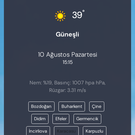
KADIN
°
39
SAĞLIK
Güneşli
SPOR
KÜLTÜR-SANAT
10 Ağustos Pazartesi
15:15
MAGAZİN
ÖZEL HABER
Nem: %19, Basınç: 1007 hpa hPa,
Rüzgar: 3.31 m/s
YAZAR KÖŞESİ
Bozdoğan
Buharkent
Çine
SİYASET
Didim
Efeler
Germencik
VAN VE DİYARBAKIR HABERLERİ
İncirliova
Karacasu
Karpuzlu