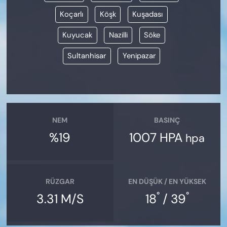
Koçarlı
Köşk
Kuşadası
Kuyucak
Nazilli
Söke
Sultanhisar
Yenipazar
NEM
BASINÇ
%19
1007 HPA
hpa
RÜZGAR
EN DÜŞÜK / EN YÜKSEK
°
°
3.31 M/S
18
/ 39