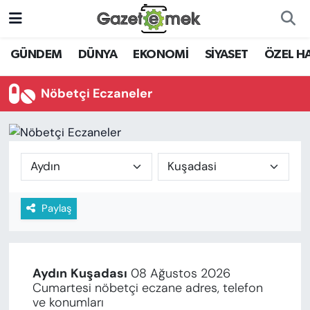
DÜNYA
Nöbetçi Eczaneler
GÜNDEM
DÜNYA
EKONOMİ
SİYASET
ÖZEL H
EKONOMİ
Hava Durumu
Nöbetçi Eczaneler
EMEK HABERLERİ
İstanbul Namaz Vakitleri
YENİ MEDYADA EMEK
Trafik Durumu
GAZETECİLİĞİNİ GELİŞTİRMEK
Süper Lig Puan Durumu ve Fikstür
Paylaş
FAYDALI BİLGİLER
Tüm Manşetler
GÜNDEM
Son Dakika Haberleri
Aydın
Kuşadası
08 Ağustos 2026
EĞİTİM
Cumartesi nöbetçi eczane adres, telefon
Haber Arşivi
ve konumları