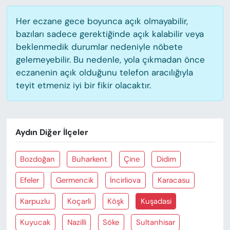
Her eczane gece boyunca açık olmayabilir,
bazıları sadece gerektiğinde açık kalabilir veya
beklenmedik durumlar nedeniyle nöbete
gelemeyebilir. Bu nedenle, yola çıkmadan önce
eczanenin açık olduğunu telefon aracılığıyla
teyit etmeniz iyi bir fikir olacaktır.
Aydın Diğer İlçeler
Bozdoğan
Buharkent
Çine
Didim
Efeler
Germencik
İncirliova
Karacasu
Karpuzlu
Koçarli
Köşk
Kuşadasi
Kuyucak
Nazilli
Söke
Sultanhisar