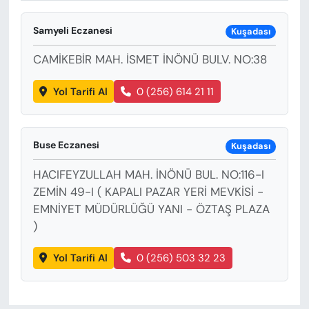
KADIN
Samyeli Eczanesi
Kuşadası
SAĞLIK
CAMİKEBİR MAH. İSMET İNÖNÜ BULV. NO:38
SPOR
Yol Tarifi Al
0 (256) 614 21 11
KÜLTÜR-SANAT
Buse Eczanesi
MAGAZİN
Kuşadası
HACIFEYZULLAH MAH. İNÖNÜ BUL. NO:116-I
ÖZEL HABER
ZEMİN 49-I ( KAPALI PAZAR YERİ MEVKİSİ -
EMNİYET MÜDÜRLÜĞÜ YANI - ÖZTAŞ PLAZA
YAZAR KÖŞESİ
)
SİYASET
Yol Tarifi Al
0 (256) 503 32 23
VAN VE DİYARBAKIR HABERLERİ