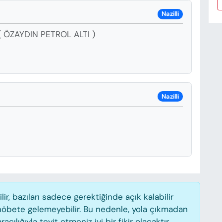
Nazilli
( ÖZAYDIN PETROL ALTI )
Nazilli
, bazıları sadece gerektiğinde açık kalabilir
öbete gelemeyebilir. Bu nedenle, yola çıkmadan
lığıyla teyit etmeniz iyi bir fikir olacaktır.