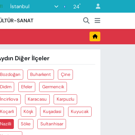
°
İstanbul
24
11
18
ÜLTÜR-SANAT
32
38
03
ydın Diğer İlçeler
14
Bozdoğan
Buharkent
Çine
Didim
Efeler
Germencik
İncirliova
Karacasu
Karpuzlu
Koçarli
Köşk
Kuşadasi
Kuyucak
Nazilli
Söke
Sultanhisar