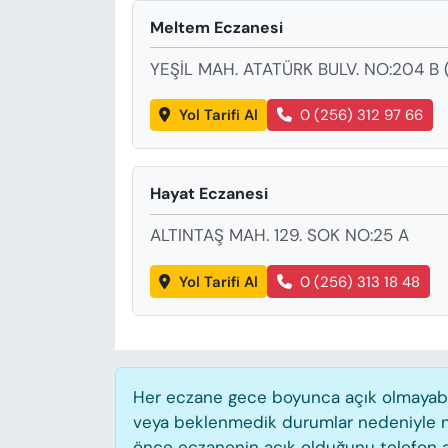
KADIN
Meltem Eczanesi
SAĞLIK
YEŞİL MAH. ATATÜRK BULV. NO:204 B 
SPOR
Yol Tarifi Al
0 (256) 312 97 66
KÜLTÜR-SANAT
Hayat Eczanesi
MAGAZİN
ALTINTAŞ MAH. 129. SOK NO:25 A
ÖZEL HABER
Yol Tarifi Al
0 (256) 313 18 48
YAZAR KÖŞESİ
SİYASET
Her eczane gece boyunca açık olmayabilir
VAN VE DİYARBAKIR HABERLERİ
veya beklenmedik durumlar nedeniyle n
önce eczanenin açık olduğunu telefon aracı