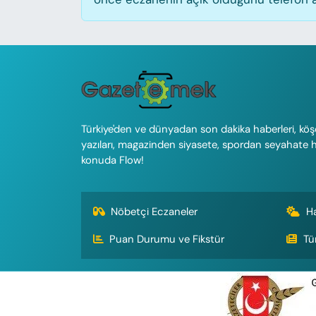
Türkiye'den ve dünyadan son dakika haberleri, köş
yazıları, magazinden siyasete, spordan seyahate 
konuda Flow!
Nöbetçi Eczaneler
H
Puan Durumu ve Fikstür
Tü