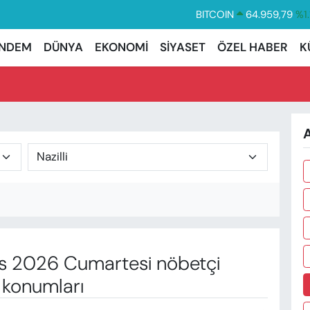
BITCOIN
64.959,79
%1.
DOLAR
47,7436
%0.
NDEM
DÜNYA
EKONOMİ
SİYASET
ÖZEL HABER
K
EURO
55,2510
%0.
STERLİN
64,4811
%0.
GRAM ALTIN
6660.55
%0.
A
BİST100
13.779
%-
 2026 Cumartesi nöbetçi
 konumları