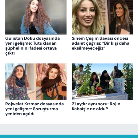
Gülistan Doku dosyasında
Sinem Çeşim davası öncesi
yeni gelişme: Tutuklanan
adalet çağrısı: “Bir kişi daha
şüphelinin ifadesi ortaya
eksilmeyeceğiz”
çıktı
Rojwelat Kızmaz dosyasında
21 aydır aynı soru: Rojin
yeni gelişme: Soruşturma
Kabaiş’e ne oldu?
yeniden açıldı