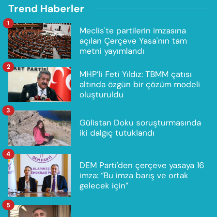
Trend Haberler
1
Meclis'te partilerin imzasına
açılan Çerçeve Yasa'nın tam
metni yayımlandı
2
MHP’li Feti Yıldız: TBMM çatısı
altında özgün bir çözüm modeli
oluşturuldu
3
Gülistan Doku soruşturmasında
iki dalgıç tutuklandı
4
DEM Parti'den çerçeve yasaya 16
imza: “Bu imza barış ve ortak
gelecek için”
5