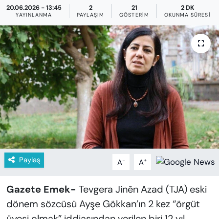
KADIN
20.06.2026 - 13:45
2
21
2 DK
YAYINLANMA
PAYLAŞIM
GÖSTERIM
OKUNMA SÜRESI
SAĞLIK
SPOR
KÜLTÜR-SANAT
MAGAZİN
ÖZEL HABER
YAZAR KÖŞESİ
Paylaş
-
+
A
A
SİYASET
Gazete Emek-
Tevgera Jinên Azad (TJA) eski
dönem sözcüsü Ayşe Gökkan’ın 2 kez “örgüt
VAN VE DİYARBAKIR HABERLERİ
üyesi olmak” iddiasından verilen biri 12 yıl,