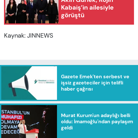
Kabaiş’in ailesiyle
görüştü
Kaynak: JINNEWS
Gazete Emek'ten serbest ve
işsiz gazeteciler için telifli
haber çağrısı
Murat Kurum'un adaylığı belli
oldu: İmamoğlu'ndan paylaşım
geldi