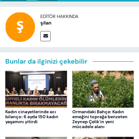
EDITÖR HAKKINDA
şilan
Bunlar da ilginizi çekebilir
Kadın cinayetlerinde acı
Ormandaki Bahçe: Kadın
bilanço: 6 ayda 150 kadın
emeğini toprağa benzeten
yaşamını yitirdi
Zeynep Çelik'in yeni
mücadele alanı