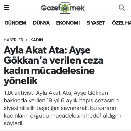
DÜNYA
Nöbetçi Eczaneler
GÜNDEM
DÜNYA
EKONOMİ
SİYASET
ÖZEL H
EKONOMİ
Hava Durumu
HABERLER
KADIN
Ayla Akat Ata: Ayşe
EMEK HABERLERİ
İstanbul Namaz Vakitleri
Gökkan'a verilen ceza
YENİ MEDYADA EMEK
Trafik Durumu
kadın mücadelesine
GAZETECİLİĞİNİ GELİŞTİRMEK
yönelik
Süper Lig Puan Durumu ve Fikstür
FAYDALI BİLGİLER
TJA aktivisti Ayla Akat Ata, Ayşe Gökkan
Tüm Manşetler
hakkında verilen 19 yıl 6 aylık hapis cezasının
GÜNDEM
siyasi nitelik taşıdığını savunarak, bu kararın
Son Dakika Haberleri
kadınların örgütlü mücadelesini hedef aldığını
EĞİTİM
söyledi.
Haber Arşivi