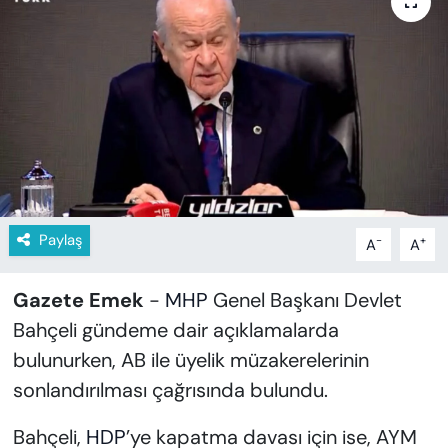
KADIN
SAĞLIK
SPOR
KÜLTÜR-SANAT
MAGAZİN
Paylaş
-
+
A
A
ÖZEL HABER
Gazete Emek
-
MHP
Genel Başkanı Devlet
YAZAR KÖŞESİ
Bahçeli gündeme dair açıklamalarda
bulunurken, AB ile üyelik müzakerelerinin
SİYASET
sonlandırılması çağrısında bulundu.
VAN VE DİYARBAKIR HABERLERİ
Bahçeli,
HDP
’ye kapatma davası için ise, AYM