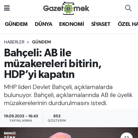
DÜNYA
Nöbetçi Eczaneler
GÜNDEM
DÜNYA
EKONOMİ
SİYASET
ÖZEL H
EKONOMİ
Hava Durumu
HABERLER
GÜNDEM
Bahçeli: AB ile
EMEK HABERLERİ
İstanbul Namaz Vakitleri
müzakereleri bitirin,
YENİ MEDYADA EMEK
Trafik Durumu
HDP’yi kapatın
GAZETECİLİĞİNİ GELİŞTİRMEK
MHP lideri Devlet Bahçeli, açıklamalarda
Süper Lig Puan Durumu ve Fikstür
FAYDALI BİLGİLER
bulunuyor. Bahçeli, açıklamalarında AB ile üyelik
Tüm Manşetler
müzakerelerinin durdurulmasını istedi.
GÜNDEM
19.09.2023 - 16:43
853
Son Dakika Haberleri
YAYINLANMA
GÖSTERIM
EĞİTİM
Haber Arşivi