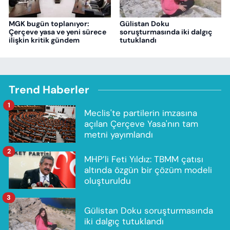
MGK bugün toplanıyor:
Gülistan Doku
Çerçeve yasa ve yeni sürece
soruşturmasında iki dalgıç
ilişkin kritik gündem
tutuklandı
Trend Haberler
1
Meclis'te partilerin imzasına
açılan Çerçeve Yasa'nın tam
metni yayımlandı
2
MHP’li Feti Yıldız: TBMM çatısı
altında özgün bir çözüm modeli
oluşturuldu
3
Gülistan Doku soruşturmasında
iki dalgıç tutuklandı