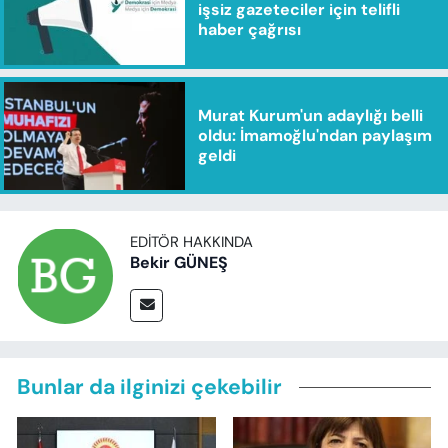
işsiz gazeteciler için telifli
haber çağrısı
Murat Kurum'un adaylığı belli
oldu: İmamoğlu'ndan paylaşım
geldi
EDITÖR HAKKINDA
Bekir GÜNEŞ
Bunlar da ilginizi çekebilir