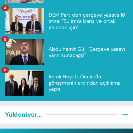
4
DEM Parti'den çerçeve yasaya 16
imza: “Bu imza barış ve ortak
gelecek için”
5
Abdulhamit Gül: "Çerçeve yasayı
yarın sunacağız"
6
İmralı Heyeti, Öcalan'la
görüşmenin ardından açıklama
yaptı
Yükleniyor...