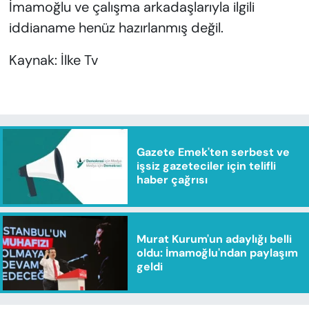
İmamoğlu ve çalışma arkadaşlarıyla ilgili
iddianame henüz hazırlanmış değil.
Kaynak: İlke Tv
Gazete Emek'ten serbest ve
işsiz gazeteciler için telifli
haber çağrısı
Murat Kurum'un adaylığı belli
oldu: İmamoğlu'ndan paylaşım
geldi