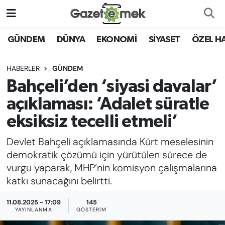
DÜNYA
Nöbetçi Eczaneler
GÜNDEM
DÜNYA
EKONOMİ
SİYASET
ÖZEL H
EKONOMİ
Hava Durumu
HABERLER
GÜNDEM
Bahçeli’den ‘siyasi davalar’
EMEK HABERLERİ
İstanbul Namaz Vakitleri
açıklaması: ‘Adalet süratle
YENİ MEDYADA EMEK
Trafik Durumu
eksiksiz tecelli etmeli’
GAZETECİLİĞİNİ GELİŞTİRMEK
Devlet Bahçeli açıklamasında Kürt meselesinin
Süper Lig Puan Durumu ve Fikstür
FAYDALI BİLGİLER
demokratik çözümü için yürütülen sürece de
Tüm Manşetler
vurgu yaparak, MHP’nin komisyon çalışmalarına
GÜNDEM
katkı sunacağını belirtti.
Son Dakika Haberleri
11.08.2025 - 17:09
145
EĞİTİM
YAYINLANMA
GÖSTERIM
Haber Arşivi