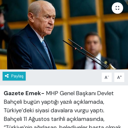
KADIN
SAĞLIK
SPOR
KÜLTÜR-SANAT
MAGAZİN
ÖZEL HABER
Paylaş
-
+
A
A
YAZAR KÖŞESİ
Gazete Emek-
MHP Genel Başkanı Devlet
Bahçeli bugün yaptığı yazılı açıklamada,
SİYASET
Türkiye’deki siyasi davalara vurgu yaptı.
Bahçeli 11 Ağustos tarihli açıklamasında,
VAN VE DİYARBAKIR HABERLERİ
“Türkiye’nin ağırlaşan, belediyeler başta olmak