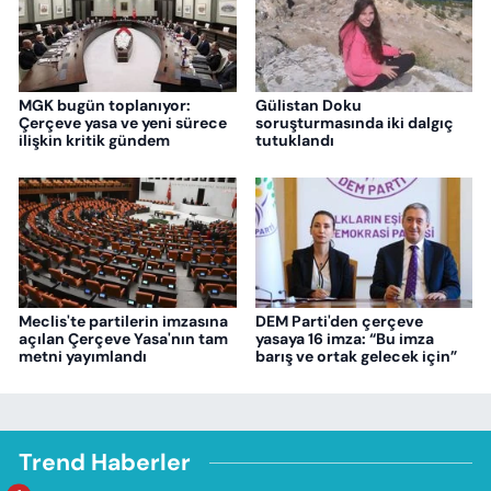
MGK bugün toplanıyor:
Gülistan Doku
Çerçeve yasa ve yeni sürece
soruşturmasında iki dalgıç
ilişkin kritik gündem
tutuklandı
Meclis'te partilerin imzasına
DEM Parti'den çerçeve
açılan Çerçeve Yasa'nın tam
yasaya 16 imza: “Bu imza
metni yayımlandı
barış ve ortak gelecek için”
Trend Haberler