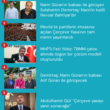
1
Narin Güran'ın babası ile görüşen
Selahattin Demirtaş: Narin'in katili
Nevzat Bahtiyar'dır
2
Meclis'te partilerin imzasına
açılan Çerçeve Yasa'nın tam
metni yayımlandı
3
MHP’li Feti Yıldız: TBMM çatısı
altında özgün bir çözüm modeli
oluşturuldu
4
Demirtaş, Narin Güran’ın babası
Arif Güran ile görüşecek
5
Abdulhamit Gül: "Çerçeve yasayı
yarın sunacağız"