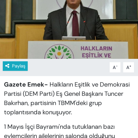
KADIN
SAĞLIK
SPOR
KÜLTÜR-SANAT
MAGAZİN
Paylaş
-
+
A
A
ÖZEL HABER
Gazete Emek-
Halkların Eşitlik ve Demokrasi
Partisi (DEM Parti) Eş Genel Başkanı Tuncer
YAZAR KÖŞESİ
Bakırhan, partisinin TBMM'deki grup
toplantısında konuşuyor.
SİYASET
1 Mayıs İşçi Bayramı'nda tutuklanan bazı
VAN VE DİYARBAKIR HABERLERİ
eylemcilerin ailelerinin salonda olduğunu