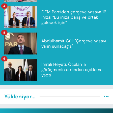
4
DEM Parti'den çerçeve yasaya 16
imza: “Bu imza barış ve ortak
gelecek için”
5
Abdulhamit Gül: "Çerçeve yasayı
yarın sunacağız"
6
İmralı Heyeti, Öcalan'la
görüşmenin ardından açıklama
yaptı
Yükleniyor...