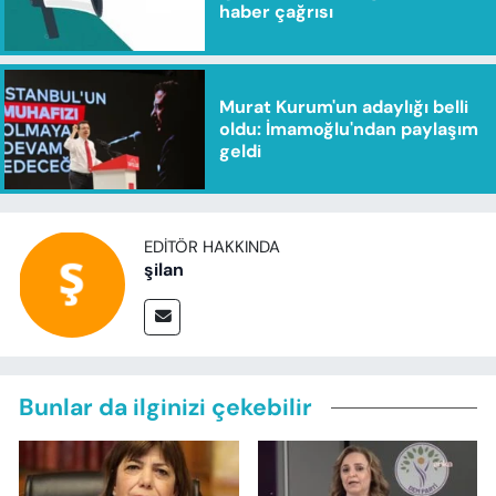
haber çağrısı
Murat Kurum'un adaylığı belli
oldu: İmamoğlu'ndan paylaşım
geldi
EDITÖR HAKKINDA
şilan
Bunlar da ilginizi çekebilir