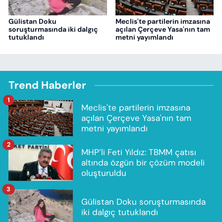
Gülistan Doku
Meclis'te partilerin imzasına
soruşturmasında iki dalgıç
açılan Çerçeve Yasa'nın tam
tutuklandı
metni yayımlandı
Trend Haberler
1
Meclis'te partilerin imzasına
açılan Çerçeve Yasa'nın tam
metni yayımlandı
2
MHP’li Feti Yıldız: TBMM çatısı
altında özgün bir çözüm modeli
oluşturuldu
3
Gülistan Doku soruşturmasında
iki dalgıç tutuklandı