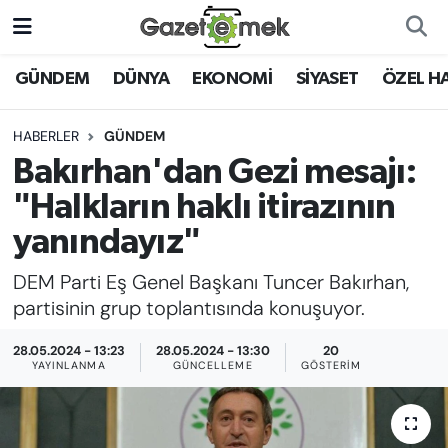
DÜNYA
Nöbetçi Eczaneler
GÜNDEM
DÜNYA
EKONOMİ
SİYASET
ÖZEL H
EKONOMİ
Hava Durumu
HABERLER
GÜNDEM
Bakırhan'dan Gezi mesajı:
EMEK HABERLERİ
İstanbul Namaz Vakitleri
"Halkların haklı itirazının
YENİ MEDYADA EMEK
Trafik Durumu
yanındayız"
GAZETECİLİĞİNİ GELİŞTİRMEK
DEM Parti Eş Genel Başkanı Tuncer Bakırhan,
Süper Lig Puan Durumu ve Fikstür
FAYDALI BİLGİLER
partisinin grup toplantısında konuşuyor.
Tüm Manşetler
28.05.2024 - 13:23
28.05.2024 - 13:30
20
GÜNDEM
YAYINLANMA
GÜNCELLEME
GÖSTERIM
Son Dakika Haberleri
EĞİTİM
Haber Arşivi