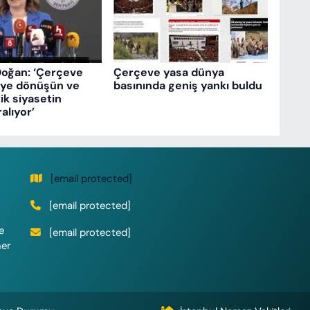
Doğan: ‘Çerçeve
Çerçeve yasa dünya
eye dönüşün ve
basınında geniş yankı buldu
k siyasetin
ralıyor’
[email protected]
[email protected]
e
[email protected]
her