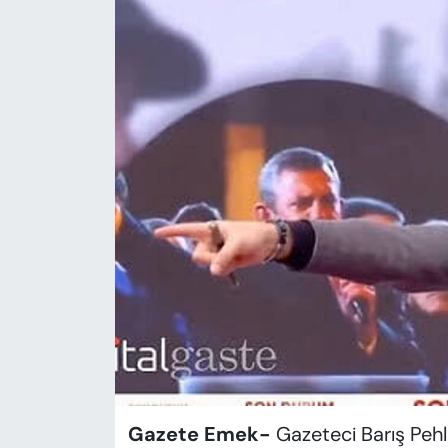
KADIN
SAĞLIK
SPOR
KÜLTÜR-SANAT
MAGAZİN
ÖZEL HABER
YAZAR KÖŞESİ
SİYASET
VAN VE DİYARBAKIR HABERLERİ
Gazete Emek-
Gazeteci Barış Pehl