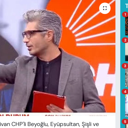
1
2
3
4
5
ivan CHP'li Beyoğlu, Eyüpsultan, Şişli ve