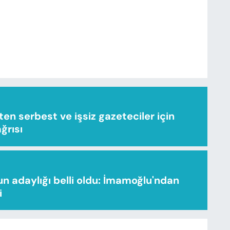
n serbest ve işsiz gazeteciler için
ağrısı
n adaylığı belli oldu: İmamoğlu'ndan
i