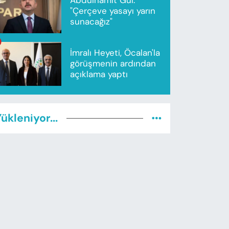
"Çerçeve yasayı yarın
sunacağız"
İmralı Heyeti, Öcalan'la
görüşmenin ardından
açıklama yaptı
ükleniyor...