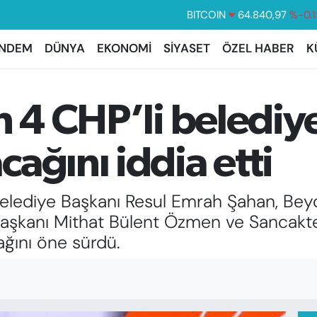
BITCOIN
64.840,97
%-0.1
DOLAR
47,7436
%0.1
NDEM
DÜNYA
EKONOMİ
SİYASET
ÖZEL HABER
K
EURO
55,2510
%0.3
STERLİN
64,4811
%0.3
n 4 CHP’li beledi
GRAM ALTIN
6660.55
%
BİST100
13.779
%-1
ağını iddia etti
i Belediye Başkanı Resul Emrah Şahan, Bey
aşkanı Mithat Bülent Özmen ve Sancakte
ağını öne sürdü.