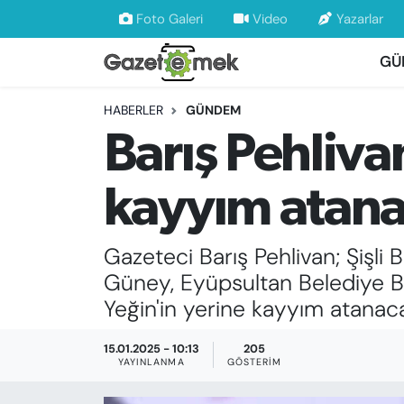
Foto Galeri
Video
Yazarlar
GÜ
DÜNYA
Nöbetçi Eczaneler
HABERLER
GÜNDEM
EKONOMİ
Hava Durumu
Barış Pehliva
EMEK HABERLERİ
İstanbul Namaz Vakitleri
kayyım atanac
YENİ MEDYADA EMEK GAZETECİLİĞİNİ
Trafik Durumu
GELİŞTİRMEK
Gazeteci Barış Pehlivan; Şişl
Süper Lig Puan Durumu ve Fikstür
FAYDALI BİLGİLER
Güney, Eyüpsultan Belediye B
Tüm Manşetler
Yeğin'in yerine kayyım atanac
GÜNDEM
Son Dakika Haberleri
15.01.2025 - 10:13
205
YAYINLANMA
GÖSTERIM
EĞİTİM
Haber Arşivi