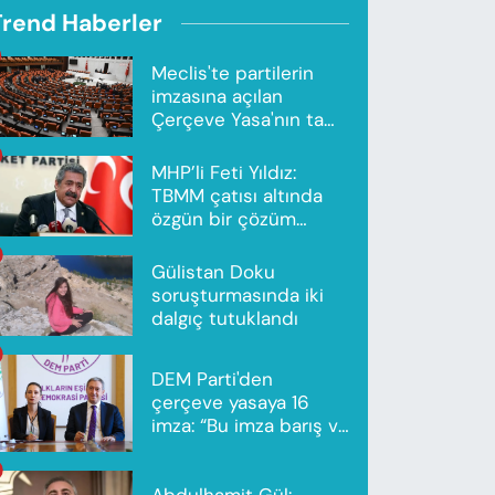
Trend Haberler
Meclis'te partilerin
imzasına açılan
Çerçeve Yasa'nın tam
metni yayımlandı
MHP’li Feti Yıldız:
TBMM çatısı altında
özgün bir çözüm
modeli oluşturuldu
Gülistan Doku
soruşturmasında iki
dalgıç tutuklandı
DEM Parti'den
çerçeve yasaya 16
imza: “Bu imza barış ve
ortak gelecek için”
Abdulhamit Gül: