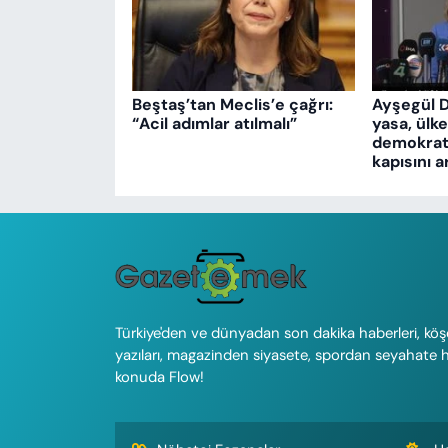
Beştaş’tan Meclis’e çağrı:
Ayşegül 
“Acil adımlar atılmalı”
yasa, ülk
demokrati
kapısını a
Türkiye'den ve dünyadan son dakika haberleri, köş
yazıları, magazinden siyasete, spordan seyahate 
konuda Flow!