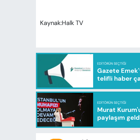
Kaynak:Halk TV
EDITÖRÜN SEÇTIĞI
Gazete Emek'te
telifli haber ç
EDITÖRÜN SEÇTIĞI
Murat Kurum'u
paylaşım geld