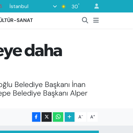
5
°
İstanbul
30
8
ÜLTÜR-SANAT
2
8
yeye daha
0
4
oğlu Belediye Başkanı İnan
pe Belediye Başkanı Alper
-
+
A
A