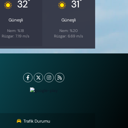
°
°
32
31
Güneşli
Güneşli
Nem: %18
Nem: %20
Rüzgar: 7.19 m/s
Rüzgar: 6.69 m/s
Trafik Durumu