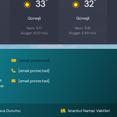
°
°
33
32
Güneşli
Güneşli
Nem: %17
Nem: %16
Rüzgar: 6.50 m/s
Rüzgar: 5.89 m/s
[email protected]
[email protected]
e
[email protected]
her
ava Durumu
İstanbul Namaz Vakitleri