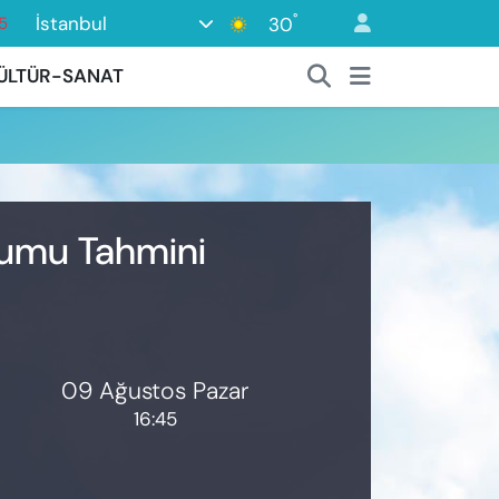
°
İstanbul
30
5
8
ÜLTÜR-SANAT
2
8
0
4
rumu Tahmini
09 Ağustos Pazar
16:45