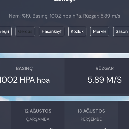
Nem: %19, Basınç: 1002 hpa hPa, Rüzgar: 5.89 m/s
Beşiri
Gercüş
Hasankeyf
Kozluk
Merkez
Sason
BASINÇ
RÜZGAR
1002 HPA
5.89 M/S
hpa
12 AĞUSTOS
13 AĞUSTOS
ÇARŞAMBA
PERŞEMBE