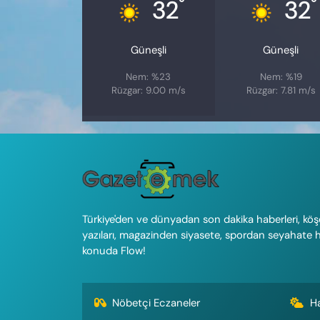
°
°
32
32
Güneşli
Güneşli
Nem: %23
Nem: %19
Rüzgar: 9.00 m/s
Rüzgar: 7.81 m/s
Türkiye'den ve dünyadan son dakika haberleri, köş
yazıları, magazinden siyasete, spordan seyahate 
konuda Flow!
Nöbetçi Eczaneler
H