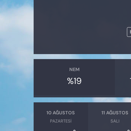
KADIN
SAĞLIK
SPOR
KÜLTÜR-SANAT
MAGAZİN
NEM
ÖZEL HABER
%19
YAZAR KÖŞESİ
SİYASET
10 AĞUSTOS
11 AĞUSTOS
PAZARTESI
SALI
VAN VE DİYARBAKIR HABERLERİ