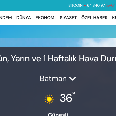
BITCOIN
64.840,97
%-0.1
DOLAR
47,7436
%0.1
NDEM
DÜNYA
EKONOMİ
SİYASET
ÖZEL HABER
K
EURO
55,2510
%0.3
u
STERLİN
64,4811
%0.3
GRAM ALTIN
6660.55
%
BİST100
13.779
%-1
n, Yarın ve 1 Haftalık Hava Du
Batman
°
36
Güneşli