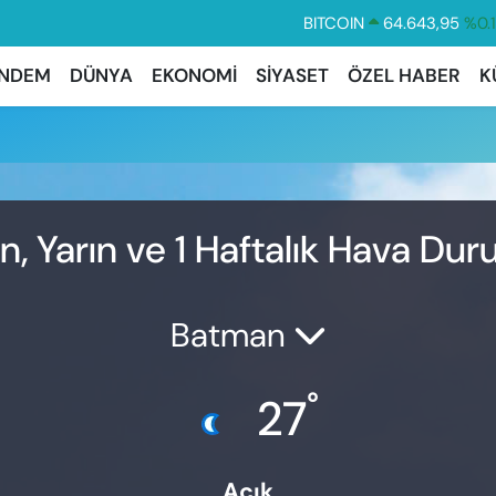
BITCOIN
64.643,95
%0.
DOLAR
47,6704
%
NDEM
DÜNYA
EKONOMİ
SİYASET
ÖZEL HABER
K
EURO
55,0406
%-0.
STERLİN
64,2143
%
GRAM ALTIN
6500.87
%0.
BİST100
13.799
%7
, Yarın ve 1 Haftalık Hava Du
Batman
°
27
Açık