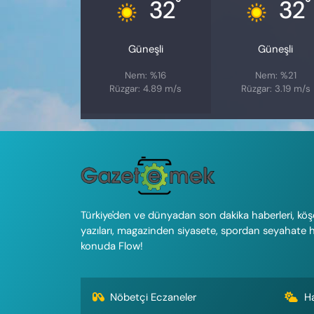
°
°
32
32
Güneşli
Güneşli
Nem: %16
Nem: %21
Rüzgar: 4.89 m/s
Rüzgar: 3.19 m/s
Türkiye'den ve dünyadan son dakika haberleri, köş
yazıları, magazinden siyasete, spordan seyahate 
konuda Flow!
Nöbetçi Eczaneler
H