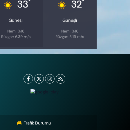
°
°
33
32
Güneşli
Güneşli
Nem: %18
Nem: %16
Rüzgar: 6.39 m/s
Rüzgar: 5.19 m/s
Trafik Durumu