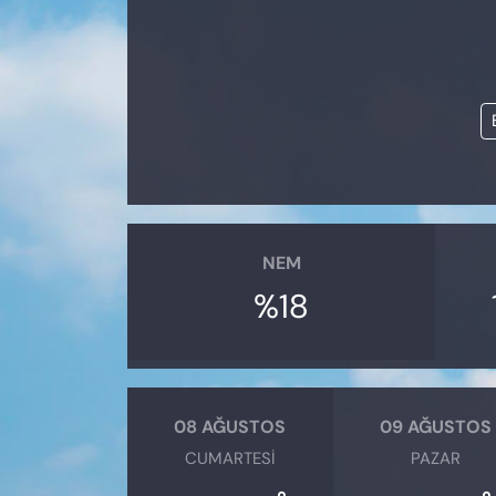
KADIN
SAĞLIK
SPOR
KÜLTÜR-SANAT
MAGAZİN
NEM
ÖZEL HABER
%18
YAZAR KÖŞESİ
SİYASET
08 AĞUSTOS
09 AĞUSTOS
CUMARTESI
PAZAR
VAN VE DİYARBAKIR HABERLERİ