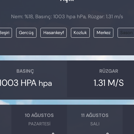
Nem: %18, Basınç: 1003 hpa hPa, Rüzgar: 1.31 m/s
Beşiri
Gercüş
Hasankeyf
Kozluk
Merkez
Sason
BASINÇ
RÜZGAR
1003 HPA
1.31 M/S
hpa
10 AĞUSTOS
11 AĞUSTOS
PAZARTESI
SALI