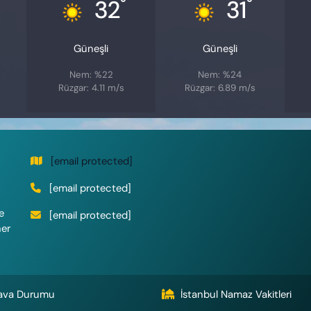
°
°
32
31
Güneşli
Güneşli
Nem: %22
Nem: %24
Rüzgar: 4.11 m/s
Rüzgar: 6.89 m/s
[email protected]
[email protected]
e
[email protected]
her
ava Durumu
İstanbul Namaz Vakitleri