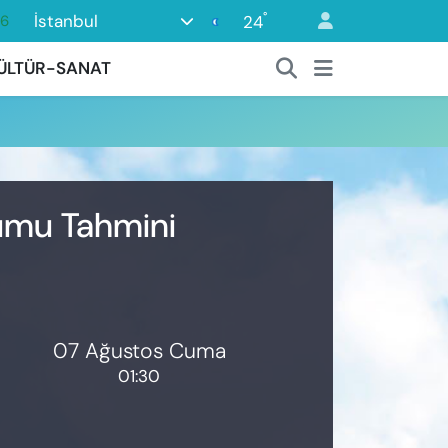
°
İstanbul
24
16
0
ÜLTÜR-SANAT
08
0
12
0
rumu Tahmini
07 Ağustos Cuma
01:30