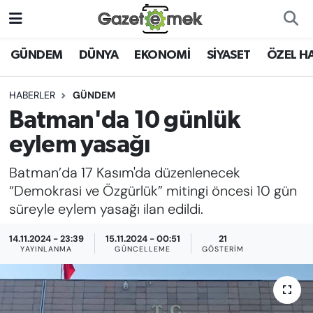
DÜNYA
Nöbetçi Eczaneler
GÜNDEM
DÜNYA
EKONOMİ
SİYASET
ÖZEL H
EKONOMİ
Hava Durumu
HABERLER
GÜNDEM
Batman'da 10 günlük
EMEK HABERLERİ
İstanbul Namaz Vakitleri
eylem yasağı
YENİ MEDYADA EMEK
Trafik Durumu
Batman’da 17 Kasım'da düzenlenecek
GAZETECİLİĞİNİ GELİŞTİRMEK
“Demokrasi ve Özgürlük” mitingi öncesi 10 gün
Süper Lig Puan Durumu ve Fikstür
süreyle eylem yasağı ilan edildi.
FAYDALI BİLGİLER
Tüm Manşetler
14.11.2024 - 23:39
15.11.2024 - 00:51
21
GÜNDEM
YAYINLANMA
GÜNCELLEME
GÖSTERIM
Son Dakika Haberleri
EĞİTİM
Haber Arşivi