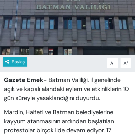
KADIN
SAĞLIK
SPOR
KÜLTÜR-SANAT
Paylaş
-
+
A
A
MAGAZİN
Gazete Emek-
Batman Valiliği, il genelinde
ÖZEL HABER
açık ve kapalı alandaki eylem ve etkinliklerin 10
YAZAR KÖŞESİ
gün süreyle yasaklandığını duyurdu.
SİYASET
Mardin, Halfeti ve Batman belediyelerine
kayyum atanmasının ardından başlatılan
VAN VE DİYARBAKIR HABERLERİ
protestolar birçok ilde devam ediyor. 17