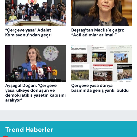
“Çerçeve yasa” Adalet
Beştaş’tan Meclis’e çağrı:
Komisyonu’ndan geçti
“Acil adımlar atılmalı”
Ayşegül Doğan: ‘Çerçeve
Çerçeve yasa dünya
yasa, ülkeye dönüşün ve
basınında geniş yankı buldu
demokratik siyasetin kapısını
aralıyor’
Trend Haberler