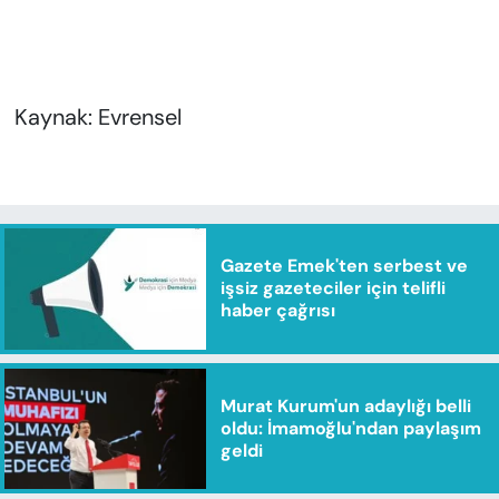
Kaynak: Evrensel
Gazete Emek'ten serbest ve
işsiz gazeteciler için telifli
haber çağrısı
Murat Kurum'un adaylığı belli
oldu: İmamoğlu'ndan paylaşım
geldi