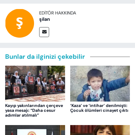
EDITÖR HAKKINDA
şilan
Bunlar da ilginizi çekebilir
Kayıp yakınlarından çerçeve
‘Kaza’ ve ‘intihar’ denilmişti:
yasa mesajı: “Daha cesur
Çocuk ölümleri cinayet çıktı
adımlar atılmalı”