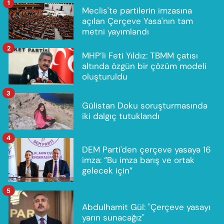
1
Meclis'te partilerin imzasına
açılan Çerçeve Yasa'nın tam
metni yayımlandı
2
MHP’li Feti Yıldız: TBMM çatısı
altında özgün bir çözüm modeli
oluşturuldu
3
Gülistan Doku soruşturmasında
iki dalgıç tutuklandı
4
DEM Parti'den çerçeve yasaya 16
imza: “Bu imza barış ve ortak
gelecek için”
5
Abdulhamit Gül: "Çerçeve yasayı
yarın sunacağız"