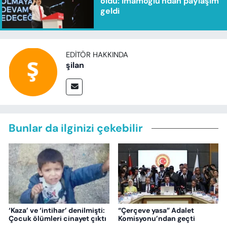
oldu: İmamoğlu'ndan paylaşım
geldi
EDITÖR HAKKINDA
şilan
Bunlar da ilginizi çekebilir
‘Kaza’ ve ‘intihar’ denilmişti:
“Çerçeve yasa” Adalet
Çocuk ölümleri cinayet çıktı
Komisyonu’ndan geçti