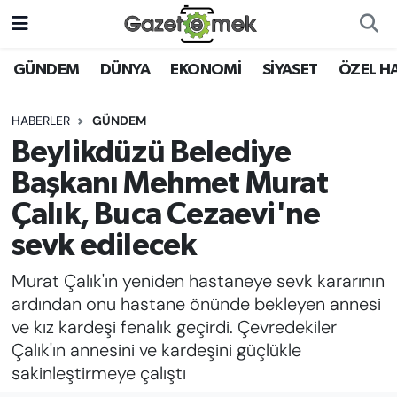
DÜNYA
Nöbetçi Eczaneler
GÜNDEM
DÜNYA
EKONOMİ
SİYASET
ÖZEL H
EKONOMİ
Hava Durumu
HABERLER
GÜNDEM
Beylikdüzü Belediye
EMEK HABERLERİ
İstanbul Namaz Vakitleri
Başkanı Mehmet Murat
YENİ MEDYADA EMEK
Trafik Durumu
Çalık, Buca Cezaevi'ne
GAZETECİLİĞİNİ GELİŞTİRMEK
sevk edilecek
Süper Lig Puan Durumu ve Fikstür
FAYDALI BİLGİLER
Murat Çalık'ın yeniden hastaneye sevk kararının
Tüm Manşetler
ardından onu hastane önünde bekleyen annesi
GÜNDEM
ve kız kardeşi fenalık geçirdi. Çevredekiler
Son Dakika Haberleri
Çalık'ın annesini ve kardeşini güçlükle
EĞİTİM
sakinleştirmeye çalıştı
Haber Arşivi