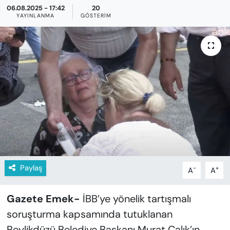
KADIN
06.08.2025 - 17:42
20
YAYINLANMA
GÖSTERIM
SAĞLIK
SPOR
KÜLTÜR-SANAT
MAGAZİN
ÖZEL HABER
YAZAR KÖŞESİ
Paylaş
-
+
A
A
SİYASET
Gazete Emek-
İBB’ye yönelik tartışmalı
soruşturma kapsamında tutuklanan
VAN VE DİYARBAKIR HABERLERİ
Beylikdüzü Belediye Başkanı Murat Çalık’ın