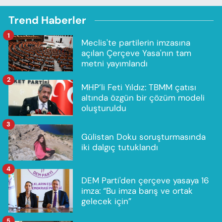
Trend Haberler
1
Meclis'te partilerin imzasına
açılan Çerçeve Yasa'nın tam
metni yayımlandı
2
MHP’li Feti Yıldız: TBMM çatısı
altında özgün bir çözüm modeli
oluşturuldu
3
Gülistan Doku soruşturmasında
iki dalgıç tutuklandı
4
DEM Parti'den çerçeve yasaya 16
imza: “Bu imza barış ve ortak
gelecek için”
5