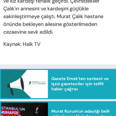
ve kız kardeşi fenalık geçirdi. Çevredekiler
Çalık'ın annesini ve kardeşini güçlükle
sakinleştirmeye çalıştı. Murat Çalık hastane
önünde bekleyen ailesine gösterilmeden
cezaevine sevk edildi.
Kaynak: Halk TV
Gazete Emek'ten serbest ve
işsiz gazeteciler için telifli
haber çağrısı
Murat Kurum'un adaylığı belli