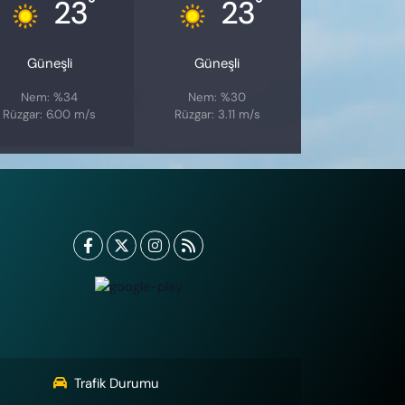
°
°
23
23
Güneşli
Güneşli
Nem: %34
Nem: %30
Rüzgar: 6.00 m/s
Rüzgar: 3.11 m/s
Trafik Durumu