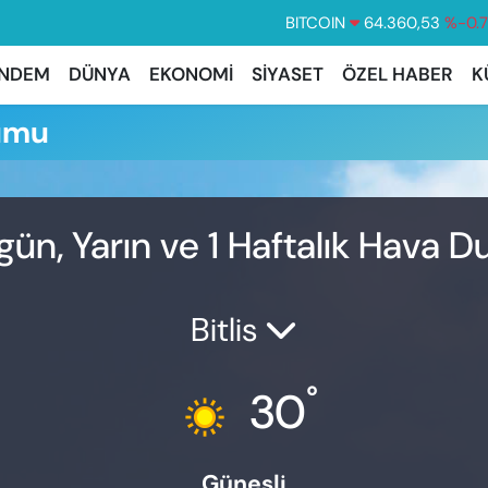
BITCOIN
64.360,53
%-0.
DOLAR
47,7069
%0.
NDEM
DÜNYA
EKONOMİ
SİYASET
ÖZEL HABER
K
EURO
55,0265
%0.
umu
STERLİN
64,1897
%0.
GRAM ALTIN
6574.81
%1.
BİST100
13.887
%6
n, Yarın ve 1 Haftalık Hava 
Bitlis
°
30
Güneşli