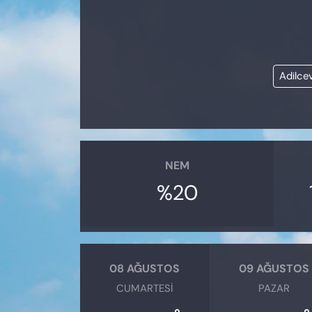
KADIN
SAĞLIK
Adilce
SPOR
KÜLTÜR-SANAT
MAGAZİN
NEM
ÖZEL HABER
%20
YAZAR KÖŞESİ
SİYASET
08 AĞUSTOS
09 AĞUSTOS
CUMARTESI
PAZAR
VAN VE DİYARBAKIR HABERLERİ