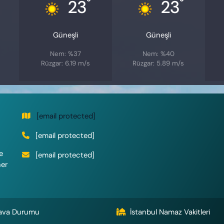
°
°
23
23
Güneşli
Güneşli
Nem: %37
Nem: %40
Rüzgar: 6.19 m/s
Rüzgar: 5.89 m/s
[email protected]
[email protected]
e
[email protected]
her
ava Durumu
İstanbul Namaz Vakitleri