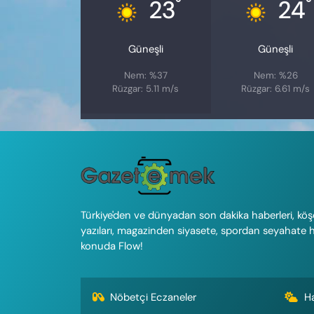
°
°
23
24
Güneşli
Güneşli
Nem: %37
Nem: %26
Rüzgar: 5.11 m/s
Rüzgar: 6.61 m/s
Türkiye'den ve dünyadan son dakika haberleri, köş
yazıları, magazinden siyasete, spordan seyahate 
konuda Flow!
Nöbetçi Eczaneler
H