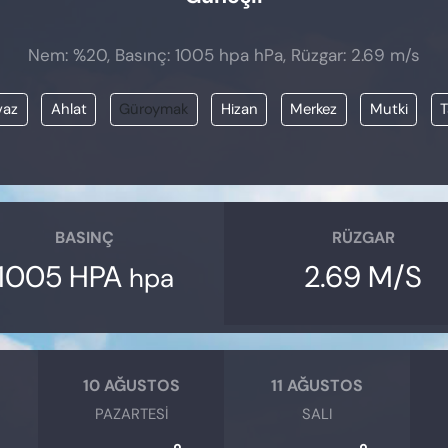
Nem: %20, Basınç: 1005 hpa hPa, Rüzgar: 2.69 m/s
vaz
Ahlat
Güroymak
Hizan
Merkez
Mutki
T
BASINÇ
RÜZGAR
1005 HPA
2.69 M/S
hpa
10 AĞUSTOS
11 AĞUSTOS
PAZARTESI
SALI