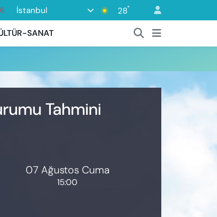
°
İstanbul
28
76
17
ÜLTÜR-SANAT
01
02
44
4
Durumu Tahmini
07 Ağustos Cuma
15:00