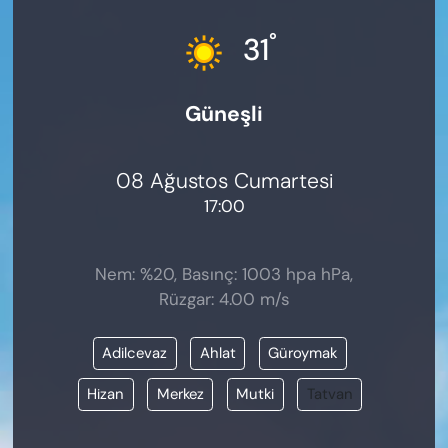
KADIN
°
31
SAĞLIK
Güneşli
SPOR
KÜLTÜR-SANAT
08 Ağustos Cumartesi
17:00
MAGAZİN
ÖZEL HABER
Nem: %20, Basınç: 1003 hpa hPa,
Rüzgar: 4.00 m/s
YAZAR KÖŞESİ
Adilcevaz
Ahlat
Güroymak
SİYASET
Hizan
Merkez
Mutki
Tatvan
VAN VE DİYARBAKIR HABERLERİ