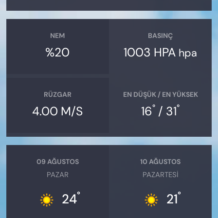
NEM
BASINÇ
%20
1003 HPA
hpa
RÜZGAR
EN DÜŞÜK / EN YÜKSEK
°
°
4.00 M/S
16
/ 31
09 AĞUSTOS
10 AĞUSTOS
PAZAR
PAZARTESI
°
°
24
21