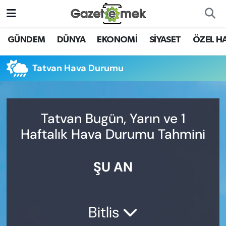
DÜNYA
Nöbetçi Eczaneler
GÜNDEM
DÜNYA
EKONOMİ
SİYASET
ÖZEL H
EKONOMİ
Hava Durumu
Tatvan Hava Durumu
EMEK HABERLERİ
İstanbul Namaz Vakitleri
YENİ MEDYADA EMEK
Trafik Durumu
Tatvan Bugün, Yarın ve 1
GAZETECİLİĞİNİ GELİŞTİRMEK
Haftalık Hava Durumu Tahmini
Süper Lig Puan Durumu ve Fikstür
FAYDALI BİLGİLER
ŞU AN
Tüm Manşetler
GÜNDEM
Son Dakika Haberleri
EĞİTİM
Bitlis
Haber Arşivi