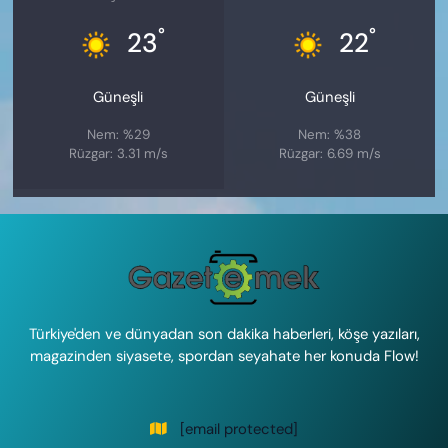
°
°
23
22
Güneşli
Güneşli
Nem: %29
Nem: %38
Rüzgar: 3.31 m/s
Rüzgar: 6.69 m/s
Türkiye'den ve dünyadan son dakika haberleri, köşe yazıları,
magazinden siyasete, spordan seyahate her konuda Flow!
[email protected]