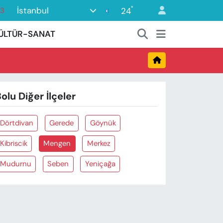
°
İstanbul
24
63
16
ÜLTÜR-SANAT
02
07
45
olu Diğer İlçeler
0
Dörtdivan
Gerede
Göynük
Kibriscik
Mengen
Merkez
Mudurnu
Seben
Yeniçağa