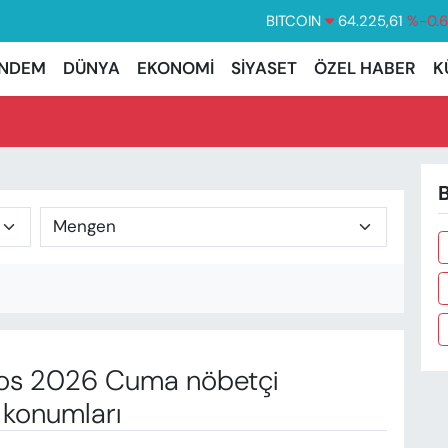
BITCOIN
64.225,61
%-0.
DOLAR
47,7143
%0.
NDEM
DÜNYA
EKONOMİ
SİYASET
ÖZEL HABER
K
EURO
55,0317
%-0.
STERLİN
64,2463
%0.
GRAM ALTIN
6510.40
%0.
B
BİST100
13.799
%7
os 2026 Cuma nöbetçi
 konumları