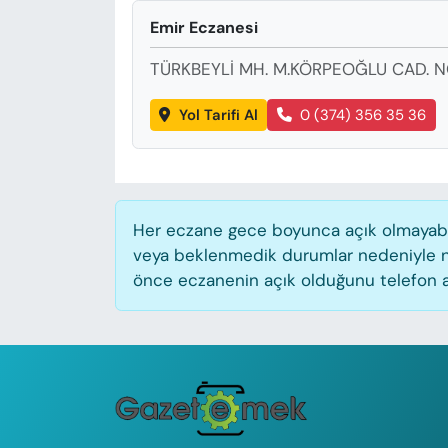
KADIN
Emir Eczanesi
SAĞLIK
TÜRKBEYLİ MH. M.KÖRPEOĞLU CAD. N
SPOR
Yol Tarifi Al
0 (374) 356 35 36
KÜLTÜR-SANAT
MAGAZİN
Her eczane gece boyunca açık olmayabilir
veya beklenmedik durumlar nedeniyle n
ÖZEL HABER
önce eczanenin açık olduğunu telefon aracı
YAZAR KÖŞESİ
SİYASET
VAN VE DİYARBAKIR HABERLERİ