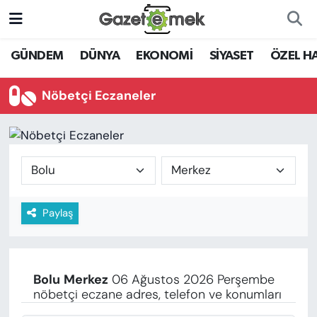
DÜNYA
Nöbetçi Eczaneler
GÜNDEM
DÜNYA
EKONOMİ
SİYASET
ÖZEL H
EKONOMİ
Hava Durumu
Nöbetçi Eczaneler
EMEK HABERLERİ
İstanbul Namaz Vakitleri
YENİ MEDYADA EMEK
Trafik Durumu
GAZETECİLİĞİNİ GELİŞTİRMEK
Süper Lig Puan Durumu ve Fikstür
Paylaş
FAYDALI BİLGİLER
Tüm Manşetler
GÜNDEM
Son Dakika Haberleri
Bolu
Merkez
06 Ağustos 2026 Perşembe
EĞİTİM
nöbetçi eczane adres, telefon ve konumları
Haber Arşivi