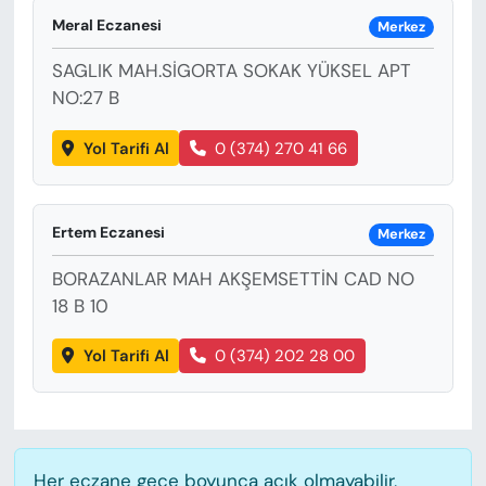
KADIN
Meral Eczanesi
Merkez
SAĞLIK
SAGLIK MAH.SİGORTA SOKAK YÜKSEL APT
NO:27 B
SPOR
Yol Tarifi Al
0 (374) 270 41 66
KÜLTÜR-SANAT
MAGAZİN
Ertem Eczanesi
Merkez
BORAZANLAR MAH AKŞEMSETTİN CAD NO
ÖZEL HABER
18 B 10
YAZAR KÖŞESİ
Yol Tarifi Al
0 (374) 202 28 00
SİYASET
VAN VE DİYARBAKIR HABERLERİ
Her eczane gece boyunca açık olmayabilir,