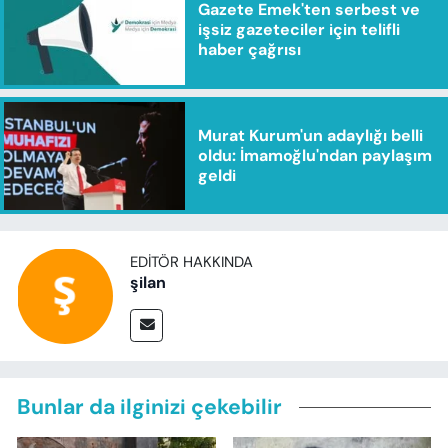
Gazete Emek'ten serbest ve
işsiz gazeteciler için telifli
haber çağrısı
Murat Kurum'un adaylığı belli
oldu: İmamoğlu'ndan paylaşım
geldi
EDITÖR HAKKINDA
şilan
Bunlar da ilginizi çekebilir