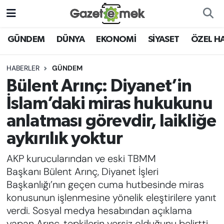
DÜNYA
Nöbetçi Eczaneler
GÜNDEM
DÜNYA
EKONOMİ
SİYASET
ÖZEL H
EKONOMİ
Hava Durumu
HABERLER
GÜNDEM
Bülent Arınç: Diyanet’in
EMEK HABERLERİ
İstanbul Namaz Vakitleri
İslam’daki miras hukukunu
YENİ MEDYADA EMEK
Trafik Durumu
anlatması görevdir, laikliğe
GAZETECİLİĞİNİ GELİŞTİRMEK
aykırılık yoktur
Süper Lig Puan Durumu ve Fikstür
FAYDALI BİLGİLER
AKP kurucularından ve eski TBMM
Tüm Manşetler
Başkanı Bülent Arınç, Diyanet İşleri
GÜNDEM
Başkanlığı’nın geçen cuma hutbesinde miras
Son Dakika Haberleri
konusunun işlenmesine yönelik eleştirilere yanıt
EĞİTİM
verdi. Sosyal medya hesabından açıklama
Haber Arşivi
yapan Arınç, tepkilerin yersiz olduğunu belirtti.