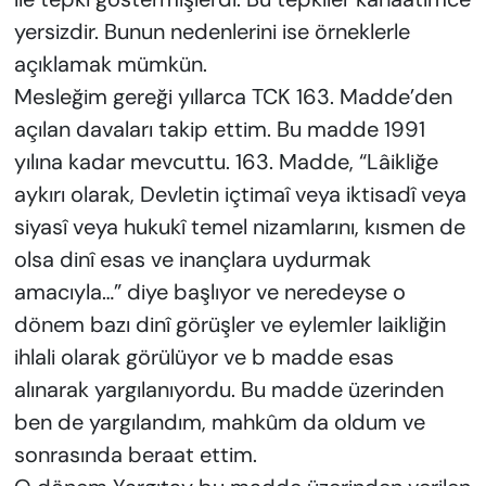
yersizdir. Bunun nedenlerini ise örneklerle
açıklamak mümkün.
Mesleğim gereği yıllarca TCK 163. Madde’den
açılan davaları takip ettim. Bu madde 1991
yılına kadar mevcuttu. 163. Madde, “Lâikliğe
aykırı olarak, Devletin içtimaî veya iktisadî veya
siyasî veya hukukî temel nizamlarını, kısmen de
olsa dinî esas ve inançlara uydurmak
amacıyla…” diye başlıyor ve neredeyse o
dönem bazı dinî görüşler ve eylemler laikliğin
ihlali olarak görülüyor ve b madde esas
alınarak yargılanıyordu. Bu madde üzerinden
ben de yargılandım, mahkûm da oldum ve
sonrasında beraat ettim.