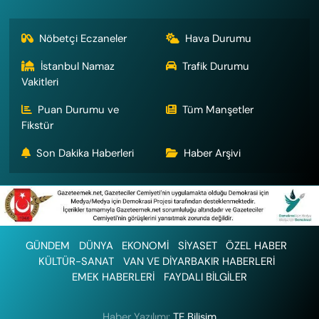
Nöbetçi Eczaneler
Hava Durumu
İstanbul Namaz
Trafik Durumu
Vakitleri
Puan Durumu ve
Tüm Manşetler
Fikstür
Son Dakika Haberleri
Haber Arşivi
GÜNDEM
DÜNYA
EKONOMİ
SİYASET
ÖZEL HABER
KÜLTÜR-SANAT
VAN VE DİYARBAKIR HABERLERİ
EMEK HABERLERİ
FAYDALI BİLGİLER
Haber Yazılımı:
TE Bilişim