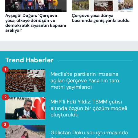
Ayşegül Doğan: ‘Çerçeve
Çerçeve yasa dünya
yasa, ülkeye dönüşün ve
basınında geniş yankı buldu
demokratik siyasetin kapısını
aralıyor’
Trend Haberler
1
Meclis'te partilerin imzasına
açılan Çerçeve Yasa'nın tam
metni yayımlandı
2
MHP’li Feti Yıldız: TBMM çatısı
altında özgün bir çözüm modeli
oluşturuldu
3
Gülistan Doku soruşturmasında