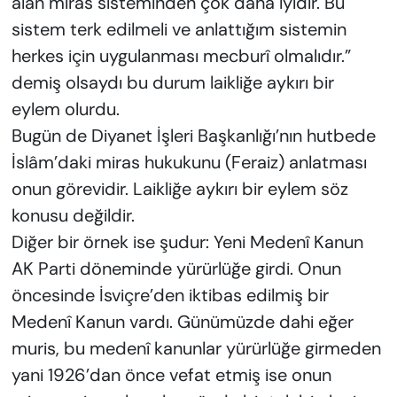
alan miras sisteminden çok daha iyidir. Bu
sistem terk edilmeli ve anlattığım sistemin
herkes için uygulanması mecburî olmalıdır.”
demiş olsaydı bu durum laikliğe aykırı bir
eylem olurdu.
Bugün de Diyanet İşleri Başkanlığı’nın hutbede
İslâm’daki miras hukukunu (Feraiz) anlatması
onun görevidir. Laikliğe aykırı bir eylem söz
konusu değildir.
Diğer bir örnek ise şudur: Yeni Medenî Kanun
AK Parti döneminde yürürlüğe girdi. Onun
öncesinde İsviçre’den iktibas edilmiş bir
Medenî Kanun vardı. Günümüzde dahi eğer
muris, bu medenî kanunlar yürürlüğe girmeden
yani 1926’dan önce vefat etmiş ise onun