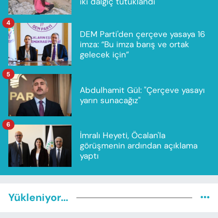
iki dalgıç tutuklandı
4
DEM Parti'den çerçeve yasaya 16
imza: “Bu imza barış ve ortak
gelecek için”
5
Abdulhamit Gül: "Çerçeve yasayı
yarın sunacağız"
6
İmralı Heyeti, Öcalan'la
görüşmenin ardından açıklama
yaptı
Yükleniyor...