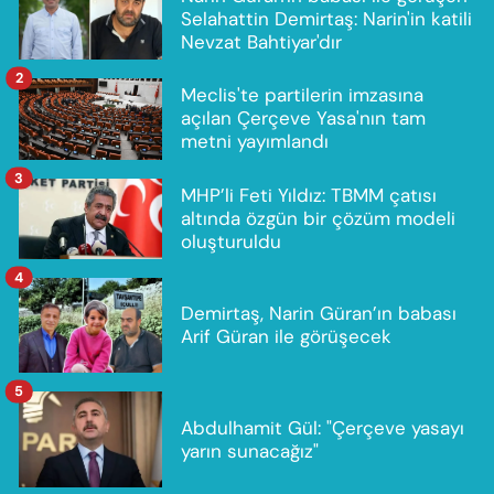
Selahattin Demirtaş: Narin'in katili
Nevzat Bahtiyar'dır
2
Meclis'te partilerin imzasına
açılan Çerçeve Yasa'nın tam
metni yayımlandı
3
MHP’li Feti Yıldız: TBMM çatısı
altında özgün bir çözüm modeli
oluşturuldu
4
Demirtaş, Narin Güran’ın babası
Arif Güran ile görüşecek
5
Abdulhamit Gül: "Çerçeve yasayı
yarın sunacağız"