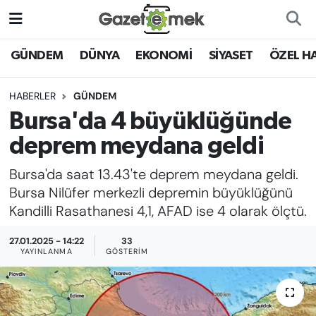
DÜNYA
Nöbetçi Eczaneler
GÜNDEM
DÜNYA
EKONOMİ
SİYASET
ÖZEL H
EKONOMİ
Hava Durumu
HABERLER
GÜNDEM
Bursa'da 4 büyüklüğünde
EMEK HABERLERİ
İstanbul Namaz Vakitleri
deprem meydana geldi
YENİ MEDYADA EMEK
Trafik Durumu
Bursa'da saat 13.43'te deprem meydana geldi.
GAZETECİLİĞİNİ GELİŞTİRMEK
Bursa Nilüfer merkezli depremin büyüklüğünü
Süper Lig Puan Durumu ve Fikstür
Kandilli Rasathanesi 4,1, AFAD ise 4 olarak ölçtü.
FAYDALI BİLGİLER
Tüm Manşetler
27.01.2025 - 14:22
33
GÜNDEM
YAYINLANMA
GÖSTERIM
Son Dakika Haberleri
EĞİTİM
Haber Arşivi