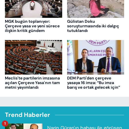
MGK bugün toplanıyor:
Gülistan Doku
Çerçeve yasa ve yeni sürece
soruşturmasında iki dalgıç
ilişkin kritik gündem
tutuklandı
Meclis'te partilerin imzasına
DEM Parti'den çerçeve
açılan Çerçeve Yasa'nın tam
yasaya 16 imza: “Bu imza
metni yayımlandı
barış ve ortak gelecek için”
Trend Haberler
1
Narin Güran'ın babası ile görüşen