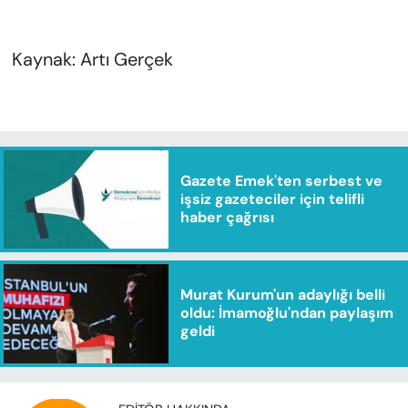
Kaynak: Artı Gerçek
Gazete Emek'ten serbest ve
işsiz gazeteciler için telifli
haber çağrısı
Murat Kurum'un adaylığı belli
oldu: İmamoğlu'ndan paylaşım
geldi