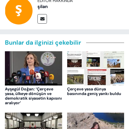
EDITÖR HAKKINDA
şilan
Bunlar da ilginizi çekebilir
Ayşegül Doğan: ‘Çerçeve
Çerçeve yasa dünya
yasa, ülkeye dönüşün ve
basınında geniş yankı buldu
demokratik siyasetin kapısını
aralıyor’