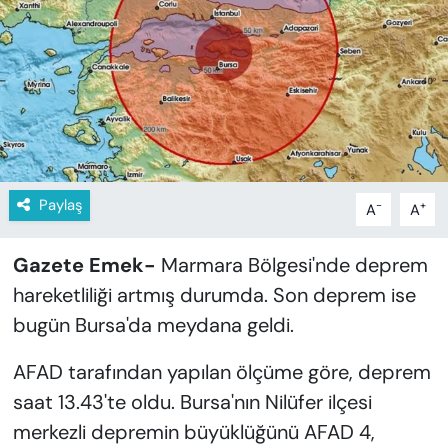
KADIN
SAĞLIK
SPOR
KÜLTÜR-SANAT
Paylaş
-
+
A
A
MAGAZİN
Gazete Emek-
Marmara Bölgesi'nde deprem
ÖZEL HABER
hareketliliği artmış durumda. Son deprem ise
YAZAR KÖŞESİ
bugün Bursa'da meydana geldi.
SİYASET
AFAD tarafından yapılan ölçüme göre, deprem
saat 13.43'te oldu. Bursa'nın Nilüfer ilçesi
VAN VE DİYARBAKIR HABERLERİ
merkezli depremin büyüklüğünü AFAD 4,