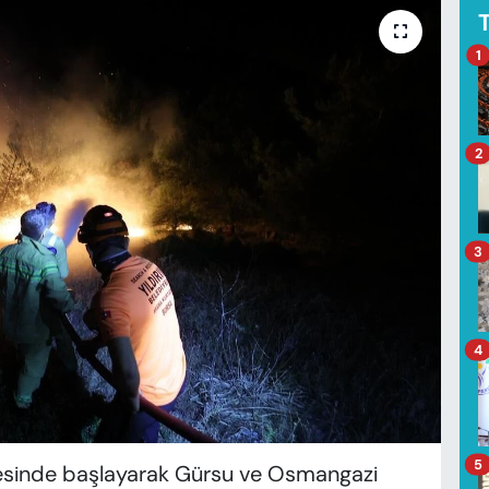
1
2
3
4
5
lçesinde başlayarak Gürsu ve Osmangazi