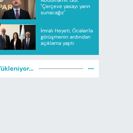
"Çerçeve yasayı yarın
sunacağız"
İmralı Heyeti, Öcalan'la
görüşmenin ardından
açıklama yaptı
ükleniyor...