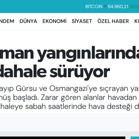
DOLAR
47,7436
%0.
EURO
55,2510
%0.
NDEM
DÜNYA
EKONOMİ
SİYASET
ÖZEL HABER
K
STERLİN
64,4811
%0.
GRAM ALTIN
6648.99
%2.
rman yangınlarınd
BİST100
13.779
%-
BITCOIN
64.960,21
%0.
ahale sürüyor
layıp Gürsu ve Osmangazi'ye sıçrayan yan
nüş başladı. Zarar gören alanlar havadan
leye sabah saatlerinde hava desteği de