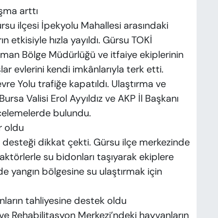
şma arttı
ürsu ilçesi İpekyolu Mahallesi arasındaki
n etkisiyle hızla yayıldı. Gürsu TOKİ
rman Bölge Müdürlüğü ve itfaiye ekiplerinin
 evlerini kendi imkânlarıyla terk etti.
re Yolu trafiğe kapatıldı. Ulaştırma ve
ursa Valisi Erol Ayyıldız ve AKP İl Başkanı
celemelerde bulundu.
r oldu
desteği dikkat çekti. Gürsu ilçe merkezinde
ktörlerle su bidonları taşıyarak ekiplere
de yangın bölgesine su ulaştırmak için
ların tahliyesine destek oldu
e Rehabilitasyon Merkezi’ndeki hayvanların