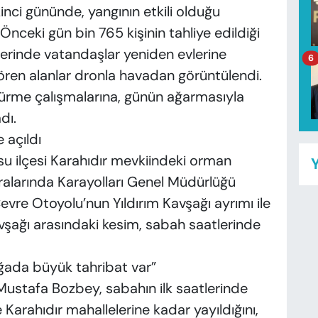
kinci gününde, yangının etkili olduğu
Önceki gün bin 765 kişinin tahliye edildiği
lerinde vatandaşlar yeniden evlerine
6
ren alanlar dronla havadan görüntülendi.
rme çalışmalarına, günün ağarmasıyla
dı.
 açıldı
su ilçesi Karahıdır mevkiindeki orman
Y
ralarında Karayolları Genel Müdürlüğü
evre Otoyolu’nun Yıldırım Kavşağı ayrımı ile
şağı arasındaki kesim, sabah saatlerinde
ğada büyük tahribat var”
Mustafa Bozbey, sabahın ilk saatlerinde
 Karahıdır mahallelerine kadar yayıldığını,