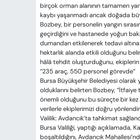
birçok orman alanının tamamen yandığ
kaybı yaşanmadı ancak doğada büyü
Bozbey, bir personelin yangın sırası
geçirdiğini ve hastanede yoğun bakı
dumandan etkilenerek tedavi altına a
hektarlık alanda etkili olduğunu bel
hâlâ tehdit oluşturduğunu, ekipleri
“235 araç, 550 personel görevde”
Bursa Büyükşehir Belediyesi olarak
olduklarını belirten Bozbey, “İtfaiye
önemli olduğunu bu süreçte bir ke
verilerle ekiplerimizi doğru yönlendir
Valilik: Avdancık’ta tahkimat sağland
Bursa Valiliği, yaptığı açıklamada, Ka
boşaltıldığını, Avdancık Mahallesi’nd