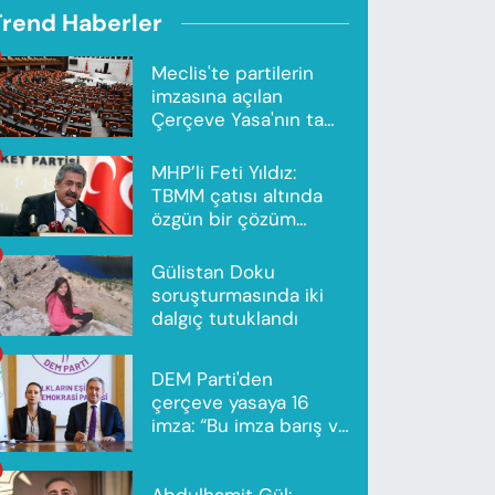
Trend Haberler
Meclis'te partilerin
imzasına açılan
Çerçeve Yasa'nın tam
metni yayımlandı
MHP’li Feti Yıldız:
TBMM çatısı altında
özgün bir çözüm
modeli oluşturuldu
Gülistan Doku
soruşturmasında iki
dalgıç tutuklandı
DEM Parti'den
çerçeve yasaya 16
imza: “Bu imza barış ve
ortak gelecek için”
Abdulhamit Gül: