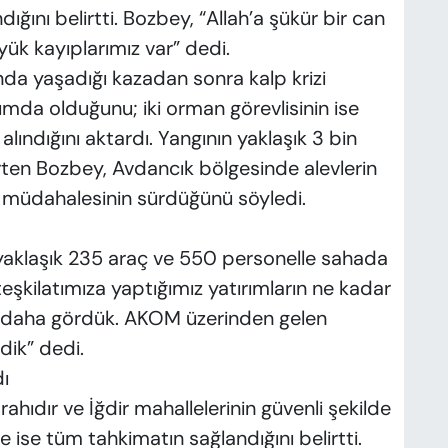
ını belirtti. Bozbey, “Allah’a şükür bir can
k kayıplarımız var” dedi.
nda yaşadığı kazadan sonra kalp krizi
mda olduğunu; iki orman görevlisinin ise
lındığını aktardı. Yangının yaklaşık 3 bin
irten Bozbey, Avdancık bölgesinde alevlerin
n müdahalesinin sürdüğünü söyledi.
 yaklaşık 235 araç ve 550 personelle sahada
 teşkilatımıza yaptığımız yatırımların ne kadar
z daha gördük. AKOM üzerinden gelen
dik” dedi.
ı
rahıdır ve İğdir mahallelerinin güvenli şekilde
e ise tüm tahkimatın sağlandığını belirtti.