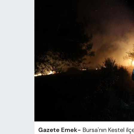
KADIN
SAĞLIK
SPOR
KÜLTÜR-SANAT
MAGAZİN
ÖZEL HABER
YAZAR KÖŞESİ
SİYASET
VAN VE DİYARBAKIR HABERLERİ
Gazete Emek-
Bursa'nın Kestel i