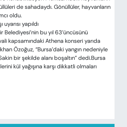
lüleri de sahadaydı. Gönüllüler, hayvanların
mcı oldu.
ı uyarısı yapıldı
r Belediyesi’nin bu yıl 63’üncüsünü
ivali kapsamındaki Athena konseri yarıda
ökhan Özoğuz, “Bursa’daki yangın nedeniyle
akin bir şekilde alanı boşaltın” dedi.Bursa
erini kül yağışına karşı dikkatli olmaları