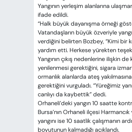
Yangının yerleşim alanlarına ulaşmam
ifade edildi.
“Halk büyük dayanışma örneği göst
Vatandaşların büyük özveriyle yan
verdiğini belirten Bozbey, “Kimi bir 
yardım etti. Herkese yürekten teşekk
Yangının çıkış nedenlerine ilişkin de
yenilenmesi gerektiğini, sigara izma
ormanlık alanlarda ateş yakılmasına
gerektiğini vurguladı. “Yüreğimiz ya
canlıyı da kaybettik” dedi.
Orhaneli’deki yangın 10 saatte kontro
Bursa’nın Orhaneli ilçesi Harmancı
yangını ise 10 saatlik çalışmanın ardı
boyutunun kalmadığı açıklandı.