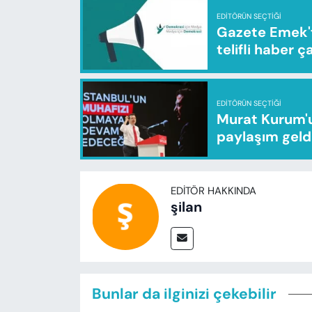
EDITÖRÜN SEÇTIĞI
Gazete Emek'te
telifli haber ç
EDITÖRÜN SEÇTIĞI
Murat Kurum'u
paylaşım geld
EDITÖR HAKKINDA
şilan
Bunlar da ilginizi çekebilir