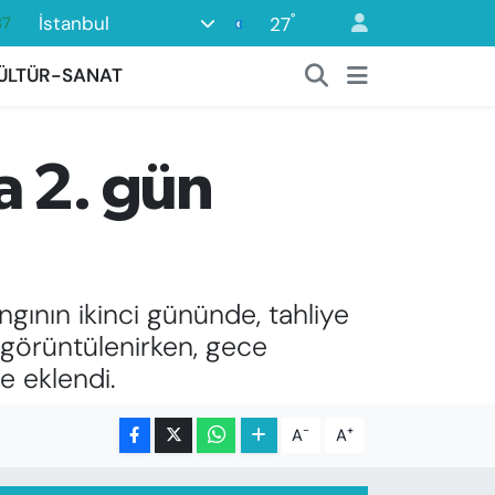
°
İstanbul
27
18
32
ÜLTÜR-SANAT
38
59
a 2. gün
14
87
gının ikinci gününde, tahliye
 görüntülenirken, gece
 eklendi.
-
+
A
A