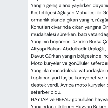
Yangın geniş alana yayılırken dayanı
Kestel ilçesi Ağlaşan Mahallesi ile G
ormanlık alanda çıkan yangın, rüzgârı
Konutları civarında çıkan yangına O
müdahalesi sürerken, bazı vatandaşlar
Yangının büyümesi üzerine Bursa Çev
Altyapı Bakanı Abdulkadir Uraloğlu, B
Davut Gürkan yangın bölgesinde in
Moto kuryeler ve gönüllüler seferbe
Yangınla mücadelede vatandaşların 
toplanan yurttaşlar, kamyonet ve tra
destek verdi. Ayrıca moto kuryeler 
seferber oldu.
HAYTAP ve HEPAD gönüllüleri hayvan
Yangından etkilenen Hayvan Bakım v