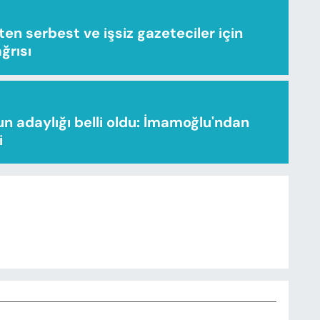
n serbest ve işsiz gazeteciler için
ağrısı
n adaylığı belli oldu: İmamoğlu'ndan
i