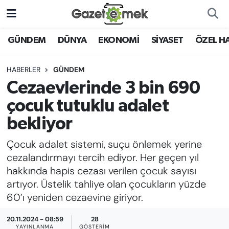
DÜNYA
Nöbetçi Eczaneler
GÜNDEM
DÜNYA
EKONOMİ
SİYASET
ÖZEL H
EKONOMİ
Hava Durumu
HABERLER
GÜNDEM
Cezaevlerinde 3 bin 690
EMEK HABERLERİ
İstanbul Namaz Vakitleri
çocuk tutuklu adalet
YENİ MEDYADA EMEK
Trafik Durumu
bekliyor
GAZETECİLİĞİNİ GELİŞTİRMEK
Çocuk adalet sistemi, suçu önlemek yerine
Süper Lig Puan Durumu ve Fikstür
FAYDALI BİLGİLER
cezalandırmayı tercih ediyor. Her geçen yıl
Tüm Manşetler
hakkında hapis cezası verilen çocuk sayısı
GÜNDEM
artıyor. Üstelik tahliye olan çocukların yüzde
Son Dakika Haberleri
60’ı yeniden cezaevine giriyor.
EĞİTİM
20.11.2024 - 08:59
28
Haber Arşivi
YAYINLANMA
GÖSTERIM