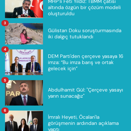
MHP’li Feti Yıldız: TBMM çatısı
altında özgün bir çözüm modeli
oluşturuldu
3
Gülistan Doku soruşturmasında
iki dalgıç tutuklandı
4
DEM Parti'den çerçeve yasaya 16
imza: “Bu imza barış ve ortak
gelecek için”
5
Abdulhamit Gül: "Çerçeve yasayı
yarın sunacağız"
6
İmralı Heyeti, Öcalan'la
görüşmenin ardından açıklama
yaptı