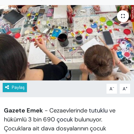
KADIN
SAĞLIK
SPOR
KÜLTÜR-SANAT
MAGAZİN
ÖZEL HABER
Paylaş
-
+
A
A
YAZAR KÖŞESİ
SİYASET
Gazete Emek
- Cezaevlerinde
tutuklu
ve
hükümlü 3 bin 690
çocuk
bulunuyor.
VAN VE DİYARBAKIR HABERLERİ
Çocuklara ait dava dosyalarının çocuk