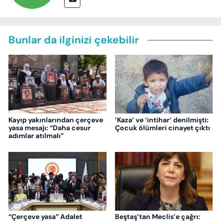
Bunlar da ilginizi çekebilir
Kayıp yakınlarından çerçeve
‘Kaza’ ve ‘intihar’ denilmişti:
yasa mesajı: “Daha cesur
Çocuk ölümleri cinayet çıktı
adımlar atılmalı”
“Çerçeve yasa” Adalet
Beştaş’tan Meclis’e çağrı: