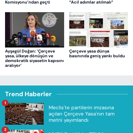
Komisyonu’ndan geçti
“Acil adımlar atılmalı”
Ayşegül Doğan: ‘Çerçeve
Çerçeve yasa dünya
yasa, ülkeye dönüşün ve
basınında geniş yankı buldu
demokratik siyasetin kapısını
aralıyor’
Trend Haberler
1
Meclis'te partilerin imzasına
açılan Çerçeve Yasa'nın tam
metni yayımlandı
2