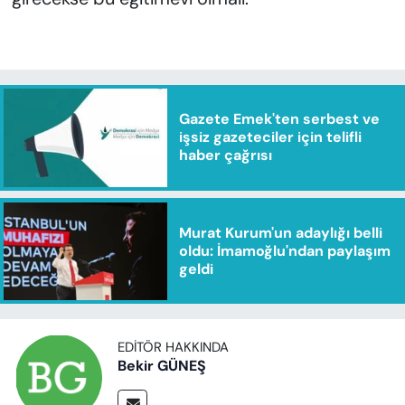
Gazete Emek'ten serbest ve
işsiz gazeteciler için telifli
haber çağrısı
Murat Kurum'un adaylığı belli
oldu: İmamoğlu'ndan paylaşım
geldi
EDITÖR HAKKINDA
Bekir GÜNEŞ