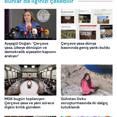
Bunlar da ilginizi çekebilir
Ayşegül Doğan: ‘Çerçeve
Çerçeve yasa dünya
yasa, ülkeye dönüşün ve
basınında geniş yankı buldu
demokratik siyasetin kapısını
aralıyor’
MGK bugün toplanıyor:
Gülistan Doku
Çerçeve yasa ve yeni sürece
soruşturmasında iki dalgıç
ilişkin kritik gündem
tutuklandı