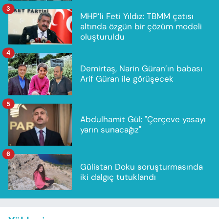
3
MHP’li Feti Yıldız: TBMM çatısı
altında özgün bir çözüm modeli
oluşturuldu
4
Demirtaş, Narin Güran’ın babası
Arif Güran ile görüşecek
5
Abdulhamit Gül: "Çerçeve yasayı
yarın sunacağız"
6
Gülistan Doku soruşturmasında
iki dalgıç tutuklandı