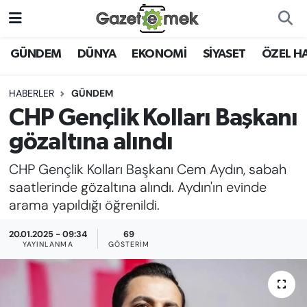
DÜNYA
Nöbetçi Eczaneler
GÜNDEM
DÜNYA
EKONOMİ
SİYASET
ÖZEL H
EKONOMİ
Hava Durumu
HABERLER
GÜNDEM
CHP Gençlik Kolları Başkanı
EMEK HABERLERİ
İstanbul Namaz Vakitleri
gözaltına alındı
YENİ MEDYADA EMEK
Trafik Durumu
CHP Gençlik Kolları Başkanı Cem Aydın, sabah
GAZETECİLİĞİNİ GELİŞTİRMEK
saatlerinde gözaltına alındı. Aydın'ın evinde
Süper Lig Puan Durumu ve Fikstür
arama yapıldığı öğrenildi.
FAYDALI BİLGİLER
Tüm Manşetler
20.01.2025 - 09:34
69
GÜNDEM
YAYINLANMA
GÖSTERIM
Son Dakika Haberleri
EĞİTİM
Haber Arşivi