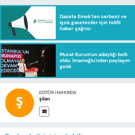
Gazete Emek'ten serbest ve
işsiz gazeteciler için telifli
haber çağrısı
Murat Kurum'un adaylığı belli
oldu: İmamoğlu'ndan paylaşım
geldi
EDITÖR HAKKINDA
şilan