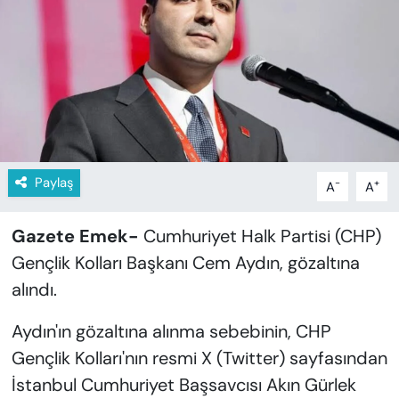
KADIN
SAĞLIK
SPOR
KÜLTÜR-SANAT
Paylaş
-
+
A
A
MAGAZİN
Gazete Emek-
Cumhuriyet Halk Partisi (CHP)
ÖZEL HABER
Gençlik Kolları Başkanı Cem Aydın, gözaltına
YAZAR KÖŞESİ
alındı.
SİYASET
Aydın'ın gözaltına alınma sebebinin, CHP
Gençlik Kolları'nın resmi X (Twitter) sayfasından
VAN VE DİYARBAKIR HABERLERİ
İstanbul Cumhuriyet Başsavcısı Akın Gürlek