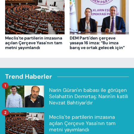
Meclis'te partilerin imzasına
DEM Parti'den çerçeve
açılan Çerçeve Yasa'nın tam
yasaya 16 imza: “Bu imza
metni yayımlandı
barış ve ortak gelecek için”
Trend Haberler
1
Narin Güran'ın babası ile görüşen
Selahattin Demirtaş: Narin'in katili
Nevzat Bahtiyar'dır
2
Meclis'te partilerin imzasına
açılan Çerçeve Yasa'nın tam
metni yayımlandı